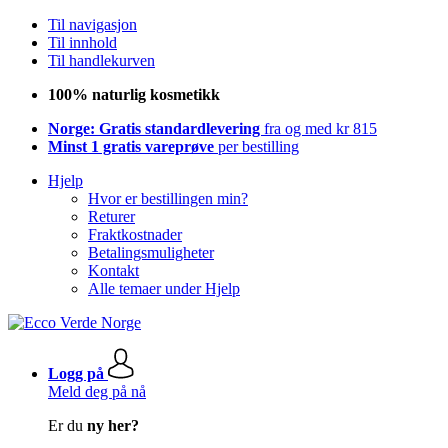
Til navigasjon
Til innhold
Til handlekurven
100% naturlig kosmetikk
Norge: Gratis standardlevering
fra og med kr 815
Minst 1 gratis vareprøve
per bestilling
Hjelp
Hvor er bestillingen min?
Returer
Fraktkostnader
Betalingsmuligheter
Kontakt
Alle temaer under Hjelp
Logg på
Meld deg på nå
Er du
ny her?