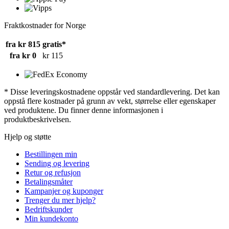
Fraktkostnader for Norge
fra kr 815
gratis*
fra kr 0
kr 115
* Disse leveringskostnadene oppstår ved standardlevering. Det kan
oppstå flere kostnader på grunn av vekt, størrelse eller egenskaper
ved produktene. Du finner denne informasjonen i
produktbeskrivelsen.
Hjelp og støtte
Bestillingen min
Sending og levering
Retur og refusjon
Betalingsmåter
Kampanjer og kuponger
Trenger du mer hjelp?
Bedriftskunder
Min kundekonto