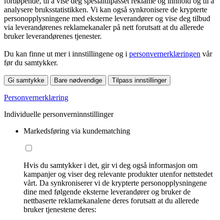
fortløpende, til å vise deg spesialtilpasset reklame og innhold og til å
analysere bruksstatistikken. Vi kan også synkronisere de krypterte
personopplysningene med eksterne leverandører og vise deg tilbud
via leverandørenes reklamekanaler på nett forutsatt at du allerede
bruker leverandørenes tjenester.
Du kan finne ut mer i innstillingene og i
personvernerklæringen
vår
før du samtykker.
Gi samtykke
Bare nødvendige
Tilpass innstillinger
Personvernerklæring
Individuelle personverninnstillinger
Markedsføring via kundematching
Hvis du samtykker i det, gir vi deg også informasjon om
kampanjer og viser deg relevante produkter utenfor nettstedet
vårt. Da synkroniserer vi de krypterte personopplysningene
dine med følgende eksterne leverandører og bruker de
nettbaserte reklamekanalene deres forutsatt at du allerede
bruker tjenestene deres: