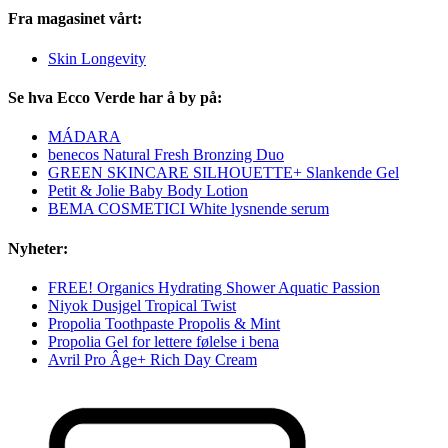
Fra magasinet vårt:
Skin Longevity
Se hva Ecco Verde har å by på:
MÁDARA
benecos Natural Fresh Bronzing Duo
GREEN SKINCARE SILHOUETTE+ Slankende Gel
Petit & Jolie Baby Body Lotion
BEMA COSMETICI White lysnende serum
Nyheter:
FREE! Organics Hydrating Shower Aquatic Passion
Niyok Dusjgel Tropical Twist
Propolia Toothpaste Propolis & Mint
Propolia Gel for lettere følelse i bena
Avril Pro Âge+ Rich Day Cream