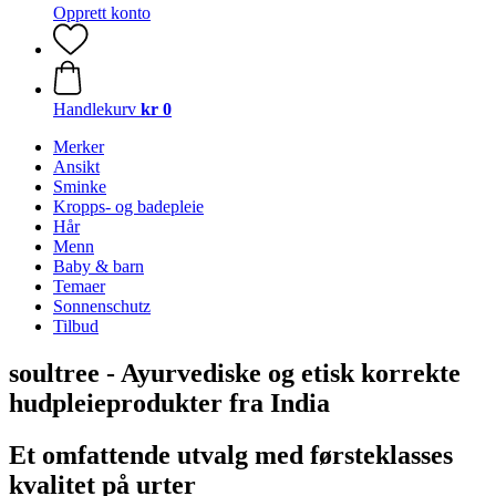
Opprett konto
Handlekurv
kr 0
Merker
Ansikt
Sminke
Kropps- og badepleie
Hår
Menn
Baby & barn
Temaer
Sonnenschutz
Tilbud
soultree - Ayurvediske og etisk korrekte
hudpleieprodukter fra India
Et omfattende utvalg med førsteklasses
kvalitet på urter