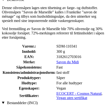
Denne olivensåpen lages uten tilsetning av farge- og duftstoffer.
Olivensåpen "Savon de Marseille" kalles i Frankrike "savon de
ménage" og tilbys som husholdningssåpe, da den utmerker seg
spesielt med sine imponerende milde vaskeegenskaper.
Ved fremstilling av Savon de Marseille blir 70% olivenolje og 30%
kokosolje forsåpet. 72%-merkingen refererer til fettinnholdet i såpen
etter forsåpning.
Varenr.:
SDM-110341
Innhold:
300 g
EAN:
3182612703016
Merke:
Savon du Midi
Såpekonsistens:
Fast
Konsistens/administrasjonsform:
fast stoff
Produkttyper:
Såper
Hudtype:
For alle hudtyper
Egenskaper:
Vegan
ECOCERT - Cosmos Natural
,
Sertifikater:
Vegan uten sertifikat
Bestanddeler (INCI)