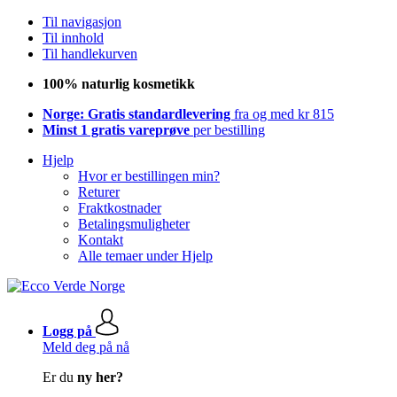
Til navigasjon
Til innhold
Til handlekurven
100% naturlig kosmetikk
Norge: Gratis standardlevering
fra og med kr 815
Minst 1 gratis vareprøve
per bestilling
Hjelp
Hvor er bestillingen min?
Returer
Fraktkostnader
Betalingsmuligheter
Kontakt
Alle temaer under Hjelp
Logg på
Meld deg på nå
Er du
ny her?