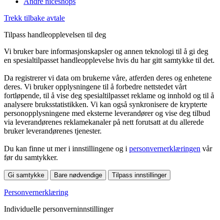
Andre niceshops
Trekk tilbake avtale
Tilpass handleopplevelsen til deg
Vi bruker bare informasjonskapsler og annen teknologi til å gi deg
en spesialtilpasset handleopplevelse hvis du har gitt samtykke til det.
Da registrerer vi data om brukerne våre, atferden deres og enhetene
deres. Vi bruker opplysningene til å forbedre nettstedet vårt
fortløpende, til å vise deg spesialtilpasset reklame og innhold og til å
analysere bruksstatistikken. Vi kan også synkronisere de krypterte
personopplysningene med eksterne leverandører og vise deg tilbud
via leverandørenes reklamekanaler på nett forutsatt at du allerede
bruker leverandørenes tjenester.
Du kan finne ut mer i innstillingene og i
personvernerklæringen
vår
før du samtykker.
Gi samtykke
Bare nødvendige
Tilpass innstillinger
Personvernerklæring
Individuelle personverninnstillinger