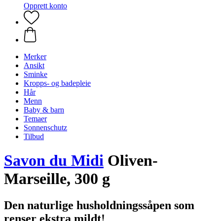
Opprett konto
Merker
Ansikt
Sminke
Kropps- og badepleie
Hår
Menn
Baby & barn
Temaer
Sonnenschutz
Tilbud
Savon du Midi
Oliven-
Marseille, 300 g
Den naturlige husholdningssåpen som
renser ekstra mildt!