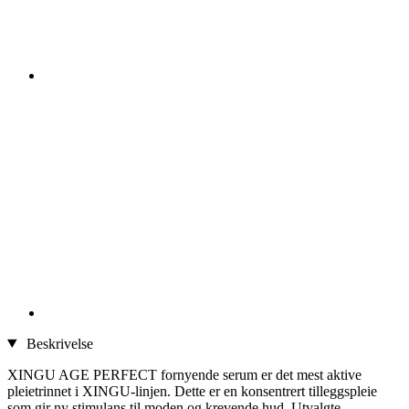
Beskrivelse
XINGU AGE PERFECT fornyende serum er det mest aktive
pleietrinnet i XINGU-linjen. Dette er en konsentrert tilleggspleie
som gir ny stimulans til moden og krevende hud. Utvalgte