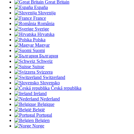
Great Britain
España
Slovenija
France
România
Sverige
Hrvatska
Polska
Magyar
Suomi
България
Schweiz
Suisse
Svizzera
Switzerland
Slovensko
Česká republika
Ireland
Nederland
Belgique
België
Portugal
Belgien
Norge