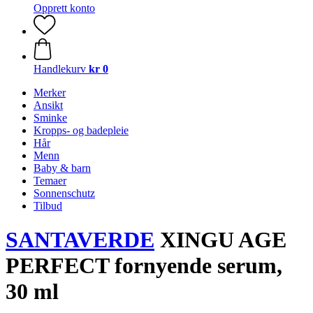
Opprett konto
Handlekurv
kr 0
Merker
Ansikt
Sminke
Kropps- og badepleie
Hår
Menn
Baby & barn
Temaer
Sonnenschutz
Tilbud
SANTAVERDE
XINGU AGE
PERFECT fornyende serum,
30 ml