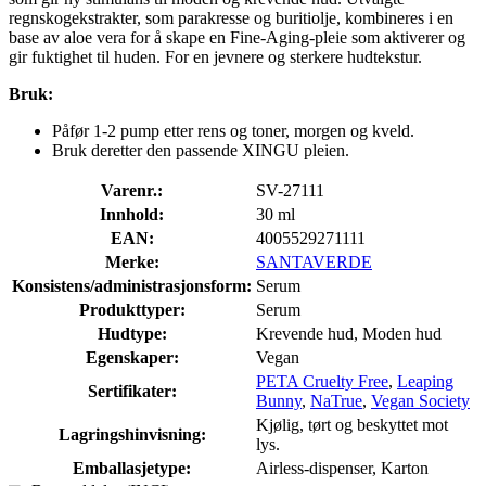
regnskogekstrakter, som parakresse og buritiolje, kombineres i en
base av aloe vera for å skape en Fine-Aging-pleie som aktiverer og
gir fuktighet til huden. For en jevnere og sterkere hudtekstur.
Bruk:
Påfør 1-2 pump etter rens og toner, morgen og kveld.
Bruk deretter den passende XINGU pleien.
Varenr.:
SV-27111
Innhold:
30 ml
EAN:
4005529271111
Merke:
SANTAVERDE
Konsistens/administrasjonsform:
Serum
Produkttyper:
Serum
Hudtype:
Krevende hud, Moden hud
Egenskaper:
Vegan
PETA Cruelty Free
,
Leaping
Sertifikater:
Bunny
,
NaTrue
,
Vegan Society
Kjølig, tørt og beskyttet mot
Lagringshinvisning:
lys.
Emballasjetype:
Airless-dispenser, Karton