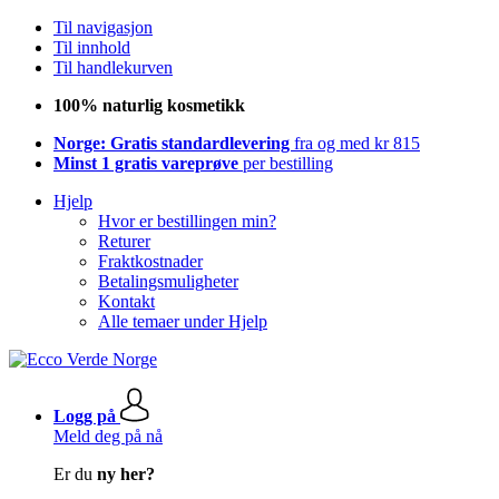
Til navigasjon
Til innhold
Til handlekurven
100% naturlig kosmetikk
Norge: Gratis standardlevering
fra og med kr 815
Minst 1 gratis vareprøve
per bestilling
Hjelp
Hvor er bestillingen min?
Returer
Fraktkostnader
Betalingsmuligheter
Kontakt
Alle temaer under Hjelp
Logg på
Meld deg på nå
Er du
ny her?