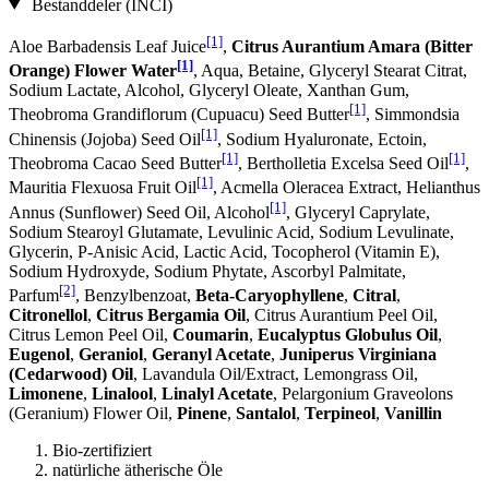
Bestanddeler (INCI)
[1]
Aloe Barbadensis Leaf Juice
,
Citrus Aurantium Amara (Bitter
[1]
Orange) Flower Water
, Aqua, Betaine, Glyceryl Stearat Citrat,
Sodium Lactate, Alcohol, Glyceryl Oleate, Xanthan Gum,
[1]
Theobroma Grandiflorum (Cupuacu) Seed Butter
, Simmondsia
[1]
Chinensis (Jojoba) Seed Oil
, Sodium Hyaluronate, Ectoin,
[1]
[1]
Theobroma Cacao Seed Butter
, Bertholletia Excelsa Seed Oil
,
[1]
Mauritia Flexuosa Fruit Oil
, Acmella Oleracea Extract, Helianthus
[1]
Annus (Sunflower) Seed Oil, Alcohol
, Glyceryl Caprylate,
Sodium Stearoyl Glutamate, Levulinic Acid, Sodium Levulinate,
Glycerin, P-Anisic Acid, Lactic Acid, Tocopherol (Vitamin E),
Sodium Hydroxyde, Sodium Phytate, Ascorbyl Palmitate,
[2]
Parfum
, Benzylbenzoat,
Beta-Caryophyllene
,
Citral
,
Citronellol
,
Citrus Bergamia Oil
, Citrus Aurantium Peel Oil,
Citrus Lemon Peel Oil,
Coumarin
,
Eucalyptus Globulus Oil
,
Eugenol
,
Geraniol
,
Geranyl Acetate
,
Juniperus Virginiana
(Cedarwood) Oil
, Lavandula Oil/Extract, Lemongrass Oil,
Limonene
,
Linalool
,
Linalyl Acetate
, Pelargonium Graveolons
(Geranium) Flower Oil,
Pinene
,
Santalol
,
Terpineol
,
Vanillin
Bio-zertifiziert
natürliche ätherische Öle