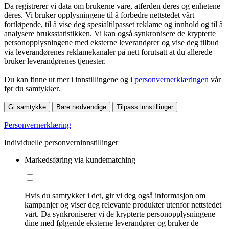
Da registrerer vi data om brukerne våre, atferden deres og enhetene
deres. Vi bruker opplysningene til å forbedre nettstedet vårt
fortløpende, til å vise deg spesialtilpasset reklame og innhold og til å
analysere bruksstatistikken. Vi kan også synkronisere de krypterte
personopplysningene med eksterne leverandører og vise deg tilbud
via leverandørenes reklamekanaler på nett forutsatt at du allerede
bruker leverandørenes tjenester.
Du kan finne ut mer i innstillingene og i
personvernerklæringen
vår
før du samtykker.
Gi samtykke
Bare nødvendige
Tilpass innstillinger
Personvernerklæring
Individuelle personverninnstillinger
Markedsføring via kundematching
Hvis du samtykker i det, gir vi deg også informasjon om
kampanjer og viser deg relevante produkter utenfor nettstedet
vårt. Da synkroniserer vi de krypterte personopplysningene
dine med følgende eksterne leverandører og bruker de