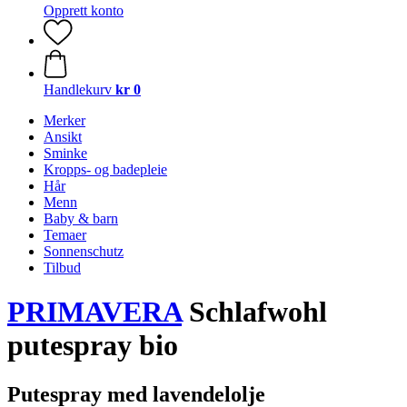
Opprett konto
Handlekurv
kr 0
Merker
Ansikt
Sminke
Kropps- og badepleie
Hår
Menn
Baby & barn
Temaer
Sonnenschutz
Tilbud
PRIMAVERA
Schlafwohl
putespray bio
Putespray med lavendelolje