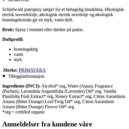
Schlafwohl putespray sørger for et behagelig inneklima. Økologisk
eterisk lavendelolje, økologisk eterisk neroliolje og økologisk
honningekstrakt gir en myk, varm duft.
Bruk:
Spray i rommet eller direkte på puten.
Duftprofil:
honningaktig
varm
myk
Merke:
PRIMAVERA
Tilleggsinformasjon
Ingredients (INCI):
Alcohol* org, Water (Aqua), Fragrance
(Parfum), Lavandula Angustifolia (Lavender) Oil* org, Vanilla
Planifolia Fruit Extract* org, Honey Extract* org, Citrus Aurantium
Amara (Bitter Orange) Leaf/Twig Oil* org, Citrus Aurantium
Amara (Bitter Orange) Flower Oil* org
*org = certified organic
Anmeldelser fra kundene våre