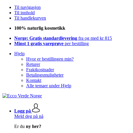
Til navigasjon
Til innhold
Til handlekurven
100% naturlig kosmetikk
Norge: Gratis standardlevering
fra og med kr 815
Minst 1 gratis vareprøve
per bestilling
Hjelp
Hvor er bestillingen min?
Returer
Fraktkostnader
Betalingsmuligheter
Kontakt
Alle temaer under Hjelp
Logg på
Meld deg på nå
Er du
ny her?