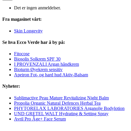
Det er ingen anmeldelser.
Fra magasinet vårt:
Skin Longevity
Se hva Ecco Verde har å by på:
Fitocose
Biosolis Solkrem SPF 30
I PROVENZALI Argan håndkrem
Bioturm Øyekrem sensitiv
Apeiron Fot- og hard hud Aktiv-Balsam
Nyheter:
Sublimactive Peau Mature Revitalizing Night Balm
Propolia Organic Natural Defences Herbal Tea
PHYTORELAX LABORATORIES Arganolje Bodylotion
UND GRETEL WALT Hydrating & Setting Spray
Avril Pro Âge+ Face Serum