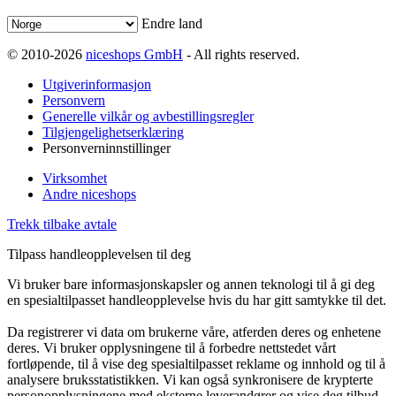
Endre land
© 2010-2026
niceshops GmbH
- All rights reserved.
Utgiverinformasjon
Personvern
Generelle vilkår og avbestillingsregler
Tilgjengelighetserklæring
Personverninnstillinger
Virksomhet
Andre niceshops
Trekk tilbake avtale
Tilpass handleopplevelsen til deg
Vi bruker bare informasjonskapsler og annen teknologi til å gi deg
en spesialtilpasset handleopplevelse hvis du har gitt samtykke til det.
Da registrerer vi data om brukerne våre, atferden deres og enhetene
deres. Vi bruker opplysningene til å forbedre nettstedet vårt
fortløpende, til å vise deg spesialtilpasset reklame og innhold og til å
analysere bruksstatistikken. Vi kan også synkronisere de krypterte
personopplysningene med eksterne leverandører og vise deg tilbud