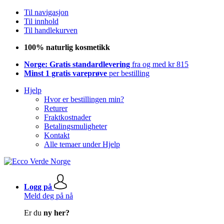
Til navigasjon
Til innhold
Til handlekurven
100% naturlig kosmetikk
Norge: Gratis standardlevering
fra og med kr 815
Minst 1 gratis vareprøve
per bestilling
Hjelp
Hvor er bestillingen min?
Returer
Fraktkostnader
Betalingsmuligheter
Kontakt
Alle temaer under Hjelp
Logg på
Meld deg på nå
Er du
ny her?