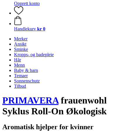
Opprett konto
Handlekurv
kr 0
Merker
Ansikt
Sminke
Kropps- og badepleie
Hår
Menn
Baby & barn
Temaer
Sonnenschutz
Tilbud
PRIMAVERA
frauenwohl
Syklus Roll-On Økologisk
Aromatisk hjelper for kvinner