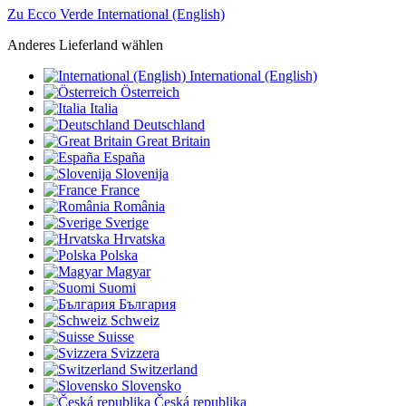
Zu Ecco Verde International (English)
Anderes Lieferland wählen
International (English)
Österreich
Italia
Deutschland
Great Britain
España
Slovenija
France
România
Sverige
Hrvatska
Polska
Magyar
Suomi
България
Schweiz
Suisse
Svizzera
Switzerland
Slovensko
Česká republika