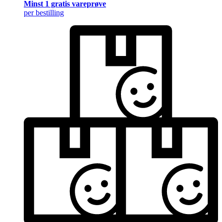
Minst 1 gratis vareprøve
per bestilling