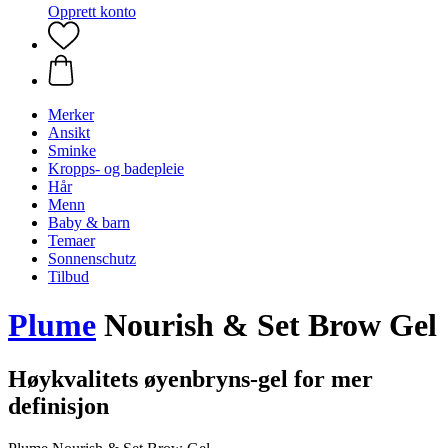
Opprett konto
Merker
Ansikt
Sminke
Kropps- og badepleie
Hår
Menn
Baby & barn
Temaer
Sonnenschutz
Tilbud
Plume
Nourish & Set Brow Gel
Høykvalitets øyenbryns-gel for mer
definisjon