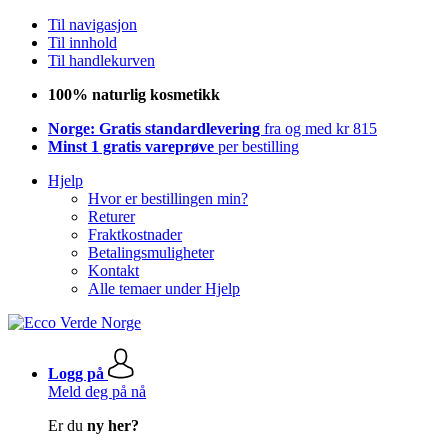
Til navigasjon
Til innhold
Til handlekurven
100% naturlig kosmetikk
Norge: Gratis standardlevering
fra og med kr 815
Minst 1 gratis vareprøve
per bestilling
Hjelp
Hvor er bestillingen min?
Returer
Fraktkostnader
Betalingsmuligheter
Kontakt
Alle temaer under Hjelp
Logg på
Meld deg på nå
Er du
ny her?