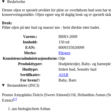
Beskrivelse
Denne oljen er spesielt utviklet for pleie av overfølsom hud som har t
konserveringsmidler. Oljen egner seg til daglig bruk og er spesielt s
Bruk:
Påfør oljen på tørr hud og masser inn - helst direkte etter badet.
Varenr.:
BBIO-2009
Innhold:
150 ml
EAN:
8009335020099
Merke:
Pilogen
Konsistens/administrasjonsform:
Olje
Produkttyper:
Hudpleieoljer, Baby- og barneple
Hudtype:
Irritert hud, Sensitiv hud
Sertifikater:
AIAB
For hvem?:
Baby, Barn
Bestanddeler (INCI)
Prunus Amygdalus Dulcis (Sweet Almond) Oil, Helianthus Annus (S
[1]
Extract
aus biologischem Anbau