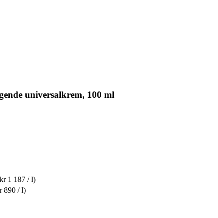
gende universalkrem, 100 ml
kr 1 187 / l)
r 890 / l)