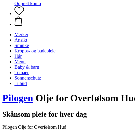
Opprett konto
Merker
Ansikt
Sminke
Kropps- og badepleie
Hår
Menn
Baby & barn
Temaer
Sonnenschutz
Tilbud
Pilogen
Olje for Overfølsom Hu
Skånsom pleie for hver dag
Pilogen Olje for Overfølsom Hud