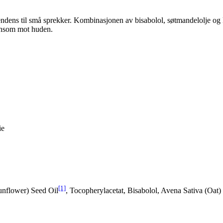
endens til små sprekker. Kombinasjonen av bisabolol, søtmandelolje og k
kånsom mot huden.
ie
[1]
unflower) Seed Oil
, Tocopherylacetat, Bisabolol, Avena Sativa (Oat)