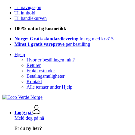
Til navigasjon
Til innhold
Til handlekurven
100% naturlig kosmetikk
Norge: Gratis standardlevering
fra og med kr 815
Minst 1 gratis vareprøve
per bestilling
Hjelp
Hvor er bestillingen min?
Returer
Fraktkostnader
Betalingsmuligheter
Kontakt
Alle temaer under Hjelp
Logg på
Meld deg på nå
Er du
ny her?