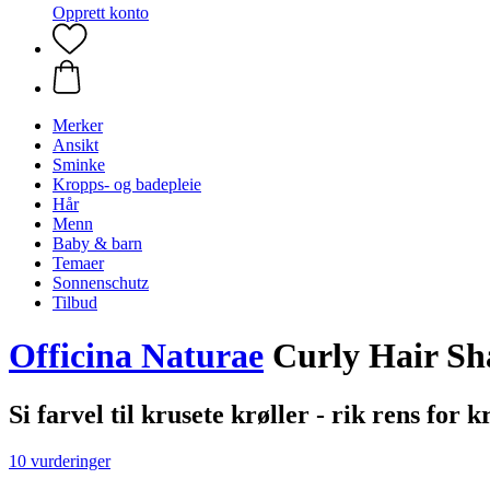
Opprett konto
Merker
Ansikt
Sminke
Kropps- og badepleie
Hår
Menn
Baby & barn
Temaer
Sonnenschutz
Tilbud
Officina Naturae
Curly Hair Sh
Si farvel til krusete krøller - rik rens for k
10 vurderinger