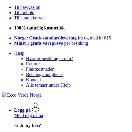
Til navigasjon
Til innhold
Til handlekurven
100% naturlig kosmetikk
Norge: Gratis standardlevering
fra og med kr 815
Minst 1 gratis vareprøve
per bestilling
Hjelp
Hvor er bestillingen min?
Returer
Fraktkostnader
Betalingsmuligheter
Kontakt
Alle temaer under Hjelp
Logg på
Meld deg på nå
Er du
ny her?