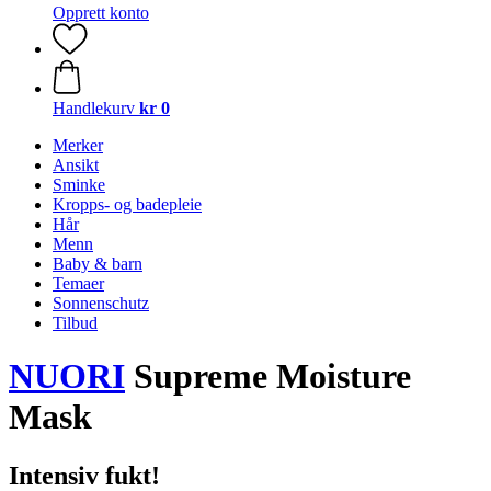
Opprett konto
Handlekurv
kr 0
Merker
Ansikt
Sminke
Kropps- og badepleie
Hår
Menn
Baby & barn
Temaer
Sonnenschutz
Tilbud
NUORI
Supreme Moisture
Mask
Intensiv fukt!