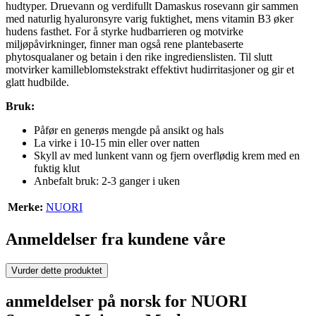
hudtyper. Druevann og verdifullt Damaskus rosevann gir sammen
med naturlig hyaluronsyre varig fuktighet, mens vitamin B3 øker
hudens fasthet. For å styrke hudbarrieren og motvirke
miljøpåvirkninger, finner man også rene plantebaserte
phytosqualaner og betain i den rike ingredienslisten. Til slutt
motvirker kamilleblomstekstrakt effektivt hudirritasjoner og gir et
glatt hudbilde.
Bruk:
Påfør en generøs mengde på ansikt og hals
La virke i 10-15 min eller over natten
Skyll av med lunkent vann og fjern overflødig krem med en
fuktig klut
Anbefalt bruk: 2-3 ganger i uken
Merke:
NUORI
Anmeldelser fra kundene våre
Vurder dette produktet
anmeldelser på norsk for NUORI