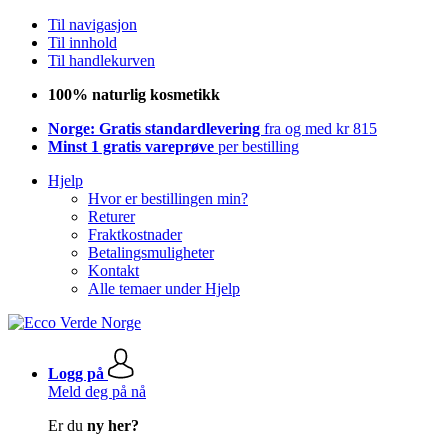
Til navigasjon
Til innhold
Til handlekurven
100% naturlig kosmetikk
Norge: Gratis standardlevering
fra og med kr 815
Minst 1 gratis vareprøve
per bestilling
Hjelp
Hvor er bestillingen min?
Returer
Fraktkostnader
Betalingsmuligheter
Kontakt
Alle temaer under Hjelp
Logg på
Meld deg på nå
Er du
ny her?