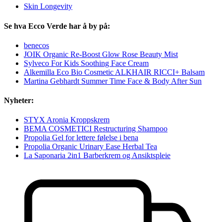
Skin Longevity
Se hva Ecco Verde har å by på:
benecos
JOIK Organic Re-Boost Glow Rose Beauty Mist
Sylveco For Kids Soothing Face Cream
Alkemilla Eco Bio Cosmetic ALKHAIR RICCI+ Balsam
Martina Gebhardt Summer Time Face & Body After Sun
Nyheter:
STYX Aronia Kroppskrem
BEMA COSMETICI Restructuring Shampoo
Propolia Gel for lettere følelse i bena
Propolia Organic Urinary Ease Herbal Tea
La Saponaria 2in1 Barberkrem og Ansiktspleie