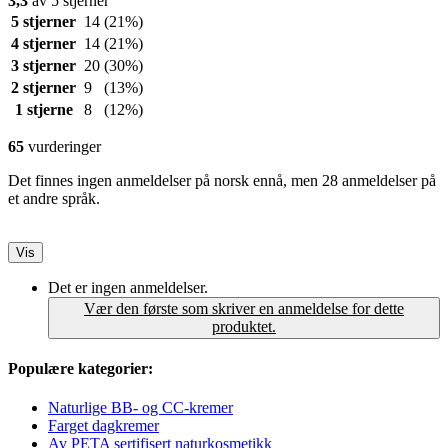
3,3
av 5 stjerner
5 stjerner
14
(21%)
4 stjerner
14
(21%)
3 stjerner
20
(30%)
2 stjerner
9
(13%)
1 stjerne
8
(12%)
65
vurderinger
Det finnes ingen anmeldelser på norsk ennå, men 28 anmeldelser på
et andre språk.
Vis
Det er ingen anmeldelser.
Vær den første som skriver en anmeldelse for dette
produktet.
Populære kategorier:
Naturlige BB- og CC-kremer
Farget dagkremer
Av PETA sertifisert naturkosmetikk