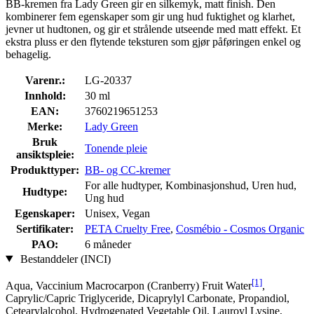
BB-kremen fra Lady Green gir en silkemyk, matt finish. Den
kombinerer fem egenskaper som gir ung hud fuktighet og klarhet,
jevner ut hudtonen, og gir et strålende utseende med matt effekt. Et
ekstra pluss er den flytende teksturen som gjør påføringen enkel og
behagelig.
Varenr.:
LG-20337
Innhold:
30 ml
EAN:
3760219651253
Merke:
Lady Green
Bruk
Tonende pleie
ansiktspleie:
Produkttyper:
BB- og CC-kremer
For alle hudtyper, Kombinasjonshud, Uren hud,
Hudtype:
Ung hud
Egenskaper:
Unisex, Vegan
Sertifikater:
PETA Cruelty Free
,
Cosmébio - Cosmos Organic
PAO:
6 måneder
Bestanddeler (INCI)
[1]
Aqua, Vaccinium Macrocarpon (Cranberry) Fruit Water
,
Caprylic/Capric Triglyceride, Dicaprylyl Carbonate, Propandiol,
Cetearylalcohol, Hydrogenated Vegetable Oil, Lauroyl Lysine,