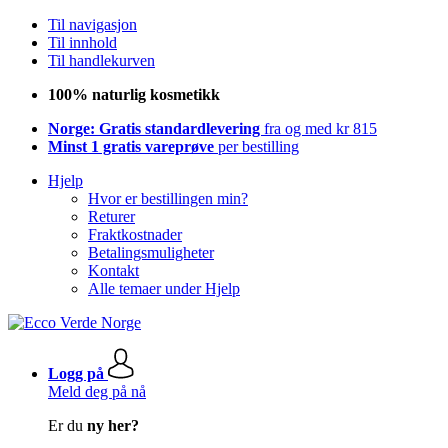
Til navigasjon
Til innhold
Til handlekurven
100% naturlig kosmetikk
Norge: Gratis standardlevering
fra og med kr 815
Minst 1 gratis vareprøve
per bestilling
Hjelp
Hvor er bestillingen min?
Returer
Fraktkostnader
Betalingsmuligheter
Kontakt
Alle temaer under Hjelp
Logg på
Meld deg på nå
Er du
ny her?