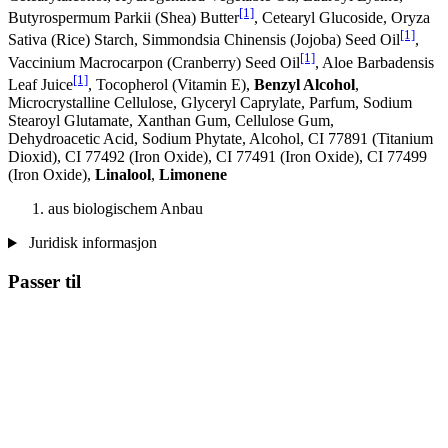
[1]
Butyrospermum Parkii (Shea) Butter
, Cetearyl Glucoside, Oryza
[1]
Sativa (Rice) Starch, Simmondsia Chinensis (Jojoba) Seed Oil
,
[1]
Vaccinium Macrocarpon (Cranberry) Seed Oil
, Aloe Barbadensis
[1]
Leaf Juice
, Tocopherol (Vitamin E),
Benzyl Alcohol
,
Microcrystalline Cellulose, Glyceryl Caprylate, Parfum, Sodium
Stearoyl Glutamate, Xanthan Gum, Cellulose Gum,
Dehydroacetic Acid, Sodium Phytate, Alcohol, CI 77891 (Titanium
Dioxid), CI 77492 (Iron Oxide), CI 77491 (Iron Oxide), CI 77499
(Iron Oxide),
Linalool
,
Limonene
aus biologischem Anbau
Juridisk informasjon
Passer til