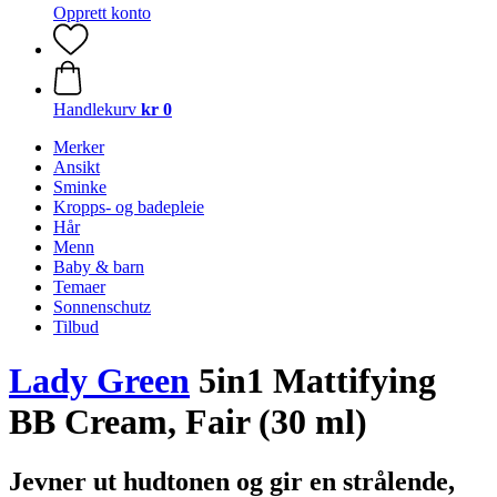
Opprett konto
Handlekurv
kr 0
Merker
Ansikt
Sminke
Kropps- og badepleie
Hår
Menn
Baby & barn
Temaer
Sonnenschutz
Tilbud
Lady Green
5in1 Mattifying
BB Cream, Fair (30 ml)
Jevner ut hudtonen og gir en strålende,