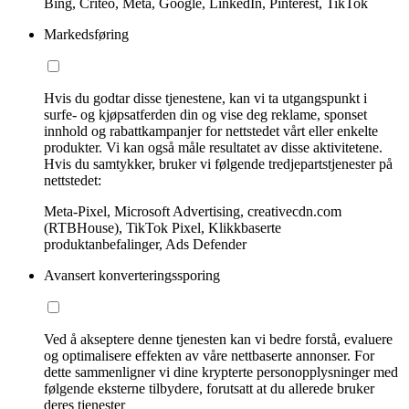
Bing, Criteo, Meta, Google, LinkedIn, Pinterest, TikTok
Markedsføring
Hvis du godtar disse tjenestene, kan vi ta utgangspunkt i
surfe- og kjøpsatferden din og vise deg reklame, sponset
innhold og rabattkampanjer for nettstedet vårt eller enkelte
produkter. Vi kan også måle resultatet av disse aktivitetene.
Hvis du samtykker, bruker vi følgende tredjepartstjenester på
nettstedet:
Meta-Pixel, Microsoft Advertising, creativecdn.com
(RTBHouse), TikTok Pixel, Klikkbaserte
produktanbefalinger, Ads Defender
Avansert konverteringssporing
Ved å akseptere denne tjenesten kan vi bedre forstå, evaluere
og optimalisere effekten av våre nettbaserte annonser. For
dette sammenligner vi dine krypterte personopplysninger med
følgende eksterne tilbydere, forutsatt at du allerede bruker
deres tjenester