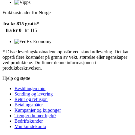
Fraktkostnader for Norge
fra kr 815
gratis*
fra kr 0
kr 115
* Disse leveringskostnadene oppstår ved standardlevering. Det kan
oppstå flere kostnader på grunn av vekt, størrelse eller egenskaper
ved produktene. Du finner denne informasjonen i
produktbeskrivelsen.
Hjelp og støtte
Bestillingen min
Sending og levering
Retur og refusjon
Betalingsmåter
Kampanjer og kuponger
Trenger du mer hjelp?
Bedriftskunder
Min kundekonto