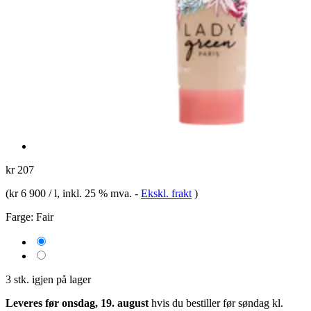
kr 207
(
kr 6 900 / l
, inkl. 25 % mva.
-
Ekskl. frakt
)
Farge:
Fair
3 stk. igjen på lager
Leveres før onsdag, 19. august
hvis du bestiller før
søndag kl.