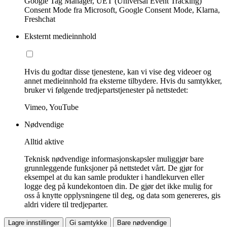
Google Tag Manager, UET (Universal Event Tracking)
Consent Mode fra Microsoft, Google Consent Mode, Klarna,
Freshchat
Eksternt medieinnhold
Hvis du godtar disse tjenestene, kan vi vise deg videoer og
annet medieinnhold fra eksterne tilbydere. Hvis du samtykker,
bruker vi følgende tredjepartstjenester på nettstedet:
Vimeo, YouTube
Nødvendige
Alltid aktive
Teknisk nødvendige informasjonskapsler muliggjør bare
grunnleggende funksjoner på nettstedet vårt. De gjør for
eksempel at du kan samle produkter i handlekurven eller
logge deg på kundekontoen din. De gjør det ikke mulig for
oss å knytte opplysningene til deg, og data som genereres, gis
aldri videre til tredjeparter.
Lagre innstillinger
Gi samtykke
Bare nødvendige