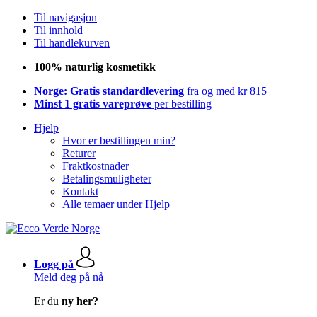
Til navigasjon
Til innhold
Til handlekurven
100% naturlig kosmetikk
Norge: Gratis standardlevering
fra og med kr 815
Minst 1 gratis vareprøve
per bestilling
Hjelp
Hvor er bestillingen min?
Returer
Fraktkostnader
Betalingsmuligheter
Kontakt
Alle temaer under Hjelp
Logg på
Meld deg på nå
Er du
ny her?