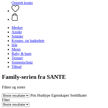
Opprett konto
Merker
Ansikt
Sminke
Kropps- og badepleie
Hår
Menn
Baby & barn
Temaer
Sonnenschutz
Tilbud
Family-serien fra SANTE
Filtrer og sorter
Pris
Hudtype
Egenskaper
Sertifikater
Filter