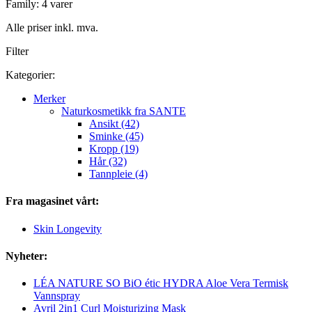
Family: 4 varer
Alle priser inkl. mva.
Filter
Kategorier:
Merker
Naturkosmetikk fra SANTE
Ansikt (42)
Sminke (45)
Kropp (19)
Hår (32)
Tannpleie (4)
Fra magasinet vårt:
Skin Longevity
Nyheter:
LÉA NATURE SO BiO étic HYDRA Aloe Vera Termisk
Vannspray
Avril 2in1 Curl Moisturizing Mask