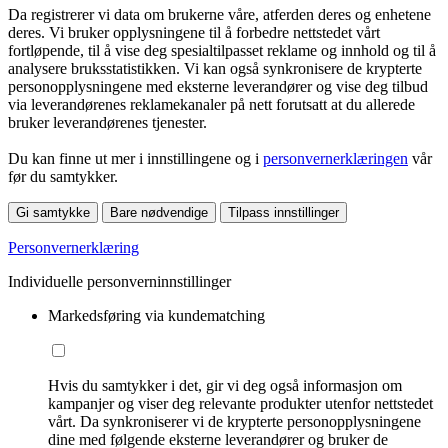
Da registrerer vi data om brukerne våre, atferden deres og enhetene
deres. Vi bruker opplysningene til å forbedre nettstedet vårt
fortløpende, til å vise deg spesialtilpasset reklame og innhold og til å
analysere bruksstatistikken. Vi kan også synkronisere de krypterte
personopplysningene med eksterne leverandører og vise deg tilbud
via leverandørenes reklamekanaler på nett forutsatt at du allerede
bruker leverandørenes tjenester.
Du kan finne ut mer i innstillingene og i
personvernerklæringen
vår
før du samtykker.
Gi samtykke
Bare nødvendige
Tilpass innstillinger
Personvernerklæring
Individuelle personverninnstillinger
Markedsføring via kundematching
Hvis du samtykker i det, gir vi deg også informasjon om
kampanjer og viser deg relevante produkter utenfor nettstedet
vårt. Da synkroniserer vi de krypterte personopplysningene
dine med følgende eksterne leverandører og bruker de