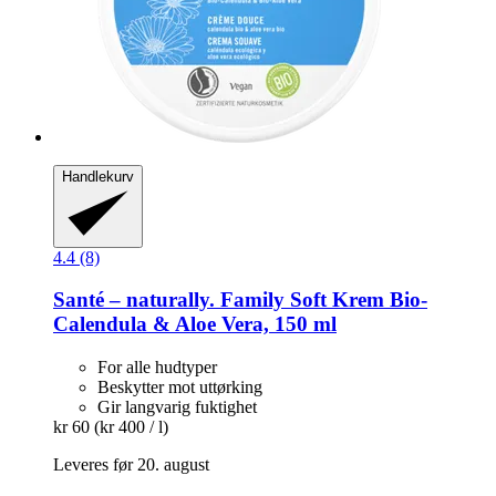
Handlekurv
4.4 (8)
Santé – naturally.
Family Soft Krem Bio-​
Calendula & Aloe Vera, 150 ml
For alle hudtyper
Beskytter mot uttørking
Gir langvarig fuktighet
kr 60
(kr 400 / l)
Leveres før 20. august