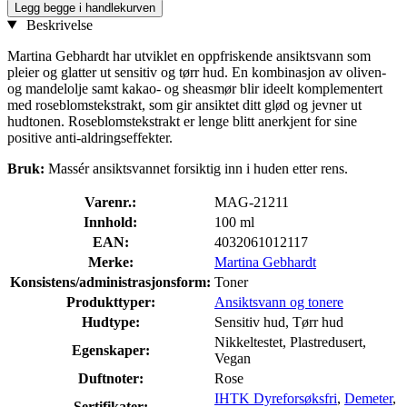
Legg begge i handlekurven
Beskrivelse
Martina Gebhardt har utviklet en oppfriskende ansiktsvann som
pleier og glatter ut sensitiv og tørr hud. En kombinasjon av oliven-
og mandelolje samt kakao- og sheasmør blir ideelt komplementert
med roseblomstekstrakt, som gir ansiktet ditt glød og jevner ut
hudtonen. Roseblomstekstrakt er lenge blitt anerkjent for sine
positive anti-aldringseffekter.
Bruk:
Massér ansiktsvannet forsiktig inn i huden etter rens.
Varenr.:
MAG-21211
Innhold:
100 ml
EAN:
4032061012117
Merke:
Martina Gebhardt
Konsistens/administrasjonsform:
Toner
Produkttyper:
Ansiktsvann og tonere
Hudtype:
Sensitiv hud, Tørr hud
Nikkeltestet, Plastredu­sert,
Egenskaper:
Vegan
Duftnoter:
Rose
IHTK Dyreforsøksfri
,
Demeter
,
Sertifikater: