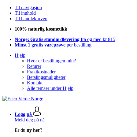
Til navigasjon
Til innhold
Til handlekurven
100% naturlig kosmetikk
Norge: Gratis standardlevering
fra og med kr 815
Minst 1 gratis vareprøve
per bestilling
Hjelp
Hvor er bestillingen min?
Returer
Fraktkostnader
Betalingsmuligheter
Kontakt
Alle temaer under Hjelp
Logg på
Meld deg på nå
Er du
ny her?