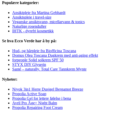
Populære kategorier:
Ansiktpleie fra Martina Gebhardt
Ansiktspleie i travel-size
Veganske ansiktsvann, micellarvann & tonics
Naturlige rosendufter
IHTK - dyrefri kosmetikk
Se hva Ecco Verde har å by på:
Hud- og hårpleie fra Biofficina Toscana
Domus Olea Toscana Dagkrem med anti-aging effekt
forpeople Solid solkrem SPF 50
STYX DIY Glyserin
Santé – naturally. Total Care Tannkrem Mynte
Nyheter:
Niyok 3in1 Herre Dusjgel Bergamot Breeze
Propolia Active Soap
Propolia Gel for lettere følelse i bena
Avril Pro Âge+ Night Balm
Propolia Repairing Foot Cream