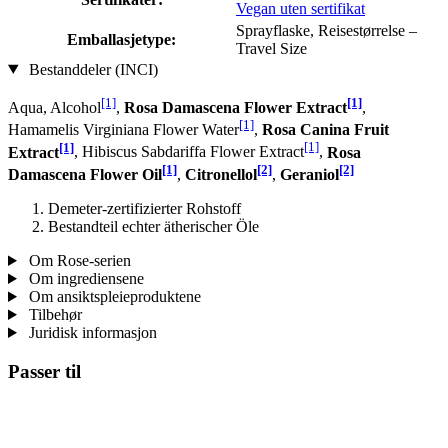
Vegan uten sertifikat
Sprayflaske, Reisestørrelse –
Emballasjetype:
Travel Size
Bestanddeler (INCI)
[1]
[1]
Aqua, Alcohol
,
Rosa Damascena Flower Extract
,
[1]
Hamamelis Virginiana Flower Water
,
Rosa Canina Fruit
[1]
[1]
Extract
, Hibiscus Sabdariffa Flower Extract
,
Rosa
[1]
[2]
[2]
Damascena Flower Oil
,
Citronellol
,
Geraniol
Demeter-zertifizierter Rohstoff
Bestandteil echter ätherischer Öle
Om Rose-serien
Om ingrediensene
Om ansiktspleieproduktene
Tilbehør
Juridisk informasjon
Passer til