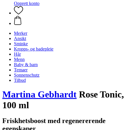
Opprett konto
Merker
Ansikt
Sminke
Kropps- og badepleie
Hår
Menn
Baby & barn
Temaer
Sonnenschutz
Tilbud
Martina Gebhardt
Rose Tonic,
100 ml
Friskhetsboost med regenererende
egenskaper