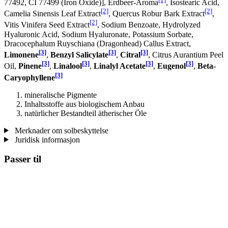
77492, CI 77499 (Iron Oxide)], Erdbeer-Aroma
, Isostearic Acid,
[2]
[2]
Camelia Sinensis Leaf Extract
, Quercus Robur Bark Extract
,
[2]
Vitis Vinifera Seed Extract
, Sodium Benzoate, Hydrolyzed
Hyaluronic Acid, Sodium Hyaluronate, Potassium Sorbate,
Dracocephalum Ruyschiana (Dragonhead) Callus Extract,
[3]
[3]
[3]
Limonene
,
Benzyl Salicylate
,
Citral
, Citrus Aurantium Peel
[3]
[3]
[3]
[3]
Oil,
Pinene
,
Linalool
,
Linalyl Acetate
,
Eugenol
,
Beta-
[3]
Caryophyllene
mineralische Pigmente
Inhaltsstoffe aus biologischem Anbau
natürlicher Bestandteil ätherischer Öle
Merknader om solbeskyttelse
Juridisk informasjon
Passer til