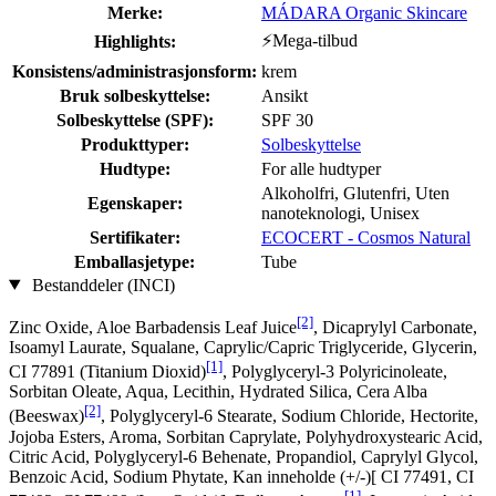
Merke:
MÁDARA Organic Skincare
⚡Mega-tilbud
Highlights:
Konsistens/administrasjonsform:
krem
Bruk solbeskyttelse:
Ansikt
Solbeskyttelse (SPF):
SPF 30
Produkttyper:
Solbeskyttelse
Hudtype:
For alle hudtyper
Alkoholfri, Glutenfri, Uten
Egenskaper:
nanoteknologi, Unisex
Sertifikater:
ECOCERT - Cosmos Natural
Emballasjetype:
Tube
Bestanddeler (INCI)
[2]
Zinc Oxide, Aloe Barbadensis Leaf Juice
, Dicaprylyl Carbonate,
Isoamyl Laurate, Squalane, Caprylic/Capric Triglyceride, Glycerin,
[1]
CI 77891 (Titanium Dioxid)
, Polyglyceryl-3 Polyricinoleate,
Sorbitan Oleate, Aqua, Lecithin, Hydrated Silica, Cera Alba
[2]
(Beeswax)
, Polyglyceryl-6 Stearate, Sodium Chloride, Hectorite,
Jojoba Esters, Aroma, Sorbitan Caprylate, Polyhydroxystearic Acid,
Citric Acid, Polyglyceryl-6 Behenate, Propandiol, Caprylyl Glycol,
Benzoic Acid, Sodium Phytate, Kan inneholde (+/-)[ CI 77491, CI
[1]