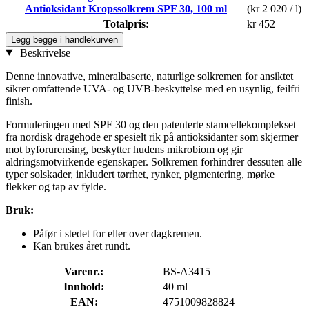
Antioksidant Kropssolkrem SPF 30, 100 ml
(kr 2 020 / l)
Totalpris:
kr 452
Legg begge i handlekurven
Beskrivelse
Denne innovative, mineralbaserte, naturlige solkremen for ansiktet
sikrer omfattende UVA- og UVB-beskyttelse med en usynlig, feilfri
finish.
Formuleringen med SPF 30 og den patenterte stamcellekomplekset
fra nordisk dragehode er spesielt rik på antioksidanter som skjermer
mot byforurensing, beskytter hudens mikrobiom og gir
aldringsmotvirkende egenskaper. Solkremen forhindrer dessuten alle
typer solskader, inkludert tørrhet, rynker, pigmentering, mørke
flekker og tap av fylde.
Bruk:
Påfør i stedet for eller over dagkremen.
Kan brukes året rundt.
Varenr.:
BS-A3415
Innhold:
40 ml
EAN:
4751009828824