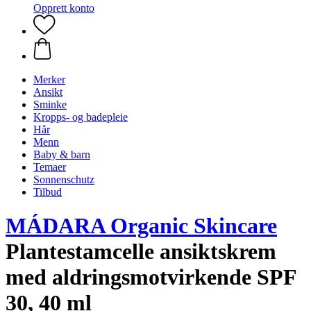
Opprett konto
Merker
Ansikt
Sminke
Kropps- og badepleie
Hår
Menn
Baby & barn
Temaer
Sonnenschutz
Tilbud
MÁDARA Organic Skincare
Plantestamcelle ansiktskrem
med aldringsmotvirkende SPF
30, 40 ml