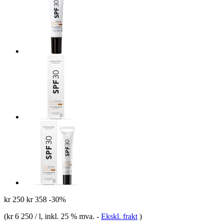
kr 250
kr 358
-30%
(
kr 6 250 / l
, inkl. 25 % mva.
-
Ekskl. frakt
)