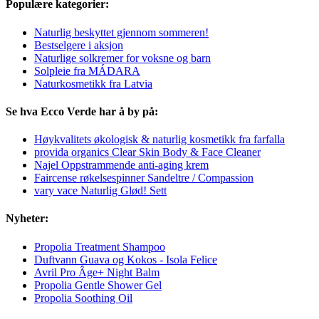
Populære kategorier:
Naturlig beskyttet gjennom sommeren!
Bestselgere i aksjon
Naturlige solkremer for voksne og barn
Solpleie fra MÁDARA
Naturkosmetikk fra Latvia
Se hva Ecco Verde har å by på:
Høykvalitets økologisk & naturlig kosmetikk fra farfalla
provida organics Clear Skin Body & Face Cleaner
Najel Oppstrammende anti-aging krem
Faircense røkelsespinner Sandeltre / Compassion
vary vace Naturlig Glød! Sett
Nyheter:
Propolia Treatment Shampoo
Duftvann Guava og Kokos - Isola Felice
Avril Pro Âge+ Night Balm
Propolia Gentle Shower Gel
Propolia Soothing Oil