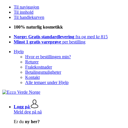
Til navigasjon
Til innhold
Til handlekurven
100% naturlig kosmetikk
Norge: Gratis standardlevering
fra og med kr 815
Minst 1 gratis vareprøve
per bestilling
Hjelp
Hvor er bestillingen min?
Returer
Fraktkostnader
Betalingsmuligheter
Kontakt
Alle temaer under Hjelp
Logg på
Meld deg på nå
Er du
ny her?