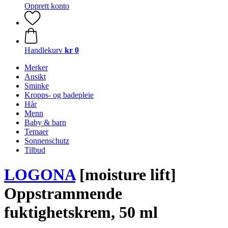
Opprett konto
Handlekurv
kr 0
Merker
Ansikt
Sminke
Kropps- og badepleie
Hår
Menn
Baby & barn
Temaer
Sonnenschutz
Tilbud
LOGONA
[moisture lift]
Oppstrammende
fuktighetskrem, 50 ml