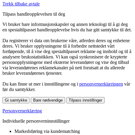
Trekk tilbake avtale
Tilpass handleopplevelsen til deg
Vi bruker bare informasjonskapsler og annen teknologi til å gi deg
en spesialtilpasset handleopplevelse hvis du har gitt samtykke til det.
Da registrerer vi data om brukerne våre, atferden deres og enhetene
deres. Vi bruker opplysningene til å forbedre nettstedet vårt
fortløpende, til å vise deg spesialtilpasset reklame og innhold og til å
analysere bruksstatistikken. Vi kan også synkronisere de krypterte
personopplysningene med eksterne leverandører og vise deg tilbud
via leverandørenes reklamekanaler på nett forutsatt at du allerede
bruker leverandørenes tjenester.
Du kan finne ut mer i innstillingene og i
personvernerklæringen
vår
før du samtykker.
Gi samtykke
Bare nødvendige
Tilpass innstillinger
Personvernerklæring
Individuelle personverninnstillinger
Markedsføring via kundematching