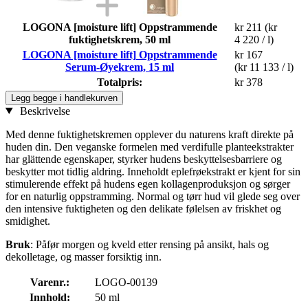
LOGONA [moisture lift] Oppstrammende
kr 211
(kr
fuktighetskrem, 50 ml
4 220 / l)
LOGONA [moisture lift] Oppstrammende
kr 167
Serum-Øyekrem, 15 ml
(kr 11 133 / l)
Totalpris:
kr 378
Legg begge i handlekurven
Beskrivelse
Med denne fuktighetskremen opplever du naturens kraft direkte på
huden din. Den veganske formelen med verdifulle planteekstrakter
har glättende egenskaper, styrker hudens beskyttelsesbarriere og
beskytter mot tidlig aldring. Inneholdt eplefrøekstrakt er kjent for sin
stimulerende effekt på hudens egen kollagenproduksjon og sørger
for en naturlig oppstramming. Normal og tørr hud vil glede seg over
den intensive fuktigheten og den delikate følelsen av friskhet og
smidighet.
Bruk
: Påfør morgen og kveld etter rensing på ansikt, hals og
dekolletage, og masser forsiktig inn.
Varenr.:
LOGO-00139
Innhold:
50 ml