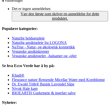
4
vurderinger
Det er ingen anmeldelser.
Vær den første som skriver en anmeldelse for dette
produktet.
Populære kategorier:
Naturlig heldagspleie
Naturlig ansiktspleie fra LOGONA
NaTrue - Natur- og økologisk kosmetikk
Veganske ansiktskremer
Veganske ansiktsgeler, -balsamer og -oljer
Se hva Ecco Verde har å by på:
Khadi®
Fleurance nature Rensende Micellar Water med Kornblomst
Dr. Ewald Töth® Basisk Lavendel Såpe
Niyok Hale kam
BIOEARTH Gurkemeie & ingefær salve
Nyheter: