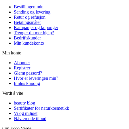
Bestillingen min
Sending og levering
Retur og refusjon
Betalingsmåter
Kampanjer og kuponger
Trenger du mer hjelp?
Bedriftskunder
Min kundekonto
Min konto
Abonner
Registrer
Glemt passord?
Hvor er leveringen min?
Innløs kupong
Verdt å vite
beauty blog
Sertifikater for naturkosmetikk
Vi og miljøet
Nåværende tilbud
Om Ecco Verde