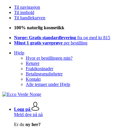
Til navigasjon
Til innhold
Til handlekurven
100% naturlig kosmetikk
Norge: Gratis standardlevering
fra og med kr 815
Minst 1 gratis vareprøve
per bestilling
Hjelp
Hvor er bestillingen min?
Returer
Fraktkostnader
Betalingsmuligheter
Kontakt
Alle temaer under Hjelp
Logg på
Meld deg på nå
Er du
ny her?