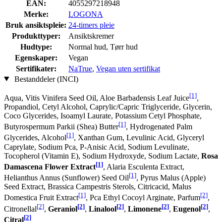
EAN:
4055297218948
Merke:
LOGONA
Bruk ansiktspleie:
24-timers pleie
Produkttyper:
Ansiktskremer
Hudtype:
Normal hud, Tørr hud
Egenskaper:
Vegan
Sertifikater:
NaTrue
,
Vegan uten sertifikat
Bestanddeler (INCI)
[1]
Aqua, Vitis Vinifera Seed Oil, Aloe Barbadensis Leaf Juice
,
Propandiol, Cetyl Alcohol, Caprylic/Capric Triglyceride, Glycerin,
Coco Glycerides, Isoamyl Laurate, Potassium Cetyl Phosphate,
[1]
Butyrospermum Parkii (Shea) Butter
, Hydrogenated Palm
[1]
Glycerides, Alcohol
, Xanthan Gum, Levulinic Acid, Glyceryl
Caprylate, Sodium Pca, P-Anisic Acid, Sodium Levulinate,
Tocopherol (Vitamin E), Sodium Hydroxyde, Sodium Lactate,
Rosa
[1]
Damascena Flower Extract
, Alaria Esculenta Extract,
[1]
Helianthus Annus (Sunflower) Seed Oil
, Pyrus Malus (Apple)
Seed Extract, Brassica Campestris Sterols, Citricacid, Malus
[1]
[2]
Domestica Fruit Extract
, Pca Ethyl Cocoyl Arginate, Parfum
,
[2]
[2]
[2]
[2]
[2]
Citronellal
,
Geraniol
,
Linalool
,
Limonene
,
Eugenol
,
[2]
Citral