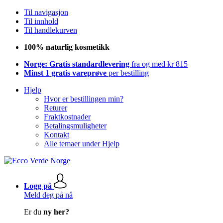
Til navigasjon
Til innhold
Til handlekurven
100% naturlig kosmetikk
Norge: Gratis standardlevering
fra og med kr 815
Minst 1 gratis vareprøve
per bestilling
Hjelp
Hvor er bestillingen min?
Returer
Fraktkostnader
Betalingsmuligheter
Kontakt
Alle temaer under Hjelp
Logg på
Meld deg på nå
Er du
ny her?