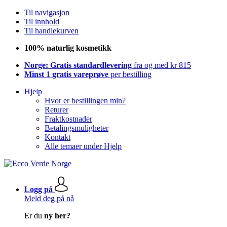
Til navigasjon
Til innhold
Til handlekurven
100% naturlig kosmetikk
Norge: Gratis standardlevering
fra og med kr 815
Minst 1 gratis vareprøve
per bestilling
Hjelp
Hvor er bestillingen min?
Returer
Fraktkostnader
Betalingsmuligheter
Kontakt
Alle temaer under Hjelp
Logg på
Meld deg på nå
Er du
ny her?