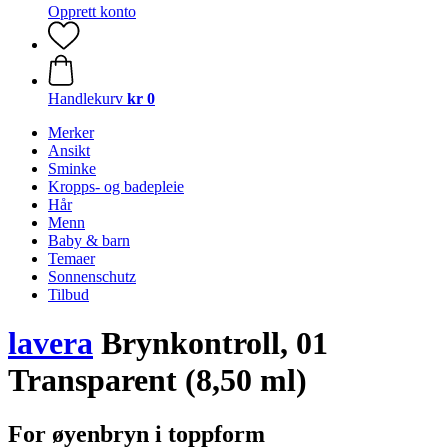
Opprett konto
Handlekurv
kr 0
Merker
Ansikt
Sminke
Kropps- og badepleie
Hår
Menn
Baby & barn
Temaer
Sonnenschutz
Tilbud
lavera
Brynkontroll, 01
Transparent (8,50 ml)
For øyenbryn i toppform