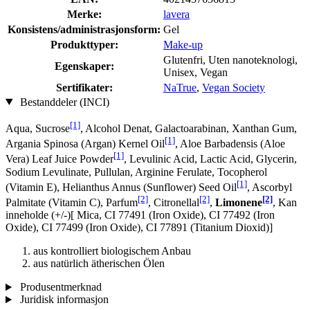
Merke:
lavera
Konsistens/administrasjonsform:
Gel
Produkttyper:
Make-up
Glutenfri, Uten nanoteknologi,
Egenskaper:
Unisex, Vegan
Sertifikater:
NaTrue
,
Vegan Society
Bestanddeler (INCI)
[1]
Aqua, Sucrose
, Alcohol Denat, Galactoarabinan, Xanthan Gum,
[1]
Argania Spinosa (Argan) Kernel Oil
, Aloe Barbadensis (Aloe
[1]
Vera) Leaf Juice Powder
, Levulinic Acid, Lactic Acid, Glycerin,
Sodium Levulinate, Pullulan, Arginine Ferulate, Tocopherol
[1]
(Vitamin E), Helianthus Annus (Sunflower) Seed Oil
, Ascorbyl
[2]
[2]
[2]
Palmitate (Vitamin C), Parfum
, Citronellal
,
Limonene
, Kan
inneholde (+/-)[ Mica, CI 77491 (Iron Oxide), CI 77492 (Iron
Oxide), CI 77499 (Iron Oxide), CI 77891 (Titanium Dioxid)]
aus kontrolliert biologischem Anbau
aus natürlich ätherischen Ölen
Produsentmerknad
Juridisk informasjon