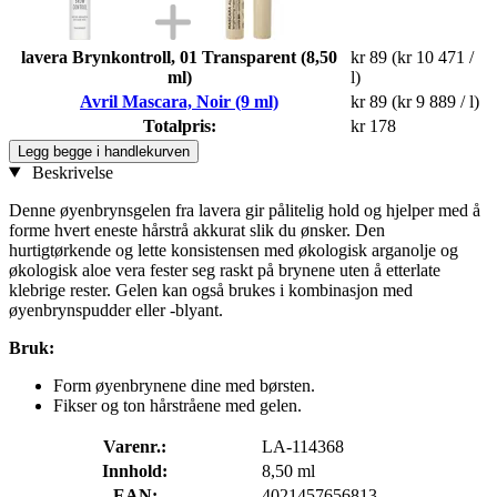
lavera Brynkontroll, 01 Transparent (8,50
kr 89
(kr 10 471 /
ml)
l)
Avril Mascara, Noir (9 ml)
kr 89
(kr 9 889 / l)
Totalpris:
kr 178
Legg begge i handlekurven
Beskrivelse
Denne øyenbrynsgelen fra lavera gir pålitelig hold og hjelper med å
forme hvert eneste hårstrå akkurat slik du ønsker. Den
hurtigtørkende og lette konsistensen med økologisk arganolje og
økologisk aloe vera fester seg raskt på brynene uten å etterlate
klebrige rester. Gelen kan også brukes i kombinasjon med
øyenbrynspudder eller -blyant.
Bruk:
Form øyenbrynene dine med børsten.
Fikser og ton hårstråene med gelen.
Varenr.:
LA-114368
Innhold:
8,50 ml
EAN:
4021457656813