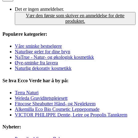
Det er ingen anmeldelser.
Vær den første som skriver en anmeldelse for dette
produktet.
Populære kategorier:
Våre sminke bestselgere
Naturlige geler for dine bryn
NaTrue - Natur- og økologisk kosmetikk
Øye-sminke fra lavera
Naturlig dekorativ kosmetikk
Se hva Ecco Verde har å by på:
Terra Naturi
Weleda Graviditetspleiesett
Fitocose Sheabutter Hånd- og Neglekrem
Alkemilla Eco Bio Cosmetic Leppepomade
VICTOR PHILIPPE Dentie, Leire og Propolis Tannkrem
Nyheter: