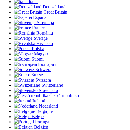
Italia
Deutschland
Great Britain
España
Slovenija
France
România
Sverige
Hrvatska
Polska
Magyar
Suomi
България
Schweiz
Suisse
Svizzera
Switzerland
Slovensko
Česká republika
Ireland
Nederland
Belgique
België
Portugal
Belgien