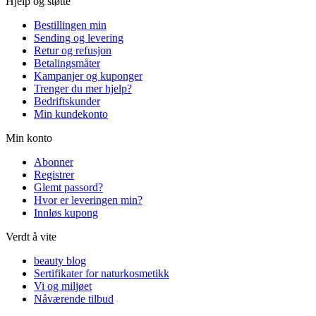
Hjelp og støtte
Bestillingen min
Sending og levering
Retur og refusjon
Betalingsmåter
Kampanjer og kuponger
Trenger du mer hjelp?
Bedriftskunder
Min kundekonto
Min konto
Abonner
Registrer
Glemt passord?
Hvor er leveringen min?
Innløs kupong
Verdt å vite
beauty blog
Sertifikater for naturkosmetikk
Vi og miljøet
Nåværende tilbud