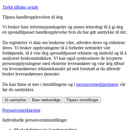
Trekk tilbake avtale
Tilpass handleopplevelsen til deg
Vi bruker bare informasjonskapsler og annen teknologi til å gi deg
en spesialtilpasset handleopplevelse hvis du har gitt samtykke til det.
Da registrerer vi data om brukerne våre, atferden deres og enhetene
deres. Vi bruker opplysningene til å forbedre nettstedet vårt
fortløpende, til å vise deg spesialtilpasset reklame og innhold og til å
analysere bruksstatistikken. Vi kan også synkronisere de krypterte
personopplysningene med eksterne leverandører og vise deg tilbud
via leverandørenes reklamekanaler på nett forutsatt at du allerede
bruker leverandørenes tjenester.
Du kan finne ut mer i innstillingene og i
personvernerklæringen
vår
før du samtykker.
Gi samtykke
Bare nødvendige
Tilpass innstillinger
Personvernerklæring
Individuelle personverninnstillinger
Markedsføring via kundematching