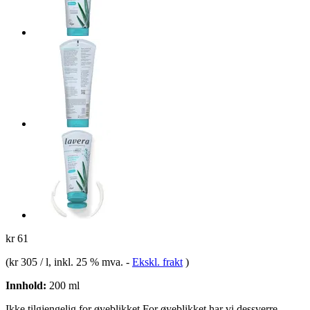
kr 61
(
kr 305 / l
, inkl. 25 % mva.
-
Ekskl. frakt
)
Innhold:
200 ml
Ikke tilgjengelig for øyeblikket
For øyeblikket har vi dessverre