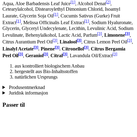
[1]
[2]
Aqua, Aloe Barbadensis Leaf Juice
, Alcohol Denat
,
Cetearylalcohol, Distearoylethyl Dimonium Chlorid, Isoamyl
[1]
Laurate, Glycerin Soja Oil
, Cucumis Sativus (Gurke) Fruit
[1]
[1]
Extract
, Melissa Officinalis Leaf Extract
, Sodium Hyaluronate,
Glycerin, Glyceryl Undecylenate, Lecithin, Levulinic Acid, Sodium
[3]
[3]
Levulinate, Behenylalkohol, Lactic Acid, Parfum
,
Limonene
,
[3]
[3]
[3]
Citrus Aurantium Peel Oil
,
Linalool
, Citrus Lemon Peel Oil
,
[3]
[3]
[3]
Linalyl Acetate
,
Pinene
,
Citronellol
,
Citrus Bergamia
[3]
[3]
[3]
[3]
Peel Oil
,
Geraniol
,
Citral
, Lavandula Oil/Extract
aus kontrolliert biologischem Anbau
hergestellt aus Bio-Inhaltsstoffen
natürlichen Ursprungs
Produsentmerknad
Juridisk informasjon
Passer til