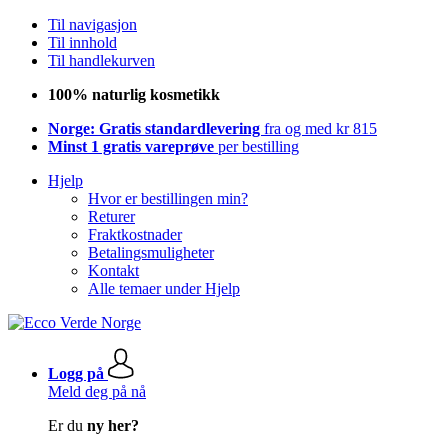
Til navigasjon
Til innhold
Til handlekurven
100% naturlig kosmetikk
Norge: Gratis standardlevering
fra og med kr 815
Minst 1 gratis vareprøve
per bestilling
Hjelp
Hvor er bestillingen min?
Returer
Fraktkostnader
Betalingsmuligheter
Kontakt
Alle temaer under Hjelp
Logg på
Meld deg på nå
Er du
ny her?