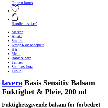
Opprett konto
Handlekurv
kr 0
Merker
Ansikt
Sminke
Kropps- og badepleie
Hår
Menn
Baby & barn
Temaer
Sonnenschutz
Tilbud
lavera
Basis Sensitiv Balsam
Fuktighet & Pleie, 200 ml
Fuktighetsgivende balsam for forbedret