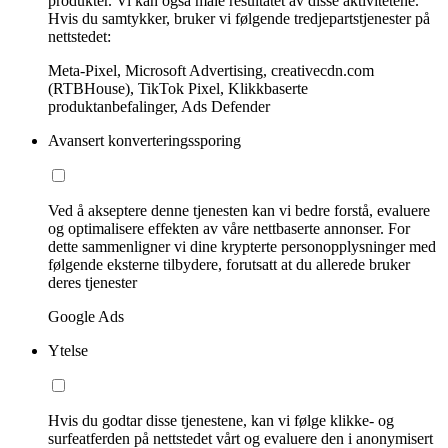
produkter. Vi kan også måle resultatet av disse aktivitetene.
Hvis du samtykker, bruker vi følgende tredjepartstjenester på
nettstedet:
Meta-Pixel, Microsoft Advertising, creativecdn.com
(RTBHouse), TikTok Pixel, Klikkbaserte
produktanbefalinger, Ads Defender
Avansert konverteringssporing
Ved å akseptere denne tjenesten kan vi bedre forstå, evaluere
og optimalisere effekten av våre nettbaserte annonser. For
dette sammenligner vi dine krypterte personopplysninger med
følgende eksterne tilbydere, forutsatt at du allerede bruker
deres tjenester
Google Ads
Ytelse
Hvis du godtar disse tjenestene, kan vi følge klikke- og
surfeatferden på nettstedet vårt og evaluere den i anonymisert