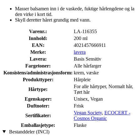
Masser balsamen inn i de vaskede, fuktige hårlengdene og la
den virke i kort tid.
Skyll deretter håret grundig med vann.
Varenr.:
LA-116355
Innhold:
200 ml
EAN:
4021457666911
Merke:
lavera
Lavera:
Basis Sensitiv
Fargetoner:
Alle hårfarger
Konsistens/administrasjonsform:
krem, væske
Produkttyper:
Hårpleie
For alle hårtyper, Normalt hår,
Hårtype:
Tørt hår
Egenskaper:
Unisex, Vegan
Duftnoter:
Frisk
Vegan Society
,
ECOCERT -
Sertifikater:
Cosmos Organic
Emballasjetype:
Flaske
Bestanddeler (INCI)