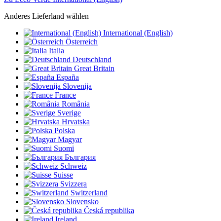
Anderes Lieferland wählen
International (English)
Österreich
Italia
Deutschland
Great Britain
España
Slovenija
France
România
Sverige
Hrvatska
Polska
Magyar
Suomi
България
Schweiz
Suisse
Svizzera
Switzerland
Slovensko
Česká republika
Ireland