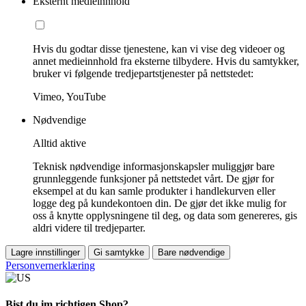
Eksternt medieinnhold
Hvis du godtar disse tjenestene, kan vi vise deg videoer og
annet medieinnhold fra eksterne tilbydere. Hvis du samtykker,
bruker vi følgende tredjepartstjenester på nettstedet:
Vimeo, YouTube
Nødvendige
Alltid aktive
Teknisk nødvendige informasjonskapsler muliggjør bare
grunnleggende funksjoner på nettstedet vårt. De gjør for
eksempel at du kan samle produkter i handlekurven eller
logge deg på kundekontoen din. De gjør det ikke mulig for
oss å knytte opplysningene til deg, og data som genereres, gis
aldri videre til tredjeparter.
Lagre innstillinger
Gi samtykke
Bare nødvendige
Personvernerklæring
Bist du im richtigen Shop?