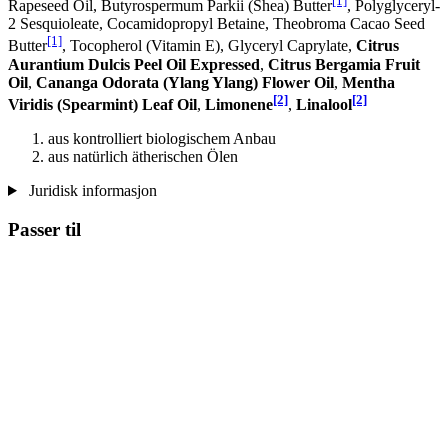
[1]
Rapeseed Oil, Butyrospermum Parkii (Shea) Butter
, Polyglyceryl-
2 Sesquioleate, Cocamidopropyl Betaine, Theobroma Cacao Seed
[1]
Butter
, Tocopherol (Vitamin E), Glyceryl Caprylate,
Citrus
Aurantium Dulcis Peel Oil Expressed
,
Citrus Bergamia Fruit
Oil
,
Cananga Odorata (Ylang Ylang) Flower Oil
,
Mentha
[2]
[2]
Viridis (Spearmint) Leaf Oil
,
Limonene
,
Linalool
aus kontrolliert biologischem Anbau
aus natürlich ätherischen Ölen
Juridisk informasjon
Passer til