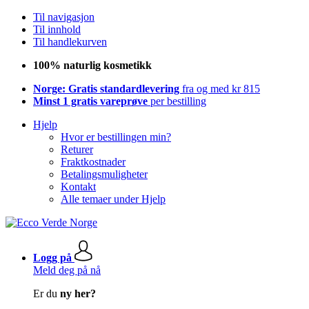
Til navigasjon
Til innhold
Til handlekurven
100% naturlig kosmetikk
Norge: Gratis standardlevering
fra og med kr 815
Minst 1 gratis vareprøve
per bestilling
Hjelp
Hvor er bestillingen min?
Returer
Fraktkostnader
Betalingsmuligheter
Kontakt
Alle temaer under Hjelp
Logg på
Meld deg på nå
Er du
ny her?