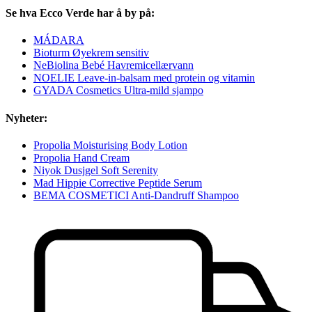
Se hva Ecco Verde har å by på:
MÁDARA
Bioturm Øyekrem sensitiv
NeBiolina Bebé Havremicellærvann
NOELIE Leave-in-balsam med protein og vitamin
GYADA Cosmetics Ultra-mild sjampo
Nyheter:
Propolia Moisturising Body Lotion
Propolia Hand Cream
Niyok Dusjgel Soft Serenity
Mad Hippie Corrective Peptide Serum
BEMA COSMETICI Anti-Dandruff Shampoo