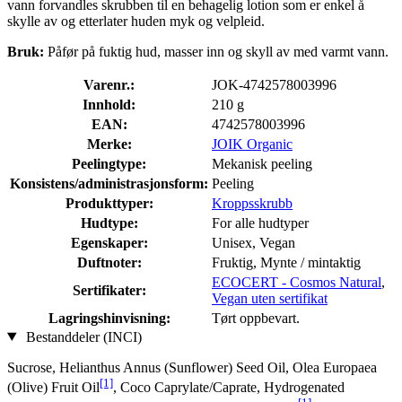
vann forvandles skrubben til en behagelig lotion som er enkel å
skylle av og etterlater huden myk og velpleid.
Bruk:
Påfør på fuktig hud, masser inn og skyll av med varmt vann.
Varenr.:
JOK-4742578003996
Innhold:
210 g
EAN:
4742578003996
Merke:
JOIK Organic
Peelingtype:
Mekanisk peeling
Konsistens/administrasjonsform:
Peeling
Produkttyper:
Kroppsskrubb
Hudtype:
For alle hudtyper
Egenskaper:
Unisex, Vegan
Duftnoter:
Fruktig, Mynte / mintaktig
ECOCERT - Cosmos Natural
,
Sertifikater:
Vegan uten sertifikat
Lagringshinvisning:
Tørt oppbevart.
Bestanddeler (INCI)
Sucrose, Helianthus Annus (Sunflower) Seed Oil, Olea Europaea
[1]
(Olive) Fruit Oil
, Coco Caprylate/Caprate, Hydrogenated