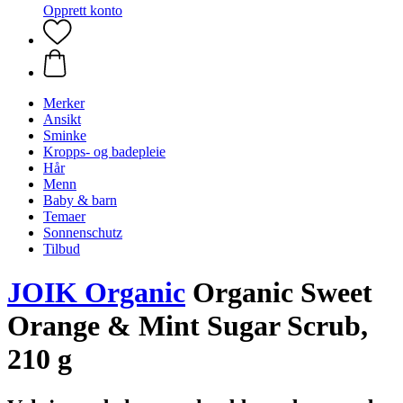
Opprett konto
Merker
Ansikt
Sminke
Kropps- og badepleie
Hår
Menn
Baby & barn
Temaer
Sonnenschutz
Tilbud
JOIK Organic
Organic Sweet
Orange & Mint Sugar Scrub,
210 g