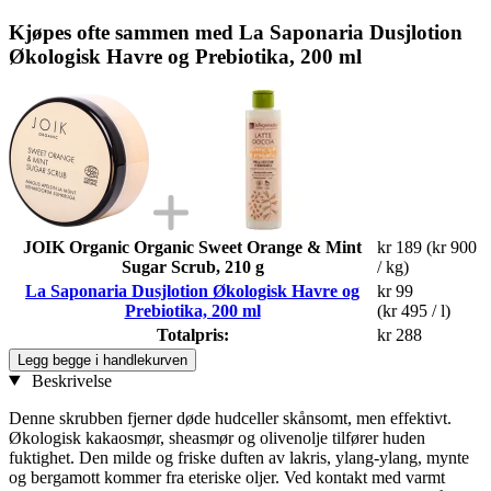
Kjøpes ofte sammen med La Saponaria Dusjlotion
Økologisk Havre og Prebiotika, 200 ml
JOIK Organic Organic Sweet Orange & Mint
kr 189
(kr 900
Sugar Scrub, 210 g
/ kg)
La Saponaria Dusjlotion Økologisk Havre og
kr 99
Prebiotika, 200 ml
(kr 495 / l)
Totalpris:
kr 288
Legg begge i handlekurven
Beskrivelse
Denne skrubben fjerner døde hudceller skånsomt, men effektivt.
Økologisk kakaosmør, sheasmør og olivenolje tilfører huden
fuktighet. Den milde og friske duften av lakris, ylang-ylang, mynte
og bergamott kommer fra eteriske oljer. Ved kontakt med varmt