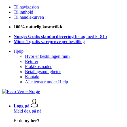
Til navigasjon
Til innhold
Til handlekurven
100% naturlig kosmetikk
Norge: Gratis standardlevering
fra og med kr 815
Minst 1 gratis vareprøve
per bestilling
Hjelp
Hvor er bestillingen min?
Returer
Fraktkostnader
Betalingsmuligheter
Kontakt
Alle temaer under Hjelp
Logg på
Meld deg på nå
Er du
ny her?