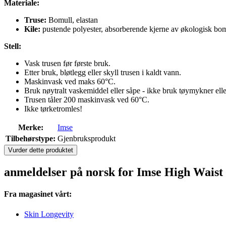
Materiale:
Truse:
Bomull, elastan
Kile:
pustende polyester, absorberende kjerne av økologisk bom
Stell:
Vask trusen før første bruk.
Etter bruk, bløtlegg eller skyll trusen i kaldt vann.
Maskinvask ved maks 60°C.
Bruk nøytralt vaskemiddel eller såpe - ikke bruk tøymykner ell
Trusen tåler 200 maskinvask ved 60°C.
Ikke tørketromles!
Merke:
Imse
Tilbehørstype:
Gjenbruksprodukt
Vurder dette produktet
anmeldelser på norsk for Imse High Wais
Fra magasinet vårt:
Skin Longevity