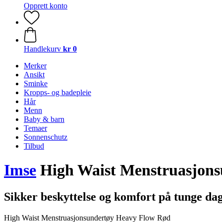
Opprett konto
Handlekurv
kr 0
Merker
Ansikt
Sminke
Kropps- og badepleie
Hår
Menn
Baby & barn
Temaer
Sonnenschutz
Tilbud
Imse
High Waist Menstruasjons
Sikker beskyttelse og komfort på tunge da
High Waist Menstruasjonsundertøy Heavy Flow Rød