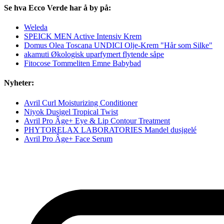
Se hva Ecco Verde har å by på:
Weleda
SPEICK MEN Active Intensiv Krem
Domus Olea Toscana UNDICI Olje-Krem "Hår som Silke"
akamuti Økologisk uparfymert flytende såpe
Fitocose Tommeliten Emne Babybad
Nyheter:
Avril Curl Moisturizing Conditioner
Niyok Dusjgel Tropical Twist
Avril Pro Âge+ Eye & Lip Contour Treatment
PHYTORELAX LABORATORIES Mandel dusjgelé
Avril Pro Âge+ Face Serum