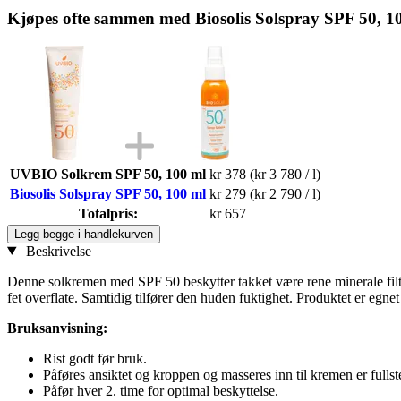
Kjøpes ofte sammen med Biosolis Solspray SPF 50, 1
UVBIO Solkrem SPF 50, 100 ml
kr 378
(kr 3 780 / l)
Biosolis Solspray SPF 50, 100 ml
kr 279
(kr 2 790 / l)
Totalpris:
kr 657
Legg begge i handlekurven
Beskrivelse
Denne solkremen med SPF 50 beskytter takket være rene minerale filtr
fet overflate. Samtidig tilfører den huden fuktighet. Produktet er egne
Bruksanvisning:
Rist godt før bruk.
Påføres ansiktet og kroppen og masseres inn til kremen er fullst
Påfør hver 2. time for optimal beskyttelse.​​