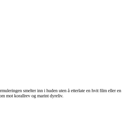
eringen smelter inn i huden uten å etterlate en hvit film eller en
som mot korallrev og marint dyreliv.