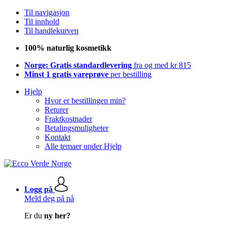
Til navigasjon
Til innhold
Til handlekurven
100% naturlig kosmetikk
Norge: Gratis standardlevering
fra og med kr 815
Minst 1 gratis vareprøve
per bestilling
Hjelp
Hvor er bestillingen min?
Returer
Fraktkostnader
Betalingsmuligheter
Kontakt
Alle temaer under Hjelp
Logg på
Meld deg på nå
Er du
ny her?