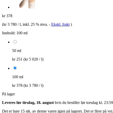
kr 378
(
kr 3 780 / l
, inkl. 25 % mva.
-
Ekskl. frakt
)
Innhold:
100 ml
50 ml
kr 251
(kr 5 020 / l)
100 ml
kr 378
(kr 3 780 / l)
På lager
Leveres før tirsdag, 18. august
hvis du bestiller før
torsdag kl. 23:59
Det er bare 15 stk. av denne varen igjen på lageret. Det er flere på vei