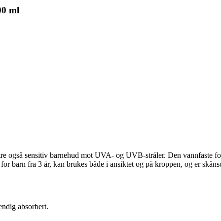
00 ml
e også sensitiv barnehud mot UVA- og UVB-stråler. Den vannfaste formul
t for barn fra 3 år, kan brukes både i ansiktet og på kroppen, og er skån
endig absorbert.