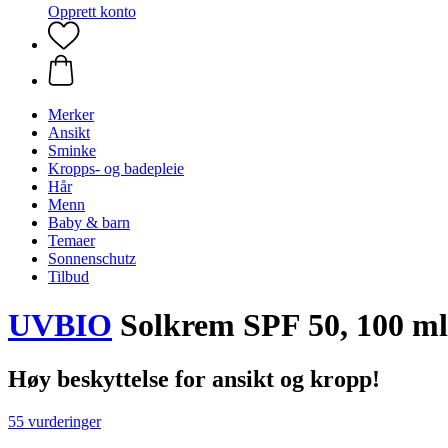
Opprett konto
Merker
Ansikt
Sminke
Kropps- og badepleie
Hår
Menn
Baby & barn
Temaer
Sonnenschutz
Tilbud
UVBIO
Solkrem SPF 50, 100 ml
Høy beskyttelse for ansikt og kropp!
55 vurderinger