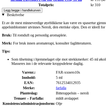
Totalpris:
kr 310
Legg begge i handlekurven
Beskrivelse
Et av de mest minneverdige øyeblikkene kan være en spasertur gjenno
appelsinblomster utvinnes Neroli, den eteriske oljen. Den er ideell for p
Bruk:
Til romduft og personlig aromapleie.
Merk:
For bruk innen aromaterapi, konsulter faglitteraturen.
Tips:
Som tilsetning i hjemmelaget olje mot strekkmerker: 45 ml økolog
Masseres inn i de relevante kroppsdelene daglig.
Varenr.:
FAR-xxnero10s
Innhold:
5 ml
EAN:
7612534012935
Merke:
farfalla
Planteslag:
Bitterappelsin – neroli
Temaer – Farfalla:
mildt avslappet
Konsistens/administrasjonsform:
Olje