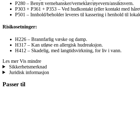
P280 – Benytt vernehansker/verneklær/øyevern/ansiktsvern.
P303 + P361 + P353 – Ved hudkontakt (eller kontakt med håret):
P501 – Innhold/beholder leveres til kassering i henhold til lokale
Risikosetninger:
H226 – Brannfarlig væske og damp.
H317 – Kan utløse en allergisk hudreaksjon.
H412 – Skadelig, med langtidsvirkning, for liv i vann.
Les mer
Vis mindre
Sikkerhetsmerknad
Juridisk informasjon
Passer til