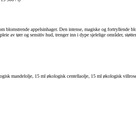
m blomstrende appelsinhager. Den intense, magiske og fortryllende blo
leie av tørr og sensitiv hud, trenger inn i dype sjelelige områder, støtter
isk mandelolje, 15 ml økologisk centellaolje, 15 ml økologisk villroseo