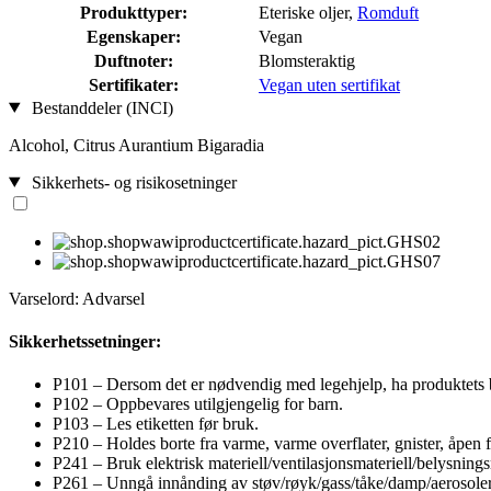
Produkttyper:
Eteriske oljer,
Romduft
Egenskaper:
Vegan
Duftnoter:
Blomsteraktig
Sertifikater:
Vegan uten sertifikat
Bestanddeler (INCI)
Alcohol, Citrus Aurantium Bigaradia
Sikkerhets- og risikosetninger
Varselord: Advarsel
Sikkerhetssetninger:
P101 – Dersom det er nødvendig med legehjelp, ha produktets be
P102 – Oppbevares utilgjengelig for barn.
P103 – Les etiketten før bruk.
P210 – Holdes borte fra varme, varme overflater, gnister, åpen
P241 – Bruk elektrisk materiell/ventilasjonsmateriell/belysnings
P261 – Unngå innånding av støv/røyk/gass/tåke/damp/aerosoler