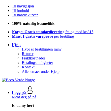
Til navigasjon
Til innhold
Til handlekurven
100% naturlig kosmetikk
Norge: Gratis standardlevering
fra og med kr 815
Minst 1 gratis vareprøve
per bestilling
Hjelp
Hvor er bestillingen min?
Returer
Fraktkostnader
Betalingsmuligheter
Kontakt
Alle temaer under Hjelp
Logg på
Meld deg på nå
Er du
ny her?