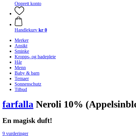
Opprett konto
Handlekurv
kr 0
Merker
Ansikt
Sminke
Kropps- og badepleie
Hår
Menn
Baby & barn
Temaer
Sonnenschutz
Tilbud
farfalla
Neroli 10% (Appelsinblom
En magisk duft!
9 vurderinger