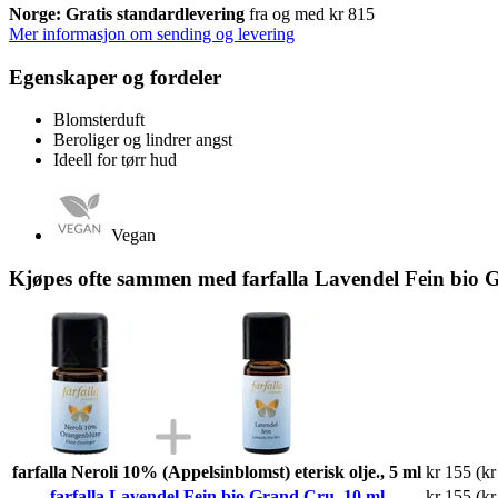
Norge: Gratis standardlevering
fra og med kr 815
Mer informasjon om sending og levering
Egenskaper og fordeler
Blomsterduft
Beroliger og lindrer angst
Ideell for tørr hud
Vegan
Kjøpes ofte sammen med farfalla Lavendel Fein bio 
farfalla Neroli 10% (Appelsinblomst) eterisk olje., 5 ml
kr 155
(kr
farfalla Lavendel Fein bio Grand Cru, 10 ml
kr 155
(kr