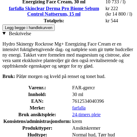
Energizing Face Cream, 30 ml
10 733 / l)
farfalla Skinclear Derma Pro Biome Sebum
kr 222
Control Nattserum, 15 ml
(kr 14 800 / l)
Totalpris:
kr 544
Legg begge i handlekurven
Beskrivelse
Hydro Skinergy Rockrose Mg+ Energizing Face Cream er en
intensivt fuktighetsgivende dag- og nattpleie som gir trøtte hudceller
ny energi. Takket være formelen med magnesium og cistrose, aloe
vera samt eksklusive planteoljer gir den også revitaliserende og
oppfriskende egenskaper og sørger for ny glød.
Bruk:
Påfør morgen og kveld på renset og tonet hud.
Varenr.:
FAR-gprrcr
Innhold:
30 ml
EAN:
7612534040396
Merke:
farfalla
Bruk ansiktspleie:
24-timers pleie
Konsistens/administrasjonsform:
krem
Produkttyper:
Ansiktskremer
Hudtype:
Normal hud, Tørr hud