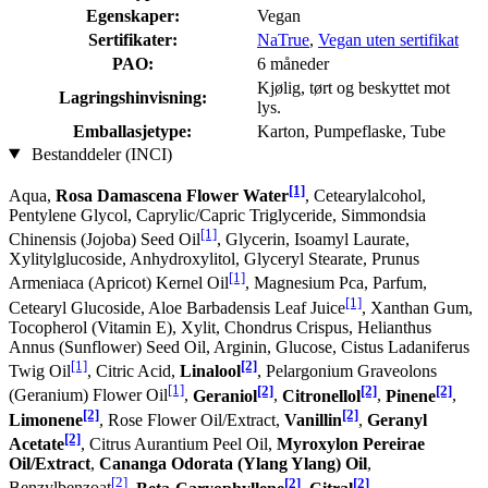
Egenskaper:
Vegan
Sertifikater:
NaTrue
,
Vegan uten sertifikat
PAO:
6 måneder
Kjølig, tørt og beskyttet mot
Lagringshinvisning:
lys.
Emballasjetype:
Karton, Pumpeflaske, Tube
Bestanddeler (INCI)
[1]
Aqua,
Rosa Damascena Flower Water
, Cetearylalcohol,
Pentylene Glycol, Caprylic/Capric Triglyceride, Simmondsia
[1]
Chinensis (Jojoba) Seed Oil
, Glycerin, Isoamyl Laurate,
Xylitylglucoside, Anhydroxylitol, Glyceryl Stearate, Prunus
[1]
Armeniaca (Apricot) Kernel Oil
, Magnesium Pca, Parfum,
[1]
Cetearyl Glucoside, Aloe Barbadensis Leaf Juice
, Xanthan Gum,
Tocopherol (Vitamin E), Xylit, Chondrus Crispus, Helianthus
Annus (Sunflower) Seed Oil, Arginin, Glucose, Cistus Ladaniferus
[1]
[2]
Twig Oil
, Citric Acid,
Linalool
, Pelargonium Graveolons
[1]
[2]
[2]
[2]
(Geranium) Flower Oil
,
Geraniol
,
Citronellol
,
Pinene
,
[2]
[2]
Limonene
, Rose Flower Oil/Extract,
Vanillin
,
Geranyl
[2]
Acetate
, Citrus Aurantium Peel Oil,
Myroxylon Pereirae
Oil/Extract
,
Cananga Odorata (Ylang Ylang) Oil
,
[2]
[2]
[2]