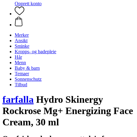
Opprett konto
Merker
Ansikt
Sminke
Kropps- og badepleie
Hår
Menn
Baby & barn
Temaer
Sonnenschutz
Tilbud
farfalla
Hydro Skinergy
Rockrose Mg+ Energizing Face
Cream, 30 ml