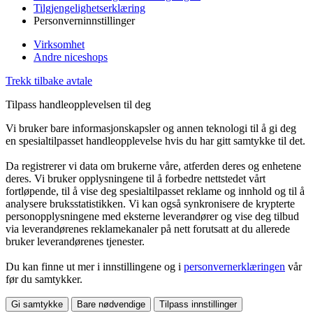
Tilgjengelighetserklæring
Personverninnstillinger
Virksomhet
Andre niceshops
Trekk tilbake avtale
Tilpass handleopplevelsen til deg
Vi bruker bare informasjonskapsler og annen teknologi til å gi deg
en spesialtilpasset handleopplevelse hvis du har gitt samtykke til det.
Da registrerer vi data om brukerne våre, atferden deres og enhetene
deres. Vi bruker opplysningene til å forbedre nettstedet vårt
fortløpende, til å vise deg spesialtilpasset reklame og innhold og til å
analysere bruksstatistikken. Vi kan også synkronisere de krypterte
personopplysningene med eksterne leverandører og vise deg tilbud
via leverandørenes reklamekanaler på nett forutsatt at du allerede
bruker leverandørenes tjenester.
Du kan finne ut mer i innstillingene og i
personvernerklæringen
vår
før du samtykker.
Gi samtykke
Bare nødvendige
Tilpass innstillinger