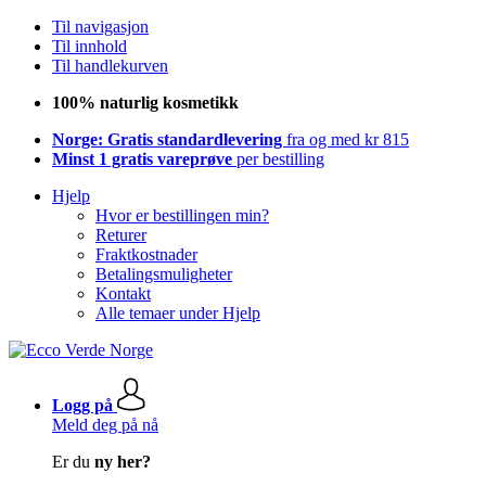
Til navigasjon
Til innhold
Til handlekurven
100% naturlig kosmetikk
Norge: Gratis standardlevering
fra og med kr 815
Minst 1 gratis vareprøve
per bestilling
Hjelp
Hvor er bestillingen min?
Returer
Fraktkostnader
Betalingsmuligheter
Kontakt
Alle temaer under Hjelp
Logg på
Meld deg på nå
Er du
ny her?