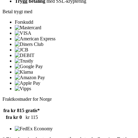
Trygg betaling
med SSL-kryptering
Betal trygt med
Forskudd
Fraktkostnader for Norge
fra kr 815
gratis*
fra kr 0
kr 115