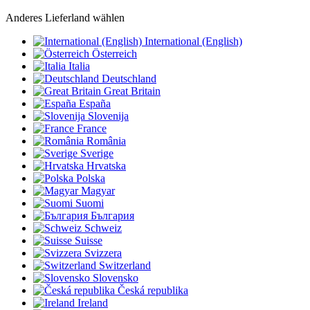
Anderes Lieferland wählen
International (English)
Österreich
Italia
Deutschland
Great Britain
España
Slovenija
France
România
Sverige
Hrvatska
Polska
Magyar
Suomi
България
Schweiz
Suisse
Svizzera
Switzerland
Slovensko
Česká republika
Ireland