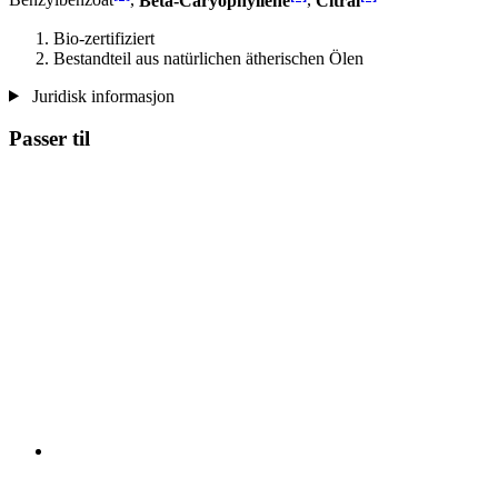
Benzylbenzoat
,
Beta-Caryophyllene
,
Citral
Bio-zertifiziert
Bestandteil aus natürlichen ätherischen Ölen
Juridisk informasjon
Passer til