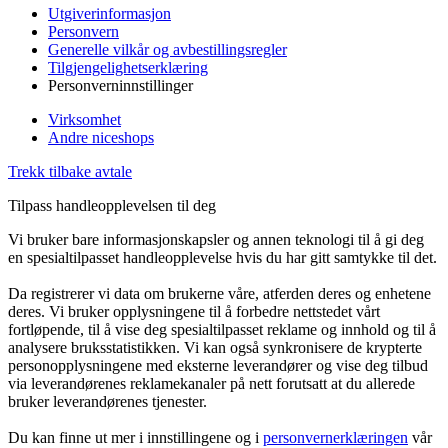
Utgiverinformasjon
Personvern
Generelle vilkår og avbestillingsregler
Tilgjengelighetserklæring
Personverninnstillinger
Virksomhet
Andre niceshops
Trekk tilbake avtale
Tilpass handleopplevelsen til deg
Vi bruker bare informasjonskapsler og annen teknologi til å gi deg
en spesialtilpasset handleopplevelse hvis du har gitt samtykke til det.
Da registrerer vi data om brukerne våre, atferden deres og enhetene
deres. Vi bruker opplysningene til å forbedre nettstedet vårt
fortløpende, til å vise deg spesialtilpasset reklame og innhold og til å
analysere bruksstatistikken. Vi kan også synkronisere de krypterte
personopplysningene med eksterne leverandører og vise deg tilbud
via leverandørenes reklamekanaler på nett forutsatt at du allerede
bruker leverandørenes tjenester.
Du kan finne ut mer i innstillingene og i
personvernerklæringen
vår