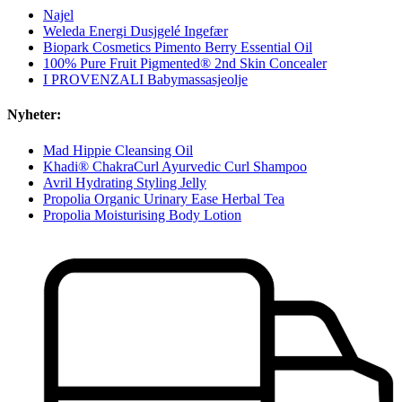
Najel
Weleda Energi Dusjgelé Ingefær
Biopark Cosmetics Pimento Berry Essential Oil
100% Pure Fruit Pigmented® 2nd Skin Concealer
I PROVENZALI Babymassasjeolje
Nyheter:
Mad Hippie Cleansing Oil
Khadi® ChakraCurl Ayurvedic Curl Shampoo
Avril Hydrating Styling Jelly
Propolia Organic Urinary Ease Herbal Tea
Propolia Moisturising Body Lotion