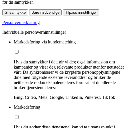
før du samtykker.
Gi samtykke
Bare nødvendige
Tilpass innstillinger
Personvernerklæring
Individuelle personverninnstillinger
Markedsføring via kundematching
Hvis du samtykker i det, gir vi deg også informasjon om
kampanjer og viser deg relevante produkter utenfor nettstedet
vårt. Da synkroniserer vi de krypterte personopplysningene
dine med følgende eksterne leverandører og bruker de
nettbaserte reklamekanalene deres forutsatt at du allerede
bruker tjenestene deres:
Bing, Criteo, Meta, Google, LinkedIn, Pinterest, TikTok
Markedsføring
Hvis du godtar disse tjenestene, kan vi ta utgangspunkt i