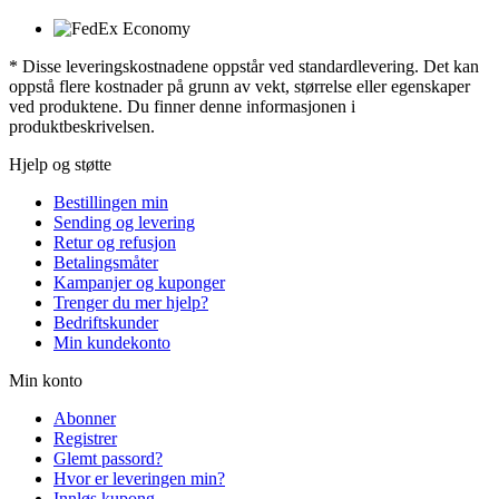
* Disse leveringskostnadene oppstår ved standardlevering. Det kan
oppstå flere kostnader på grunn av vekt, størrelse eller egenskaper
ved produktene. Du finner denne informasjonen i
produktbeskrivelsen.
Hjelp og støtte
Bestillingen min
Sending og levering
Retur og refusjon
Betalingsmåter
Kampanjer og kuponger
Trenger du mer hjelp?
Bedriftskunder
Min kundekonto
Min konto
Abonner
Registrer
Glemt passord?
Hvor er leveringen min?
Innløs kupong