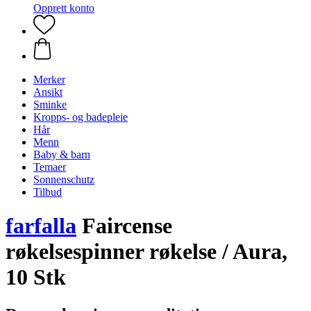
Opprett konto
Merker
Ansikt
Sminke
Kropps- og badepleie
Hår
Menn
Baby & barn
Temaer
Sonnenschutz
Tilbud
farfalla
Faircense
røkelsespinner røkelse / Aura,
10 Stk