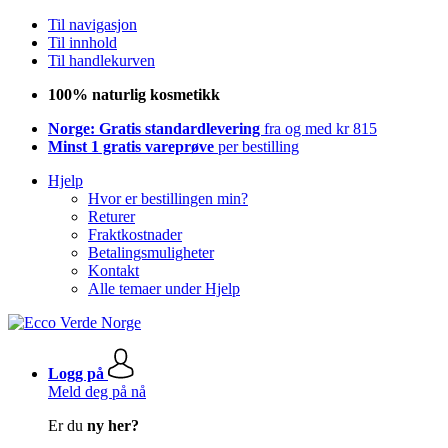
Til navigasjon
Til innhold
Til handlekurven
100% naturlig kosmetikk
Norge: Gratis standardlevering
fra og med kr 815
Minst 1 gratis vareprøve
per bestilling
Hjelp
Hvor er bestillingen min?
Returer
Fraktkostnader
Betalingsmuligheter
Kontakt
Alle temaer under Hjelp
Logg på
Meld deg på nå
Er du
ny her?