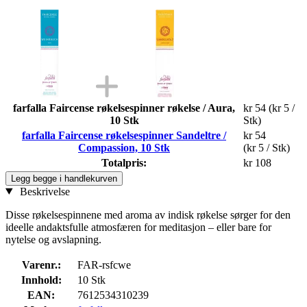
farfalla Faircense røkelsespinner røkelse / Aura,
kr 54
(kr 5 /
10 Stk
Stk)
farfalla Faircense røkelsespinner Sandeltre /
kr 54
Compassion, 10 Stk
(kr 5 / Stk)
Totalpris:
kr 108
Legg begge i handlekurven
Beskrivelse
Disse røkelsespinnene med aroma av indisk røkelse sørger for den
ideelle andaktsfulle atmosfæren for meditasjon – eller bare for
nytelse og avslapning.
Varenr.:
FAR-rsfcwe
Innhold:
10 Stk
EAN:
7612534310239