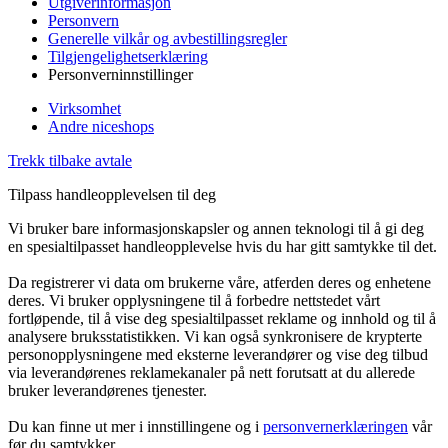
Utgiverinformasjon
Personvern
Generelle vilkår og avbestillingsregler
Tilgjengelighetserklæring
Personverninnstillinger
Virksomhet
Andre niceshops
Trekk tilbake avtale
Tilpass handleopplevelsen til deg
Vi bruker bare informasjonskapsler og annen teknologi til å gi deg
en spesialtilpasset handleopplevelse hvis du har gitt samtykke til det.
Da registrerer vi data om brukerne våre, atferden deres og enhetene
deres. Vi bruker opplysningene til å forbedre nettstedet vårt
fortløpende, til å vise deg spesialtilpasset reklame og innhold og til å
analysere bruksstatistikken. Vi kan også synkronisere de krypterte
personopplysningene med eksterne leverandører og vise deg tilbud
via leverandørenes reklamekanaler på nett forutsatt at du allerede
bruker leverandørenes tjenester.
Du kan finne ut mer i innstillingene og i
personvernerklæringen
vår
før du samtykker.