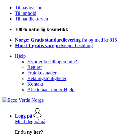
Til navigasjon
Til innhold
Til handlekurven
100% naturlig kosmetikk
Norge: Gratis standardlevering
fra og med kr 815
Minst 1 gratis vareprøve
per bestilling
Hjelp
Hvor er bestillingen min?
Returer
Fraktkostnader
Betalingsmuligheter
Kontakt
Alle temaer under Hjelp
Logg på
Meld deg på nå
Er du
ny her?