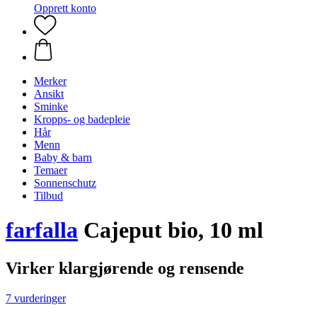
Opprett konto
Merker
Ansikt
Sminke
Kropps- og badepleie
Hår
Menn
Baby & barn
Temaer
Sonnenschutz
Tilbud
farfalla
Cajeput bio, 10 ml
Virker klargjørende og rensende
7 vurderinger