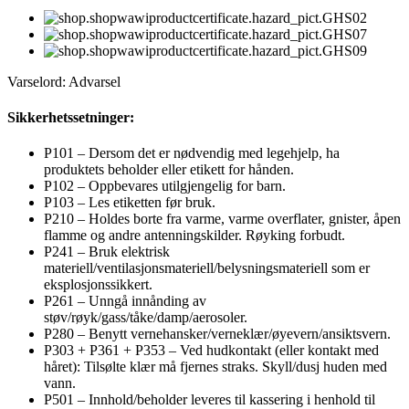
Varselord: Advarsel
Sikkerhetssetninger:
P101 – Dersom det er nødvendig med legehjelp, ha
produktets beholder eller etikett for hånden.
P102 – Oppbevares utilgjengelig for barn.
P103 – Les etiketten før bruk.
P210 – Holdes borte fra varme, varme overflater, gnister, åpen
flamme og andre antenningskilder. Røyking forbudt.
P241 – Bruk elektrisk
materiell/ventilasjonsmateriell/belysningsmateriell som er
eksplosjonssikkert.
P261 – Unngå innånding av
støv/røyk/gass/tåke/damp/aerosoler.
P280 – Benytt vernehansker/verneklær/øyevern/ansiktsvern.
P303 + P361 + P353 – Ved hudkontakt (eller kontakt med
håret): Tilsølte klær må fjernes straks. Skyll/dusj huden med
vann.
P501 – Innhold/beholder leveres til kassering i henhold til