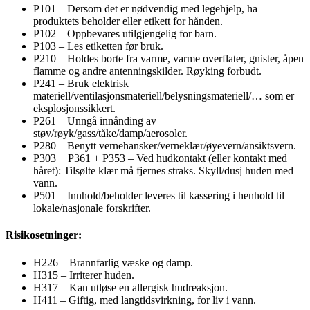
P101 – Dersom det er nødvendig med legehjelp, ha
produktets beholder eller etikett for hånden.
P102 – Oppbevares utilgjengelig for barn.
P103 – Les etiketten før bruk.
P210 – Holdes borte fra varme, varme overflater, gnister, åpen
flamme og andre antenningskilder. Røyking forbudt.
P241 – Bruk elektrisk
materiell/ventilasjonsmateriell/belysningsmateriell/… som er
eksplosjonssikkert.
P261 – Unngå innånding av
støv/røyk/gass/tåke/damp/aerosoler.
P280 – Benytt vernehansker/verneklær/øyevern/ansiktsvern.
P303 + P361 + P353 – Ved hudkontakt (eller kontakt med
håret): Tilsølte klær må fjernes straks. Skyll/dusj huden med
vann.
P501 – Innhold/beholder leveres til kassering i henhold til
lokale/nasjonale forskrifter.
Risikosetninger:
H226 – Brannfarlig væske og damp.
H315 – Irriterer huden.
H317 – Kan utløse en allergisk hudreaksjon.
H411 – Giftig, med langtidsvirkning, for liv i vann.