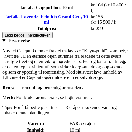
kr 104
(kr 10 400 /
farfalla Cajeput bio, 10 ml
l)
farfalla Lavendel Fein bio Grand Cru, 10
kr 155
ml
(kr 15 500 / l)
Totalpris:
kr 259
Legg begge i handlekurven
Beskrivelse
Navnet Cajeput kommer fra det malayiske "Kayu-puthi", som betyr
"hvitt tre". Den eteriske oljen utvinnes fra bladene til dette svært
hardføre treet og er en viktig ingrediens i salver og balsam. I tillegg
er det en typisk vinterduft som virker klargjørende og oppløsende,
og som er ypperlig til romrensing. Med sitt svært lave innhold av
1,8-cineol er Cajeput også mildere enn eukalyptusolje.
Bruk:
Til romduft og personlig aromapleie.
Merk:
For bruk i aromaterapi, se faglitteraturen.
Tips:
For å få bedre pust, tilsett 1-3 dråper i kokende vann og
inhaler denne blandingen.
Varenr.:
FAR-xxcajeb
Innhold:
10 ml