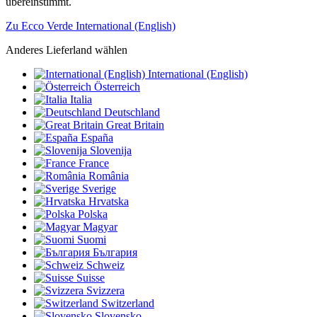
übereinstimmt.
Zu Ecco Verde International (English)
Anderes Lieferland wählen
International (English)
Österreich
Italia
Deutschland
Great Britain
España
Slovenija
France
România
Sverige
Hrvatska
Polska
Magyar
Suomi
България
Schweiz
Suisse
Svizzera
Switzerland
Slovensko