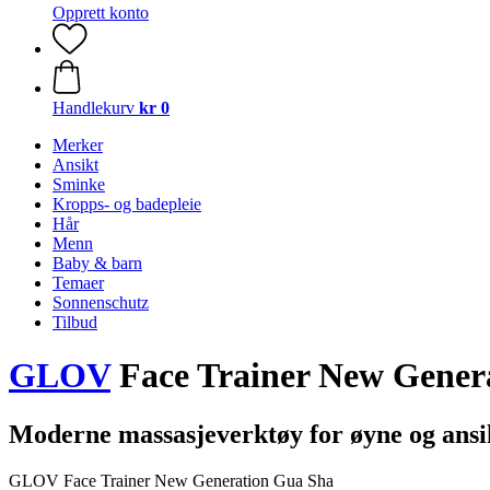
Opprett konto
Handlekurv
kr 0
Merker
Ansikt
Sminke
Kropps- og badepleie
Hår
Menn
Baby & barn
Temaer
Sonnenschutz
Tilbud
GLOV
Face Trainer New Gener
Moderne massasjeverktøy for øyne og ansi
GLOV Face Trainer New Generation Gua Sha