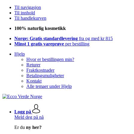
Til navigasjon
Til innhold
Til handlekurven
100% naturlig kosmetikk
Norge: Gratis standardlevering
fra og med kr 815
Minst 1 gratis vareprøve
per bestilling
Hjelp
Hvor er bestillingen min?
Returer
Fraktkostnader
Betalingsmuligheter
Kontakt
Alle temaer under Hjelp
Logg på
Meld deg på nå
Er du
ny her?