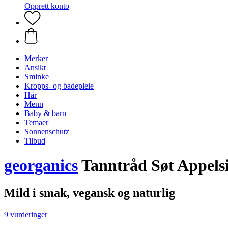
Opprett konto
Merker
Ansikt
Sminke
Kropps- og badepleie
Hår
Menn
Baby & barn
Temaer
Sonnenschutz
Tilbud
georganics
Tanntråd Søt Appels
Mild i smak, vegansk og naturlig
9 vurderinger