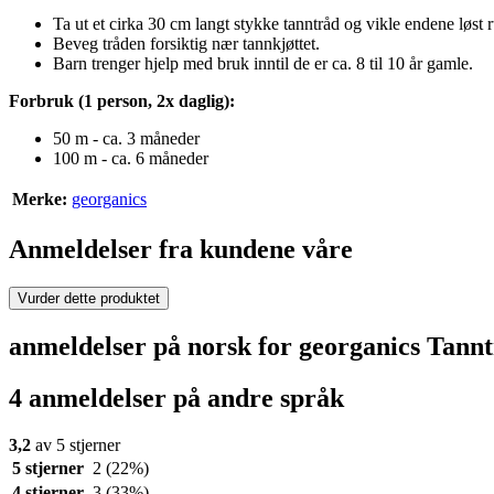
Ta ut et cirka 30 cm langt stykke tanntråd og vikle endene løst 
Beveg tråden forsiktig nær tannkjøttet.
Barn trenger hjelp med bruk inntil de er ca. 8 til 10 år gamle.
Forbruk (1 person, 2x daglig):
50 m - ca. 3 måneder
100 m - ca. 6 måneder
Merke:
georganics
Anmeldelser fra kundene våre
Vurder dette produktet
anmeldelser på norsk for georganics Tannt
4 anmeldelser på andre språk
3,2
av 5 stjerner
5 stjerner
2
(22%)
4 stjerner
3
(33%)