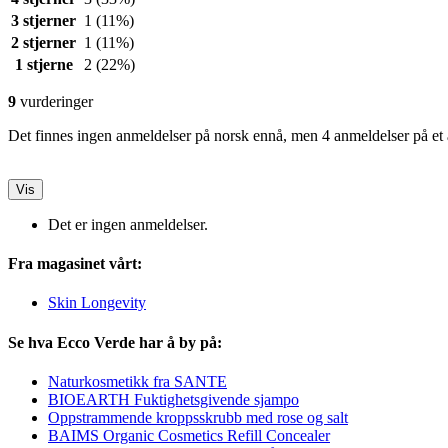
3 stjerner
1
(11%)
2 stjerner
1
(11%)
1 stjerne
2
(22%)
9
vurderinger
Det finnes ingen anmeldelser på norsk ennå, men 4 anmeldelser på et 
Vis
Det er ingen anmeldelser.
Fra magasinet vårt:
Skin Longevity
Se hva Ecco Verde har å by på:
Naturkosmetikk fra SANTE
BIOEARTH Fuktighetsgivende sjampo
Oppstrammende kroppsskrubb med rose og salt
BAIMS Organic Cosmetics Refill Concealer