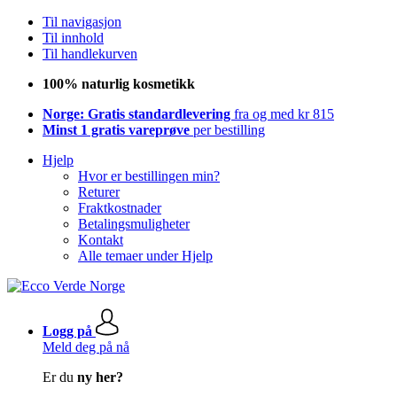
Til navigasjon
Til innhold
Til handlekurven
100% naturlig kosmetikk
Norge: Gratis standardlevering
fra og med kr 815
Minst 1 gratis vareprøve
per bestilling
Hjelp
Hvor er bestillingen min?
Returer
Fraktkostnader
Betalingsmuligheter
Kontakt
Alle temaer under Hjelp
Logg på
Meld deg på nå
Er du
ny her?