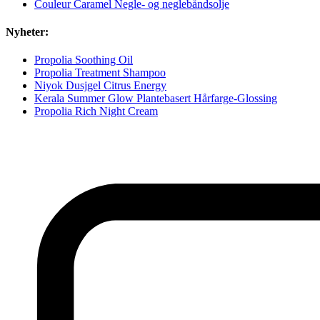
Couleur Caramel Negle- og neglebåndsolje
Nyheter:
Propolia Soothing Oil
Propolia Treatment Shampoo
Niyok Dusjgel Citrus Energy
Kerala Summer Glow Plantebasert Hårfarge-Glossing
Propolia Rich Night Cream