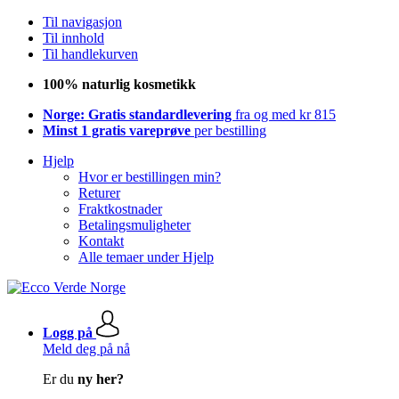
Til navigasjon
Til innhold
Til handlekurven
100% naturlig kosmetikk
Norge: Gratis standardlevering
fra og med kr 815
Minst 1 gratis vareprøve
per bestilling
Hjelp
Hvor er bestillingen min?
Returer
Fraktkostnader
Betalingsmuligheter
Kontakt
Alle temaer under Hjelp
Logg på
Meld deg på nå
Er du
ny her?