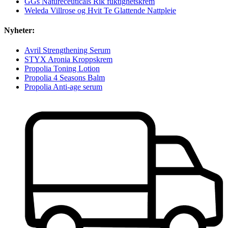
GGs Natureceuticals Rik fuktighetskrem
Weleda Villrose og Hvit Te Glattende Nattpleie
Nyheter:
Avril Strengthening Serum
STYX Aronia Kroppskrem
Propolia Toning Lotion
Propolia 4 Seasons Balm
Propolia Anti-age serum