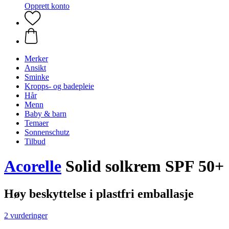
Opprett konto
Merker
Ansikt
Sminke
Kropps- og badepleie
Hår
Menn
Baby & barn
Temaer
Sonnenschutz
Tilbud
Acorelle
Solid solkrem SPF 50+
Høy beskyttelse i plastfri emballasje
2 vurderinger