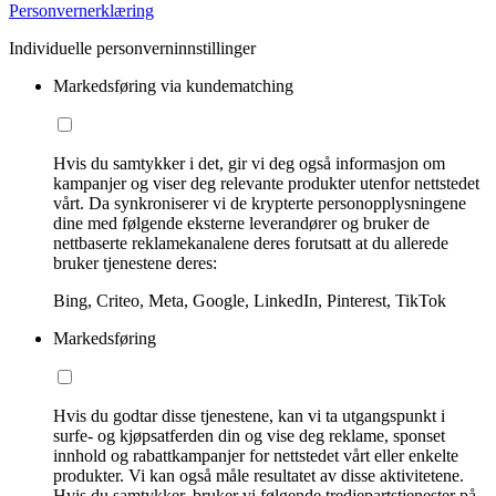
Personvernerklæring
Individuelle personverninnstillinger
Markedsføring via kundematching
Hvis du samtykker i det, gir vi deg også informasjon om
kampanjer og viser deg relevante produkter utenfor nettstedet
vårt. Da synkroniserer vi de krypterte personopplysningene
dine med følgende eksterne leverandører og bruker de
nettbaserte reklamekanalene deres forutsatt at du allerede
bruker tjenestene deres:
Bing, Criteo, Meta, Google, LinkedIn, Pinterest, TikTok
Markedsføring
Hvis du godtar disse tjenestene, kan vi ta utgangspunkt i
surfe- og kjøpsatferden din og vise deg reklame, sponset
innhold og rabattkampanjer for nettstedet vårt eller enkelte
produkter. Vi kan også måle resultatet av disse aktivitetene.
Hvis du samtykker, bruker vi følgende tredjepartstjenester på