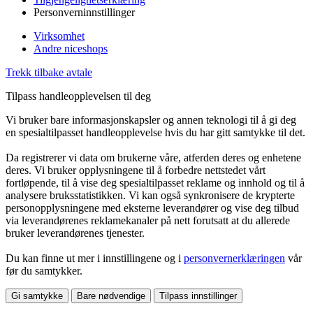
Personverninnstillinger
Virksomhet
Andre niceshops
Trekk tilbake avtale
Tilpass handleopplevelsen til deg
Vi bruker bare informasjonskapsler og annen teknologi til å gi deg
en spesialtilpasset handleopplevelse hvis du har gitt samtykke til det.
Da registrerer vi data om brukerne våre, atferden deres og enhetene
deres. Vi bruker opplysningene til å forbedre nettstedet vårt
fortløpende, til å vise deg spesialtilpasset reklame og innhold og til å
analysere bruksstatistikken. Vi kan også synkronisere de krypterte
personopplysningene med eksterne leverandører og vise deg tilbud
via leverandørenes reklamekanaler på nett forutsatt at du allerede
bruker leverandørenes tjenester.
Du kan finne ut mer i innstillingene og i
personvernerklæringen
vår
før du samtykker.
Gi samtykke
Bare nødvendige
Tilpass innstillinger