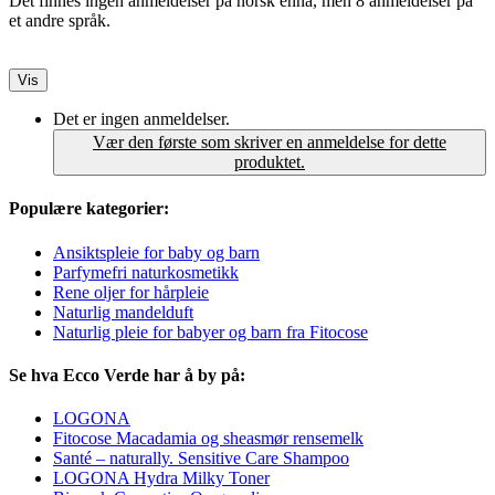
Det finnes ingen anmeldelser på norsk ennå, men 8 anmeldelser på
et andre språk.
Vis
Det er ingen anmeldelser.
Vær den første som skriver en anmeldelse for dette
produktet.
Populære kategorier:
Ansiktspleie for baby og barn
Parfymefri naturkosmetikk
Rene oljer for hårpleie
Naturlig mandelduft
Naturlig pleie for babyer og barn fra Fitocose
Se hva Ecco Verde har å by på:
LOGONA
Fitocose Macadamia og sheasmør rensemelk
Santé – naturally. Sensitive Care Shampoo
LOGONA Hydra Milky Toner