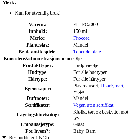
Merk:
Kun for utvendig bruk!
Varenr.:
FIT-FC2009
Innhold:
150 ml
Merke:
Fitocose
Planteslag:
Mandel
Bruk ansiktspleie:
Tonende pleie
Konsistens/administrasjonsform:
Olje
Produkttyper:
Hudpleieoljer
Hudtype:
For alle hudtyper
Hårtype:
For alle hårtyper
Plastredu­sert,
Uparfymert
,
Egenskaper:
Vegan
Duftnoter:
Mandel
Sertifikater:
Vegan uten sertifikat
Kjølig, tørt og beskyttet mot
Lagringshinvisning:
lys.
Emballasjetype:
Glass
For hvem?:
Baby, Barn
Bestanddeler (INCI)