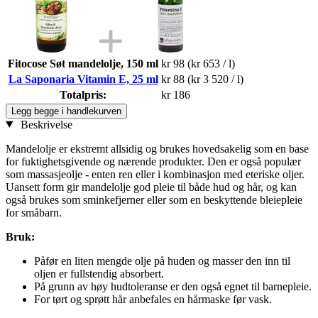
Fitocose Søt mandelolje, 150 ml
kr 98
(kr 653 / l)
La Saponaria Vitamin E, 25 ml
kr 88
(kr 3 520 / l)
Totalpris:
kr 186
Legg begge i handlekurven
Beskrivelse
Mandelolje er ekstremt allsidig og brukes hovedsakelig som en base
for fuktighetsgivende og nærende produkter. Den er også populær
som massasjeolje - enten ren eller i kombinasjon med eteriske oljer.
Uansett form gir mandelolje god pleie til både hud og hår, og kan
også brukes som sminkefjerner eller som en beskyttende bleiepleie
for småbarn.
Bruk:
Påfør en liten mengde olje på huden og masser den inn til
oljen er fullstendig absorbert.
På grunn av høy hudtoleranse er den også egnet til barnepleie.
For tørt og sprøtt hår anbefales en hårmaske før vask.