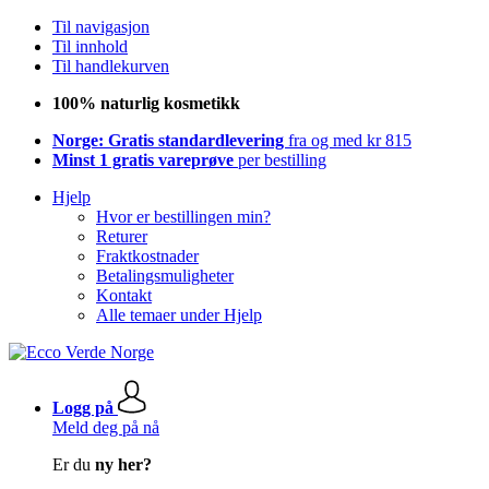
Til navigasjon
Til innhold
Til handlekurven
100% naturlig kosmetikk
Norge: Gratis standardlevering
fra og med kr 815
Minst 1 gratis vareprøve
per bestilling
Hjelp
Hvor er bestillingen min?
Returer
Fraktkostnader
Betalingsmuligheter
Kontakt
Alle temaer under Hjelp
Logg på
Meld deg på nå
Er du
ny her?