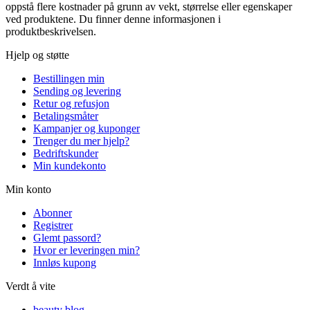
oppstå flere kostnader på grunn av vekt, størrelse eller egenskaper
ved produktene. Du finner denne informasjonen i
produktbeskrivelsen.
Hjelp og støtte
Bestillingen min
Sending og levering
Retur og refusjon
Betalingsmåter
Kampanjer og kuponger
Trenger du mer hjelp?
Bedriftskunder
Min kundekonto
Min konto
Abonner
Registrer
Glemt passord?
Hvor er leveringen min?
Innløs kupong
Verdt å vite
beauty blog