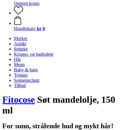
Opprett konto
Handlekurv
kr 0
Merker
Ansikt
Sminke
Kropps- og badepleie
Hår
Menn
Baby & barn
Temaer
Sonnenschutz
Tilbud
Fitocose
Søt mandelolje, 150
ml
For sunn, strålende hud og mykt hår!