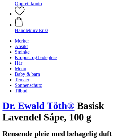
Opprett konto
Handlekurv
kr 0
Merker
Ansikt
Sminke
Kropps- og badepleie
Hår
Menn
Baby & barn
Temaer
Sonnenschutz
Tilbud
Dr. Ewald Töth®
Basisk
Lavendel Såpe, 100 g
Rensende pleie med behagelig duft