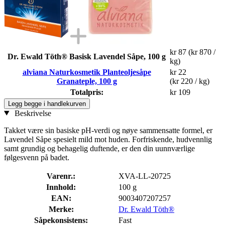
kr 87
(kr 870 /
Dr. Ewald Töth® Basisk Lavendel Såpe, 100 g
kg)
alviana Naturkosmetik Planteoljesåpe
kr 22
Granateple, 100 g
(kr 220 / kg)
Totalpris:
kr 109
Legg begge i handlekurven
Beskrivelse
Takket være sin basiske pH-verdi og nøye sammensatte formel, er
Lavendel Såpe spesielt mild mot huden. Forfriskende, hudvennlig
samt grundig og behagelig duftende, er den din uunnværlige
følgesvenn på badet.
Varenr.:
XVA-LL-20725
Innhold:
100 g
EAN:
9003407207257
Merke:
Dr. Ewald Töth®
Såpekonsistens:
Fast