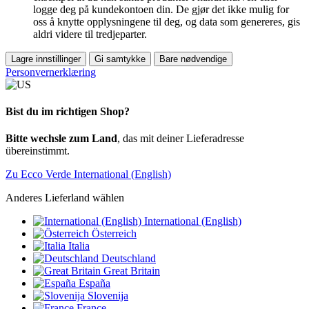
logge deg på kundekontoen din. De gjør det ikke mulig for
oss å knytte opplysningene til deg, og data som genereres, gis
aldri videre til tredjeparter.
Lagre innstillinger
Gi samtykke
Bare nødvendige
Personvernerklæring
Bist du im richtigen Shop?
Bitte wechsle zum Land
, das mit deiner Lieferadresse
übereinstimmt.
Zu Ecco Verde International (English)
Anderes Lieferland wählen
International (English)
Österreich
Italia
Deutschland
Great Britain
España
Slovenija
France