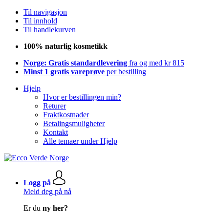
Til navigasjon
Til innhold
Til handlekurven
100% naturlig kosmetikk
Norge: Gratis standardlevering
fra og med kr 815
Minst 1 gratis vareprøve
per bestilling
Hjelp
Hvor er bestillingen min?
Returer
Fraktkostnader
Betalingsmuligheter
Kontakt
Alle temaer under Hjelp
Logg på
Meld deg på nå
Er du
ny her?