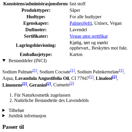
Konsistens/administrasjonsform:
fast stoff
Produkttyper:
Såper
Hudtype:
For alle hudtyper
Egenskaper:
Palmeoljefri
, Unisex, Vegan
Duftnoter:
Lavendel
Sertifikater:
Vegan uten sertifikat
Kjølig, tørt og mørkt
Lagringshinvisning:
oppbevart., Beskyttes mot fukt.
Emballasjetype:
Karton
Bestanddeler (INCI)
[1]
[1]
[1]
Sodium Palmate
, Sodium Cocoate
, Sodium Palmkernelate
,
[1]
[2]
Aqua,
Lavandula Angustifolia Oil
, CI 77947
,
Linalool
,
[2]
[2]
[2]
Limonene
,
Geraniol
, Cumarin
Für Naturkosmetik zugelassen
Natürliche Bestandteile des Lavendelöls
Tilbehør
Juridisk informasjon
Passer til