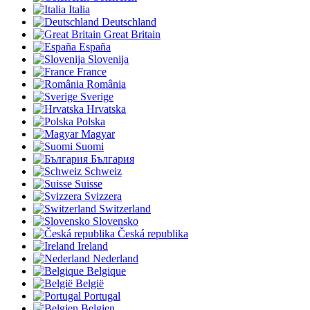
Italia
Deutschland
Great Britain
España
Slovenija
France
România
Sverige
Hrvatska
Polska
Magyar
Suomi
България
Schweiz
Suisse
Svizzera
Switzerland
Slovensko
Česká republika
Ireland
Nederland
Belgique
België
Portugal
Belgien