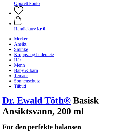
Opprett konto
Handlekurv
kr 0
Merker
Ansikt
Sminke
Kropps- og badepleie
Hår
Menn
Baby & barn
Temaer
Sonnenschutz
Tilbud
Dr. Ewald Töth®
Basisk
Ansiktsvann, 200 ml
For den perfekte balansen