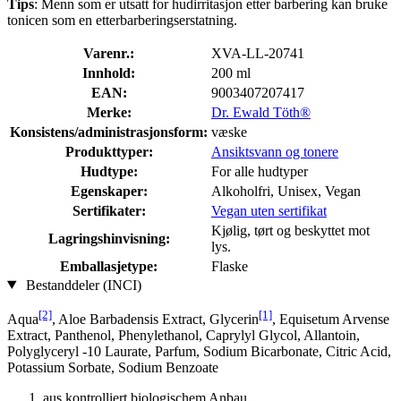
Tips
: Menn som er utsatt for hudirritasjon etter barbering kan bruke
tonicen som en etterbarberingserstatning.
Varenr.:
XVA-LL-20741
Innhold:
200 ml
EAN:
9003407207417
Merke:
Dr. Ewald Töth®
Konsistens/administrasjonsform:
væske
Produkttyper:
Ansiktsvann og tonere
Hudtype:
For alle hudtyper
Egenskaper:
Alkoholfri, Unisex, Vegan
Sertifikater:
Vegan uten sertifikat
Kjølig, tørt og beskyttet mot
Lagringshinvisning:
lys.
Emballasjetype:
Flaske
Bestanddeler (INCI)
[2]
[1]
Aqua
, Aloe Barbadensis Extract, Glycerin
, Equisetum Arvense
Extract, Panthenol, Phenylethanol, Caprylyl Glycol, Allantoin,
Polyglyceryl -10 Laurate, Parfum, Sodium Bicarbonate, Citric Acid,
Potassium Sorbate, Sodium Benzoate
aus kontrolliert biologischem Anbau