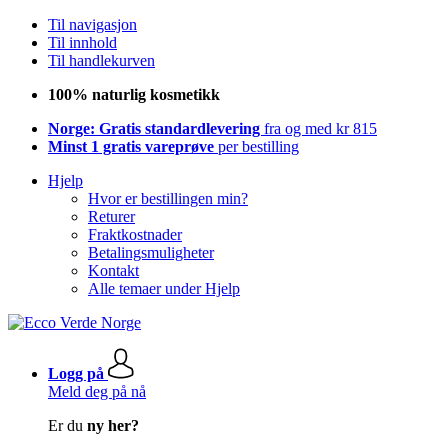
Til navigasjon
Til innhold
Til handlekurven
100% naturlig kosmetikk
Norge: Gratis standardlevering
fra og med kr 815
Minst 1 gratis vareprøve
per bestilling
Hjelp
Hvor er bestillingen min?
Returer
Fraktkostnader
Betalingsmuligheter
Kontakt
Alle temaer under Hjelp
Logg på
Meld deg på nå
Er du
ny her?