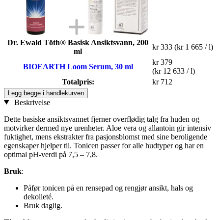
Dr. Ewald Töth® Basisk Ansiktsvann, 200
kr 333
(kr 1 665 / l)
ml
kr 379
BIOEARTH Loom Serum, 30 ml
(kr 12 633 / l)
Totalpris:
kr 712
Legg begge i handlekurven
Beskrivelse
Dette basiske ansiktsvannet fjerner overflødig talg fra huden og
motvirker dermed nye urenheter. Aloe vera og allantoin gir intensiv
fuktighet, mens ekstrakter fra pasjonsblomst med sine beroligende
egenskaper hjelper til. Tonicen passer for alle hudtyper og har en
optimal pH-verdi på 7,5 – 7,8.
Bruk
:
Påfør tonicen på en rensepad og rengjør ansikt, hals og
dekolleté.
Bruk daglig.