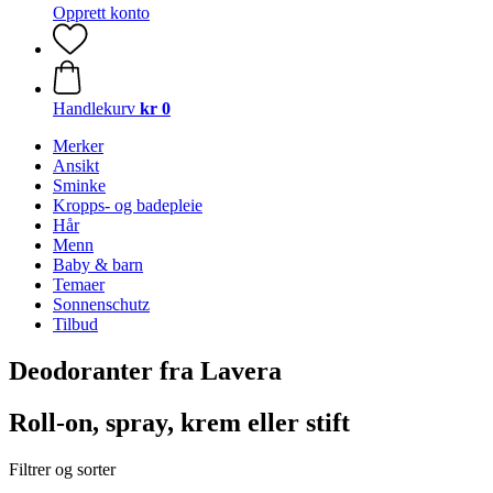
Opprett konto
Handlekurv
kr 0
Merker
Ansikt
Sminke
Kropps- og badepleie
Hår
Menn
Baby & barn
Temaer
Sonnenschutz
Tilbud
Deodoranter fra Lavera
Roll-on, spray, krem eller stift
Filtrer og sorter