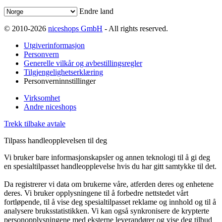
Endre land
© 2010-2026
niceshops GmbH
- All rights reserved.
Utgiverinformasjon
Personvern
Generelle vilkår og avbestillingsregler
Tilgjengelighetserklæring
Personverninnstillinger
Virksomhet
Andre niceshops
Trekk tilbake avtale
Tilpass handleopplevelsen til deg
Vi bruker bare informasjonskapsler og annen teknologi til å gi deg
en spesialtilpasset handleopplevelse hvis du har gitt samtykke til det.
Da registrerer vi data om brukerne våre, atferden deres og enhetene
deres. Vi bruker opplysningene til å forbedre nettstedet vårt
fortløpende, til å vise deg spesialtilpasset reklame og innhold og til å
analysere bruksstatistikken. Vi kan også synkronisere de krypterte
personopplysningene med eksterne leverandører og vise deg tilbud