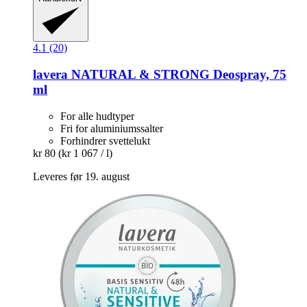
4.1 (20)
lavera
NATURAL & STRONG Deospray, 75
ml
For alle hudtyper
Fri for aluminiumssalter
Forhindrer svettelukt
kr 80
(kr 1 067 / l)
Leveres før 19. august