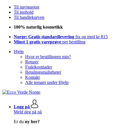
Til navigasjon
Til innhold
Til handlekurven
100% naturlig kosmetikk
Norge: Gratis standardlevering
fra og med kr 815
Minst 1 gratis vareprøve
per bestilling
Hjelp
Hvor er bestillingen min?
Returer
Fraktkostnader
Betalingsmuligheter
Kontakt
Alle temaer under Hjelp
Logg på
Meld deg på nå
Er du
ny her?