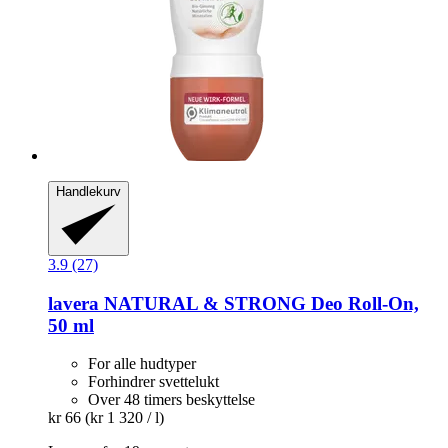
Handlekurv
3.9 (27)
lavera
NATURAL & STRONG Deo Roll-​On,
50 ml
For alle hudtyper
Forhindrer svettelukt
Over 48 timers beskyttelse
kr 66
(kr 1 320 / l)