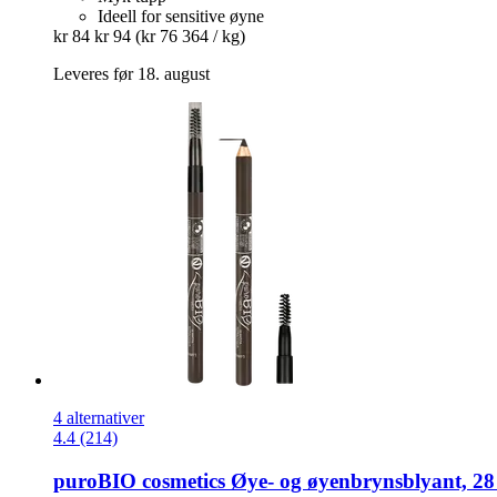
Ideell for sensitive øyne
kr 84
kr 94
(kr 76 364 / kg)
Leveres før 18. august
4 alternativer
4.4 (214)
puroBIO cosmetics
Øye-​ og øyenbrynsblyant, 28