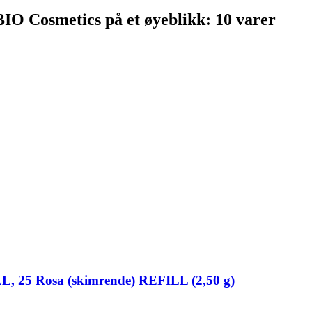
IO Cosmetics på et øyeblikk: 10 varer
 25 Rosa (skimrende) REFILL (2,50 g)