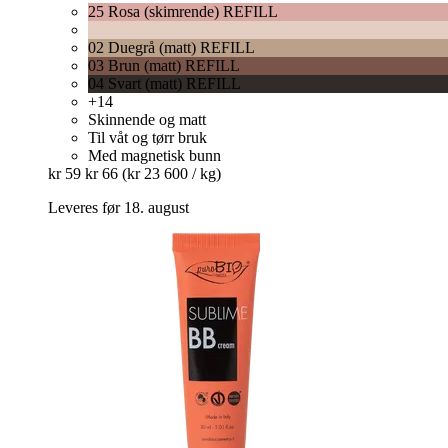
25 Rosa (skimrende) REFILL
02 Duegrå (matt) REFILL
03 Brun (matt) REFILL
04 Svart (matt) REFILL
+14
Skinnende og matt
Til våt og tørr bruk
Med magnetisk bunn
kr 59
kr 66
(kr 23 600 / kg)
Leveres før 18. august