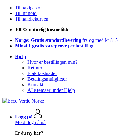
Til navigasjon
Til innhold
Til handlekurven
100% naturlig kosmetikk
Norge: Gratis standardlevering
fra og med kr 815
Minst 1 gratis vareprøve
per bestilling
Hjelp
Hvor er bestillingen min?
Returer
Fraktkostnader
Betalingsmuligheter
Kontakt
Alle temaer under Hjelp
Logg på
Meld deg på nå
Er du
ny her?