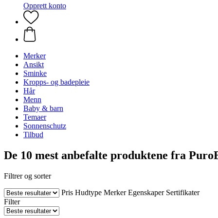
Opprett konto
Merker
Ansikt
Sminke
Kropps- og badepleie
Hår
Menn
Baby & barn
Temaer
Sonnenschutz
Tilbud
De 10 mest anbefalte produktene fra Puro
Filtrer og sorter
Pris
Hudtype
Merker
Egenskaper
Sertifikater
Filter