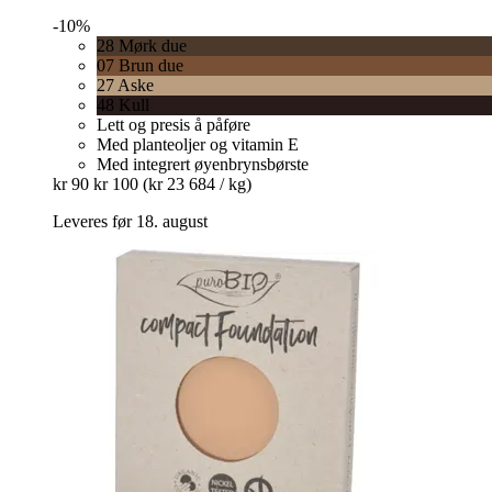
-10%
28 Mørk due
07 Brun due
27 Aske
48 Kull
Lett og presis å påføre
Med planteoljer og vitamin E
Med integrert øyenbrynsbørste
kr 90
kr 100
(kr 23 684 / kg)
Leveres før 18. august