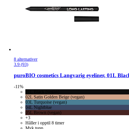
8 alternativer
3.9 (93)
puroBIO cosmetics
Langvarig eyeliner, 01L Black
-11%
01L Black (vegan)
02L Satin Golden Beige (vegan)
03L Turquoise (vegan)
04L Nightblue
05L Brown (vegan)
+3
Håller i opptil 8 timer
Myk tupp