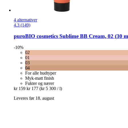
4 alternativer
4.3 (149)
puroBIO cosmetics
Sublime BB Cream, 02 (30 m
-10%
02
01
03
04
For alle hudtyper
Myk-matt finish
Fukter og nærer
kr 159
kr 177
(kr 5 300 / l)
Leveres før 18. august