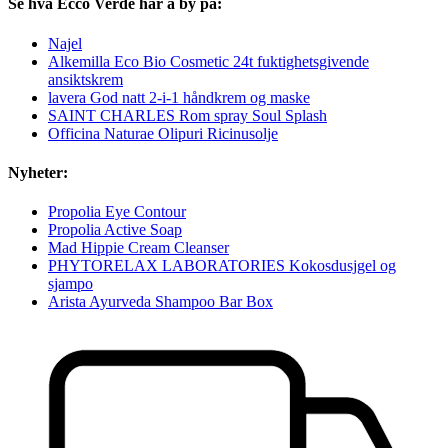
Se hva Ecco Verde har å by på:
Najel
Alkemilla Eco Bio Cosmetic 24t fuktighetsgivende
ansiktskrem
lavera God natt 2-i-1 håndkrem og maske
SAINT CHARLES Rom spray Soul Splash
Officina Naturae Olipuri Ricinusolje
Nyheter:
Propolia Eye Contour
Propolia Active Soap
Mad Hippie Cream Cleanser
PHYTORELAX LABORATORIES Kokosdusjgel og
sjampo
Arista Ayurveda Shampoo Bar Box