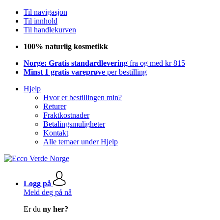
Til navigasjon
Til innhold
Til handlekurven
100% naturlig kosmetikk
Norge: Gratis standardlevering
fra og med kr 815
Minst 1 gratis vareprøve
per bestilling
Hjelp
Hvor er bestillingen min?
Returer
Fraktkostnader
Betalingsmuligheter
Kontakt
Alle temaer under Hjelp
Logg på
Meld deg på nå
Er du
ny her?