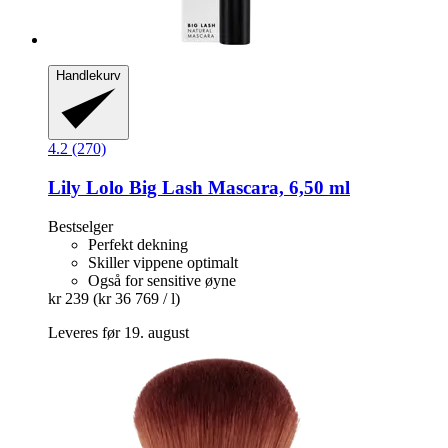
Handlekurv
4.2 (270)
Lily Lolo
Big Lash Mascara, 6,50 ml
Bestselger
Perfekt dekning
Skiller vippene optimalt
Også for sensitive øyne
kr 239
(kr 36 769 / l)
Leveres før 19. august