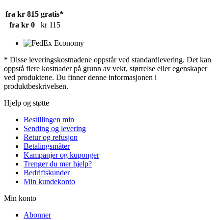
fra kr 815
gratis*
fra kr 0
kr 115
* Disse leveringskostnadene oppstår ved standardlevering. Det kan
oppstå flere kostnader på grunn av vekt, størrelse eller egenskaper
ved produktene. Du finner denne informasjonen i
produktbeskrivelsen.
Hjelp og støtte
Bestillingen min
Sending og levering
Retur og refusjon
Betalingsmåter
Kampanjer og kuponger
Trenger du mer hjelp?
Bedriftskunder
Min kundekonto
Min konto
Abonner