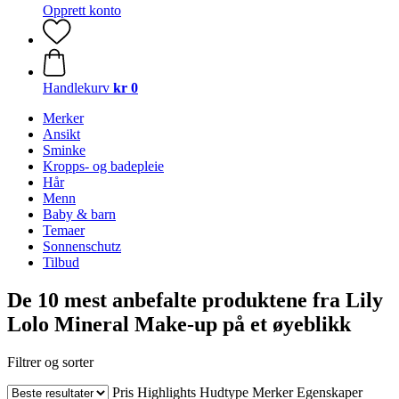
Opprett konto
Handlekurv
kr 0
Merker
Ansikt
Sminke
Kropps- og badepleie
Hår
Menn
Baby & barn
Temaer
Sonnenschutz
Tilbud
De 10 mest anbefalte produktene fra Lily
Lolo Mineral Make-up på et øyeblikk
Filtrer og sorter
Pris
Highlights
Hudtype
Merker
Egenskaper