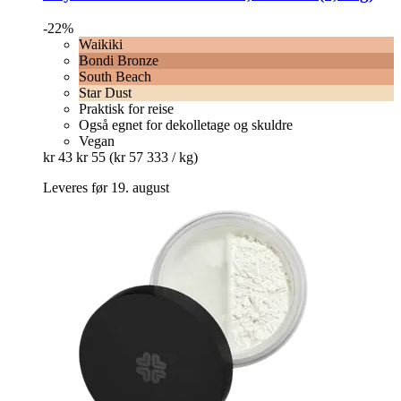
-22%
Waikiki
Bondi Bronze
South Beach
Star Dust
Praktisk for reise
Også egnet for dekolletage og skuldre
Vegan
kr 43
kr 55
(kr 57 333 / kg)
Leveres før 19. august