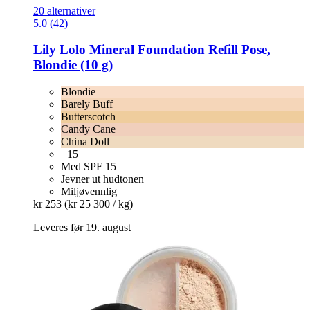
20 alternativer
5.0 (42)
Lily Lolo
Mineral Foundation Refill Pose,
Blondie (10 g)
Blondie
Barely Buff
Butterscotch
Candy Cane
China Doll
+15
Med SPF 15
Jevner ut hudtonen
Miljøvennlig
kr 253
(kr 25 300 / kg)
Leveres før 19. august