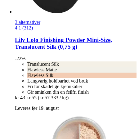
3 alternativer
4.1 (312)
Lily Lolo
Finishing Powder Mini-​Size,
Translucent Silk (0,75 g)
-22%
Translucent Silk
Flawless Matte
Flawless Silk
Langvarig holdbarhet ved bruk
Fri for skadelige kjemikalier
Gir sminken din en feilfri finish
kr 43
kr 55
(kr 57 333 / kg)
Leveres før 19. august