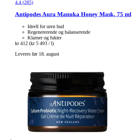
4.4 (285)
Antipodes
Aura Manuka Honey Mask, 75 ml
Ideell for uren hud
Regenererende og balanserende
Klarner og fukter
kr 412
(kr 5 493 / l)
Leveres før 18. august