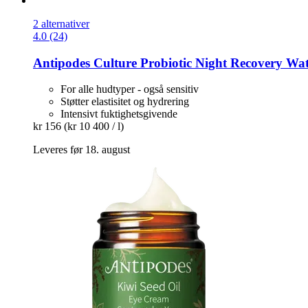
2 alternativer
4.0 (24)
Antipodes
Culture Probiotic Night Recovery Wa
For alle hudtyper - også sensitiv
Støtter elastisitet og hydrering
Intensivt fuktighetsgivende
kr 156
(kr 10 400 / l)
Leveres før 18. august