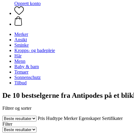
Opprett konto
Merker
Ansikt
Sminke
Kropps- og badepleie
Hår
Menn
Baby & barn
Temaer
Sonnenschutz
Tilbud
De 10 bestselgerne fra Antipodes på et blik
Filtrer og sorter
Pris
Hudtype
Merker
Egenskaper
Sertifikater
Filter