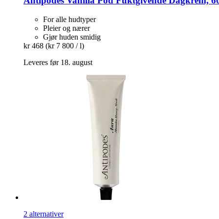
Antipodes
Vanilla Pod Fuktgivende Dagkrem, 6
For alle hudtyper
Pleier og nærer
Gjør huden smidig
kr 468
(kr 7 800 / l)
Leveres før 18. august
2 alternativer