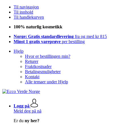
Til navigasjon
Til innhold
Til handlekurven
100% naturlig kosmetikk
Norge: Gratis standardlevering
fra og med kr 815
Minst 1 gratis vareprøve
per bestilling
Hjelp
Hvor er bestillingen min?
Returer
Fraktkostnader
Betalingsmuligheter
Kontakt
Alle temaer under Hjelp
Logg på
Meld deg på nå
Er du
ny her?