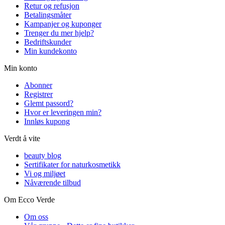
Retur og refusjon
Betalingsmåter
Kampanjer og kuponger
Trenger du mer hjelp?
Bedriftskunder
Min kundekonto
Min konto
Abonner
Registrer
Glemt passord?
Hvor er leveringen min?
Innløs kupong
Verdt å vite
beauty blog
Sertifikater for naturkosmetikk
Vi og miljøet
Nåværende tilbud
Om Ecco Verde
Om oss