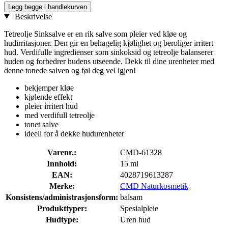
Legg begge i handlekurven
Beskrivelse
Tetreolje Sinksalve er en rik salve som pleier ved kløe og
hudirritasjoner. Den gir en behagelig kjølighet og beroliger irritert
hud. Verdifulle ingredienser som sinkoksid og tetreolje balanserer
huden og forbedrer hudens utseende. Dekk til dine urenheter med
denne tonede salven og føl deg vel igjen!
bekjemper kløe
kjølende effekt
pleier irritert hud
med verdifull tetreolje
tonet salve
ideell for å dekke hudurenheter
Varenr.:
CMD-61328
Innhold:
15 ml
EAN:
4028719613287
Merke:
CMD Naturkosmetik
Konsistens/administrasjonsform:
balsam
Produkttyper:
Spesialpleie
Hudtype:
Uren hud