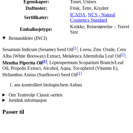
Egenskaper:
Tonet, Unisex
Duftnoter:
Frisk, Tetre, Krydret
ICADA
,
NCS - Natural
Sertifikater:
Cosmetics Standard
Krukke, Reisestørrelse – Travel
Emballasjetype:
Size
Bestanddeler (INCI)
[1]
Sesamum Indicum (Sesame) Seed Oil
, Loess, Zinc Oxide, Cera
[1]
Alba (White Beeswax) Extract, Melaleuca Alternifolia Leaf Oil
,
[1]
Mentha Piperita Oil
, Leptospermum Scoparium Branch/Leaf
Oil, Propolis Extract, Alcohol, Aqua, Tocopherol (Vitamin E),
[1]
Helianthus Annus (Sunflower) Seed Oil
aus kontrolliert biologischem Anbau
Om Teatreolje Classic-serien
Juridisk informasjon
Passer til