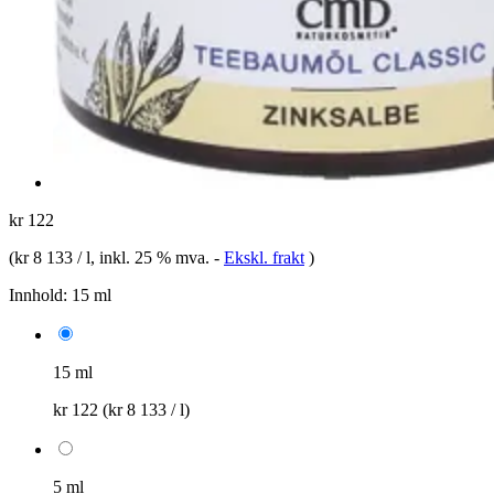
kr 122
(
kr 8 133 / l
, inkl. 25 % mva.
-
Ekskl. frakt
)
Innhold:
15 ml
15 ml
kr 122
(kr 8 133 / l)
5 ml