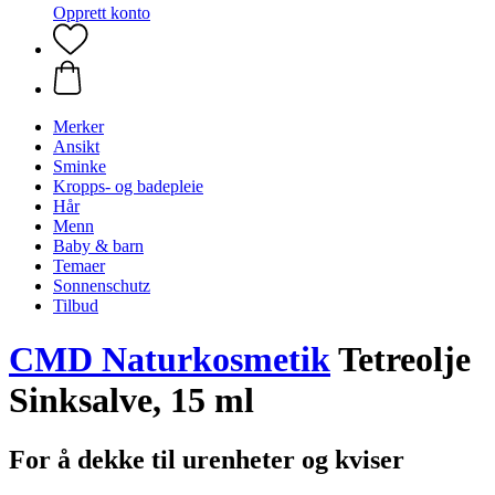
Opprett konto
Merker
Ansikt
Sminke
Kropps- og badepleie
Hår
Menn
Baby & barn
Temaer
Sonnenschutz
Tilbud
CMD Naturkosmetik
Tetreolje
Sinksalve, 15 ml
For å dekke til urenheter og kviser