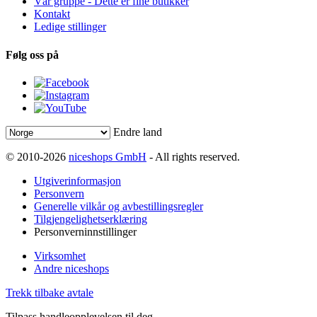
Vår gruppe - Dette er fine butikker
Kontakt
Ledige stillinger
Følg oss på
Endre land
© 2010-2026
niceshops GmbH
- All rights reserved.
Utgiverinformasjon
Personvern
Generelle vilkår og avbestillingsregler
Tilgjengelighetserklæring
Personverninnstillinger
Virksomhet
Andre niceshops
Trekk tilbake avtale
Tilpass handleopplevelsen til deg