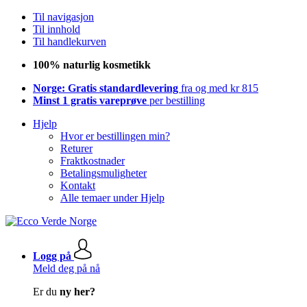
Til navigasjon
Til innhold
Til handlekurven
100% naturlig kosmetikk
Norge: Gratis standardlevering
fra og med kr 815
Minst 1 gratis vareprøve
per bestilling
Hjelp
Hvor er bestillingen min?
Returer
Fraktkostnader
Betalingsmuligheter
Kontakt
Alle temaer under Hjelp
Logg på
Meld deg på nå
Er du
ny her?