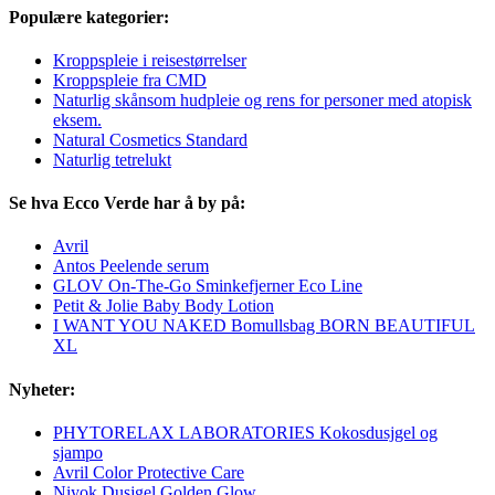
Populære kategorier:
Kroppspleie i reisestørrelser
Kroppspleie fra CMD
Naturlig skånsom hudpleie og rens for personer med atopisk
eksem.
Natural Cosmetics Standard
Naturlig tetrelukt
Se hva Ecco Verde har å by på:
Avril
Antos Peelende serum
GLOV On-The-Go Sminkefjerner Eco Line
Petit & Jolie Baby Body Lotion
I WANT YOU NAKED Bomullsbag BORN BEAUTIFUL
XL
Nyheter:
PHYTORELAX LABORATORIES Kokosdusjgel og
sjampo
Avril Color Protective Care
Niyok Dusjgel Golden Glow