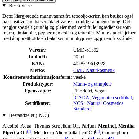
Beskrivelse
Dette klargjørende munnvannet fra tetreolje-serien kan brukes også
på sensitive tannhalser takket være sin milde sammensetning. Det
rengjør spesielt grundig og pleier med verdifulle ingredienser som
myrra, timianolje, peppermynteolje og tetreolje. Munnvannet hjelper
med å opprettholde en balansert munnhygiene og gir en frisk ånde.
Varenr.:
CMD-61392
Innhold:
50 ml
EAN:
4028719613928
Merke:
CMD Naturkosmetik
Konsistens/administrasjonsform:
væske
Produkttyper:
Munn- og tannpleie
Egenskaper:
Fluoridfri, Vegan
ICADA
,
Vegan uten sertifikat
,
Sertifikater:
NCS - Natural Cosmetics
Standard
Bestanddeler (INCI)
Alcohol, Aqua, Thymus Serpyllum Oil, Parfum,
Menthol
,
Mentha
[1]
[1]
Piperita Oil
, Melaleuca Alternifolia Leaf Oil
, Commiphora
[2]
[2]
[2]