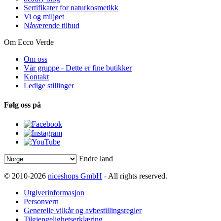
Sertifikater for naturkosmetikk
Vi og miljøet
Nåværende tilbud
Om Ecco Verde
Om oss
Vår gruppe - Dette er fine butikker
Kontakt
Ledige stillinger
Følg oss på
Endre land
© 2010-2026
niceshops GmbH
- All rights reserved.
Utgiverinformasjon
Personvern
Generelle vilkår og avbestillingsregler
Tilgjengelighetserklæring