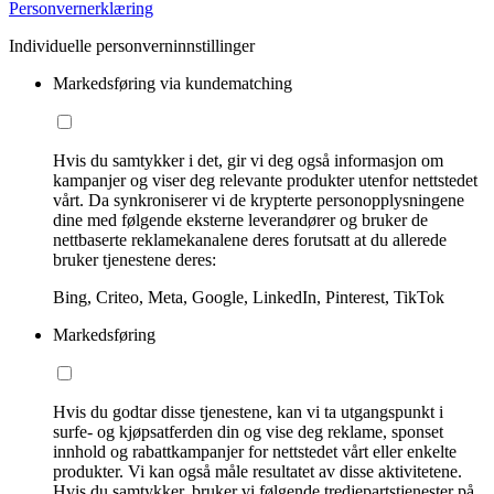
Personvernerklæring
Individuelle personverninnstillinger
Markedsføring via kundematching
Hvis du samtykker i det, gir vi deg også informasjon om
kampanjer og viser deg relevante produkter utenfor nettstedet
vårt. Da synkroniserer vi de krypterte personopplysningene
dine med følgende eksterne leverandører og bruker de
nettbaserte reklamekanalene deres forutsatt at du allerede
bruker tjenestene deres:
Bing, Criteo, Meta, Google, LinkedIn, Pinterest, TikTok
Markedsføring
Hvis du godtar disse tjenestene, kan vi ta utgangspunkt i
surfe- og kjøpsatferden din og vise deg reklame, sponset
innhold og rabattkampanjer for nettstedet vårt eller enkelte
produkter. Vi kan også måle resultatet av disse aktivitetene.
Hvis du samtykker, bruker vi følgende tredjepartstjenester på