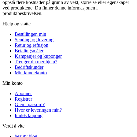
oppstå flere kostnader på grunn av vekt, størrelse eller egenskaper
ved produktene. Du finner denne informasjonen i
produktbeskrivelsen.
Hjelp og støtte
Bestillingen min
Sending og levering
Retur og refusjon
Betalingsmåter
Kampanjer og kuponger
Trenger du mer hjelp?
Bedriftskunder
Min kundekonto
Min konto
Abonner
Registrer
Glemt passord?
Hvor er leveringen min?
Innløs kupong
Verdt å vite
beauty blog