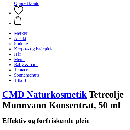
Opprett konto
Merker
Ansikt
Sminke
Kropps- og badepleie
Hår
Menn
Baby & barn
Temaer
Sonnenschutz
Tilbud
CMD Naturkosmetik
Tetreolje
Munnvann Konsentrat, 50 ml
Effektiv og forfriskende pleie