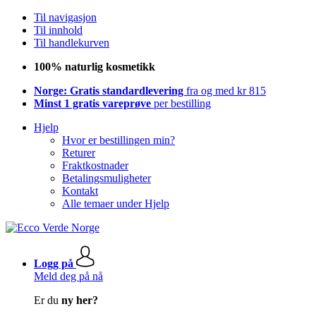
Til navigasjon
Til innhold
Til handlekurven
100% naturlig kosmetikk
Norge: Gratis standardlevering
fra og med kr 815
Minst 1 gratis vareprøve
per bestilling
Hjelp
Hvor er bestillingen min?
Returer
Fraktkostnader
Betalingsmuligheter
Kontakt
Alle temaer under Hjelp
Logg på
Meld deg på nå
Er du
ny her?