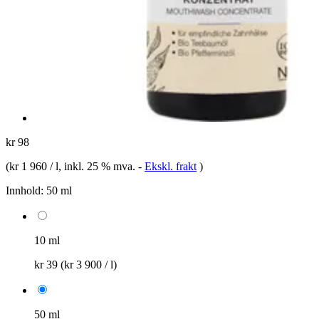
kr 98
(
kr 1 960 / l
, inkl. 25 % mva.
-
Ekskl. frakt
)
Innhold:
50 ml
10 ml
kr 39
(kr 3 900 / l)
50 ml