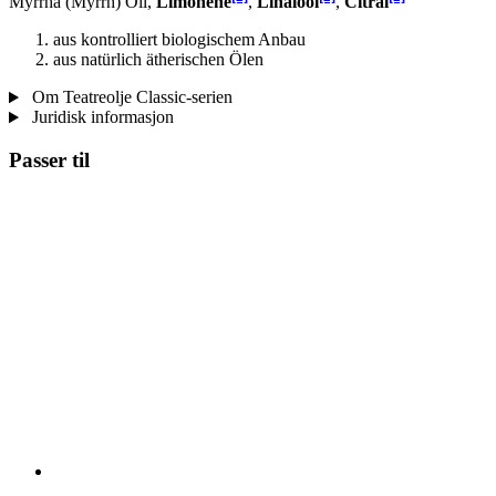
Myrrha (Myrrh) Oil,
Limonene
,
Linalool
,
Citral
aus kontrolliert biologischem Anbau
aus natürlich ätherischen Ölen
Om Teatreolje Classic-serien
Juridisk informasjon
Passer til