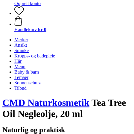
Opprett konto
Handlekurv
kr 0
Merker
Ansikt
Sminke
Kropps- og badepleie
Hår
Menn
Baby & barn
Temaer
Sonnenschutz
Tilbud
CMD Naturkosmetik
Tea Tree
Oil Negleolje, 20 ml
Naturlig og praktisk