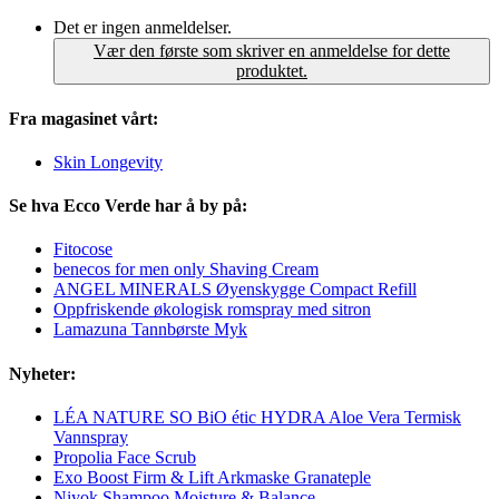
Det er ingen anmeldelser.
Vær den første som skriver en anmeldelse for dette
produktet.
Fra magasinet vårt:
Skin Longevity
Se hva Ecco Verde har å by på:
Fitocose
benecos for men only Shaving Cream
ANGEL MINERALS Øyenskygge Compact Refill
Oppfriskende økologisk romspray med sitron
Lamazuna Tannbørste Myk
Nyheter:
LÉA NATURE SO BiO étic HYDRA Aloe Vera Termisk
Vannspray
Propolia Face Scrub
Exo Boost Firm & Lift Arkmaske Granateple
Niyok Shampoo Moisture & Balance