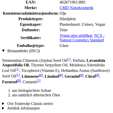
EAN:
4028719613881
Merke:
CMD Naturkosmetik
Konsistens/administrasjonsform:
Olje
Produkttyper:
Håndpleie
Egenskaper:
Plastredu­sert, Unisex, Vegan
Duftnoter:
Tetre
Vegan uten sertifikat
,
NCS -
Sertifikater:
Natural Cosmetics Standard
Emballasjetype:
Glass
Bestanddeler (INCI)
[1]
Simmondsia Chinensis (Jojoba) Seed Oil
, Parfum,
Lavandula
Angustifolia Oil
, Thymus Serpyllum Oil, Melaleuca Alternifolia
[1]
Leaf Oil
, Tocopherol (Vitamin E), Helianthus Annus (Sunflower)
[1]
[2]
[2]
[2]
[2]
Seed Oil
,
Limonene
,
Linalool
,
Geraniol
,
Citral
,
[2]
[2]
Farnesol
, Cumarin
aus biologischem Anbau
aus natürlich ätherischen Ölen
Om Teatreolje Classic-serien
Juridisk informasjon