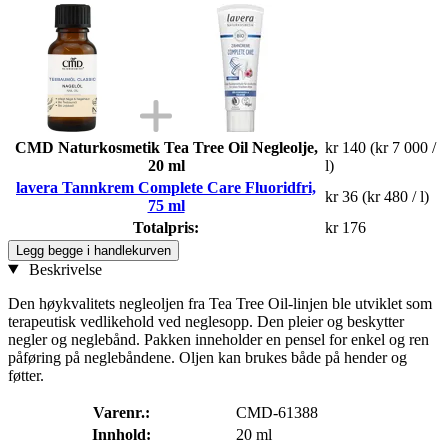
CMD Naturkosmetik Tea Tree Oil Negleolje,
kr 140
(kr 7 000 /
20 ml
l)
lavera Tannkrem Complete Care Fluoridfri,
kr 36
(kr 480 / l)
75 ml
Totalpris:
kr 176
Legg begge i handlekurven
Beskrivelse
Den høykvalitets negleoljen fra Tea Tree Oil-linjen ble utviklet som
terapeutisk vedlikehold ved neglesopp. Den pleier og beskytter
negler og neglebånd. Pakken inneholder en pensel for enkel og ren
påføring på neglebåndene. Oljen kan brukes både på hender og
føtter.
Varenr.:
CMD-61388
Innhold:
20 ml