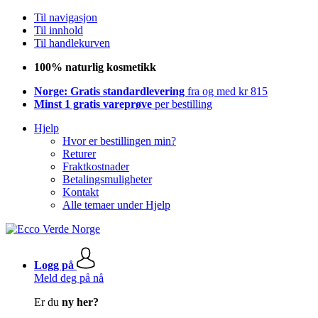
Til navigasjon
Til innhold
Til handlekurven
100% naturlig kosmetikk
Norge: Gratis standardlevering
fra og med kr 815
Minst 1 gratis vareprøve
per bestilling
Hjelp
Hvor er bestillingen min?
Returer
Fraktkostnader
Betalingsmuligheter
Kontakt
Alle temaer under Hjelp
Logg på
Meld deg på nå
Er du
ny her?