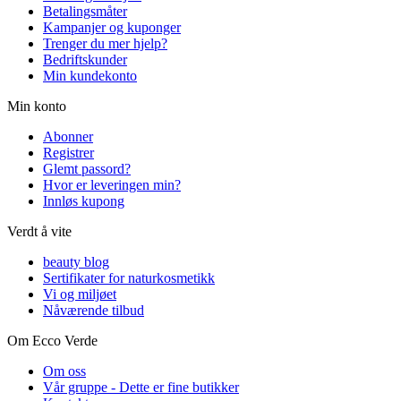
Betalingsmåter
Kampanjer og kuponger
Trenger du mer hjelp?
Bedriftskunder
Min kundekonto
Min konto
Abonner
Registrer
Glemt passord?
Hvor er leveringen min?
Innløs kupong
Verdt å vite
beauty blog
Sertifikater for naturkosmetikk
Vi og miljøet
Nåværende tilbud
Om Ecco Verde
Om oss
Vår gruppe - Dette er fine butikker