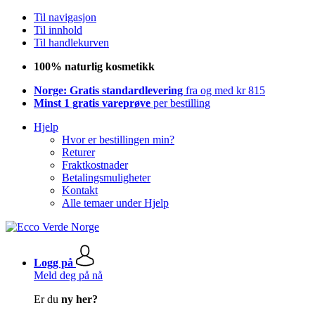
Til navigasjon
Til innhold
Til handlekurven
100% naturlig kosmetikk
Norge: Gratis standardlevering
fra og med kr 815
Minst 1 gratis vareprøve
per bestilling
Hjelp
Hvor er bestillingen min?
Returer
Fraktkostnader
Betalingsmuligheter
Kontakt
Alle temaer under Hjelp
Logg på
Meld deg på nå
Er du
ny her?