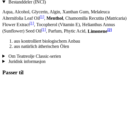
Bestanddeler (INCI)
Aqua, Alcohol, Glycerin, Algin, Xanthan Gum, Melaleuca
[1]
Alternifolia Leaf Oil
,
Menthol
, Chamomilla Recutita (Matricaria)
[1]
Flower Extract
, Tocopherol (Vitamin E), Helianthus Annus
[1]
[2]
(Sunflower) Seed Oil
, Parfum, Phytic Acid,
Limonene
aus kontrolliert biologischem Anbau
aus natürlich ätherischen Ölen
Om Teatreolje Classic-serien
Juridisk informasjon
Passer til