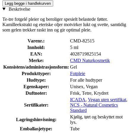
Legg begge i handlekurven
Beskrivelse
Te-tre fotgelé pleier og beroliger spesielt belastede føtter.
Kamilleekstrakt og eteriske oljer motvirker lukt og svette, samtidig
som gelen trekker raskt inn og gir optimal pleie.
Varenr.:
CMD-82515
Innhold:
5 ml
EAN:
4028719825154
Merke:
CMD Naturkosmetik
Konsistens/administrasjonsform:
Gel
Produkttyper:
Fotpleie
Hudtype:
For alle hudtyper
Egenskaper:
Unisex, Vegan
Duftnoter:
Frisk, Tetre, Krydret
ICADA
,
Vegan uten sertifikat
,
Sertifikater:
NCS - Natural Cosmetics
Standard
Kjølig, tørt og beskyttet mot
Lagringshinvisning:
lys.
Emballasjetype:
Tube