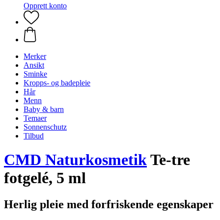
Opprett konto
Merker
Ansikt
Sminke
Kropps- og badepleie
Hår
Menn
Baby & barn
Temaer
Sonnenschutz
Tilbud
CMD Naturkosmetik
Te-tre
fotgelé, 5 ml
Herlig pleie med forfriskende egenskaper