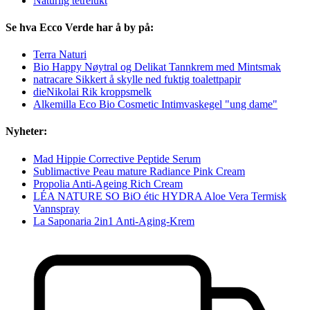
Naturlig tetrelukt
Se hva Ecco Verde har å by på:
Terra Naturi
Bio Happy Nøytral og Delikat Tannkrem med Mintsmak
natracare Sikkert å skylle ned fuktig toalettpapir
dieNikolai Rik kroppsmelk
Alkemilla Eco Bio Cosmetic Intimvaskegel "ung dame"
Nyheter:
Mad Hippie Corrective Peptide Serum
Sublimactive Peau mature Radiance Pink Cream
Propolia Anti-Ageing Rich Cream
LÉA NATURE SO BiO étic HYDRA Aloe Vera Termisk
Vannspray
La Saponaria 2in1 Anti-Aging-Krem