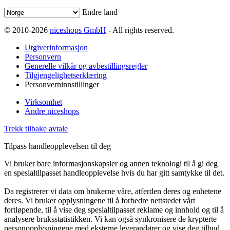
Endre land
© 2010-2026
niceshops GmbH
- All rights reserved.
Utgiverinformasjon
Personvern
Generelle vilkår og avbestillingsregler
Tilgjengelighetserklæring
Personverninnstillinger
Virksomhet
Andre niceshops
Trekk tilbake avtale
Tilpass handleopplevelsen til deg
Vi bruker bare informasjonskapsler og annen teknologi til å gi deg
en spesialtilpasset handleopplevelse hvis du har gitt samtykke til det.
Da registrerer vi data om brukerne våre, atferden deres og enhetene
deres. Vi bruker opplysningene til å forbedre nettstedet vårt
fortløpende, til å vise deg spesialtilpasset reklame og innhold og til å
analysere bruksstatistikken. Vi kan også synkronisere de krypterte
personopplysningene med eksterne leverandører og vise deg tilbud