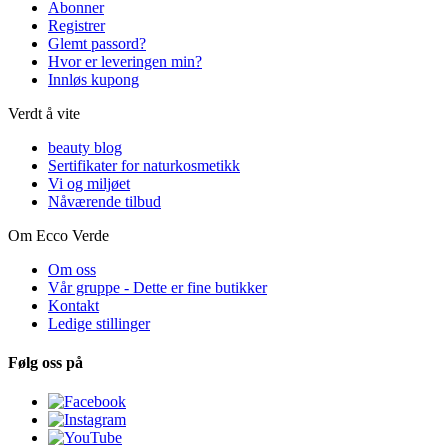
Abonner
Registrer
Glemt passord?
Hvor er leveringen min?
Innløs kupong
Verdt å vite
beauty blog
Sertifikater for naturkosmetikk
Vi og miljøet
Nåværende tilbud
Om Ecco Verde
Om oss
Vår gruppe - Dette er fine butikker
Kontakt
Ledige stillinger
Følg oss på