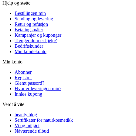
Hjelp og støtte
Bestillingen min
Sending og levering
Retur og refusjon
Betalingsmåter
Kampanjer og kuponger
Trenger du mer hjelp?
Bedriftskunder
Min kundekonto
Min konto
Abonner
Registrer
Glemt passord?
Hvor er leveringen min?
Innløs kupong
Verdt å vite
beauty blog
Sertifikater for naturkosmetikk
Vi og miljøet
Nåværende tilbud