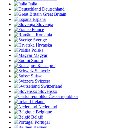
Italia
Deutschland
Great Britain
España
Slovenija
France
România
Sverige
Hrvatska
Polska
Magyar
Suomi
България
Schweiz
Suisse
Svizzera
Switzerland
Slovensko
Česká republika
Ireland
Nederland
Belgique
België
Portugal
Belgien