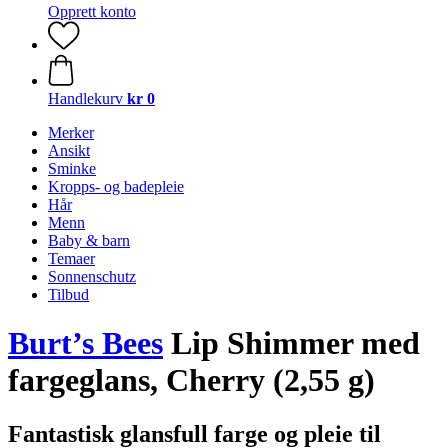
Opprett konto
Handlekurv
kr 0
Merker
Ansikt
Sminke
Kropps- og badepleie
Hår
Menn
Baby & barn
Temaer
Sonnenschutz
Tilbud
Burt’s Bees
Lip Shimmer med
fargeglans, Cherry (2,55 g)
Fantastisk glansfull farge og pleie til