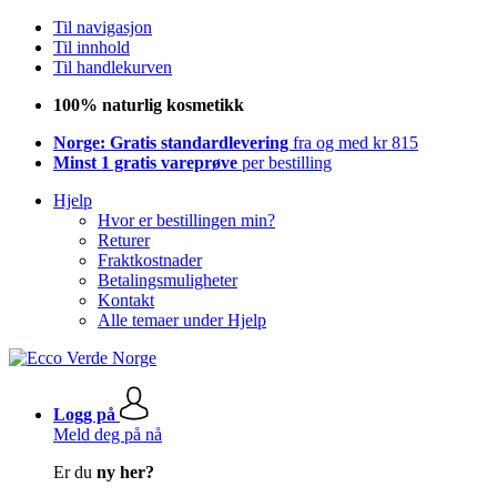
Til navigasjon
Til innhold
Til handlekurven
100% naturlig kosmetikk
Norge: Gratis standardlevering
fra og med kr 815
Minst 1 gratis vareprøve
per bestilling
Hjelp
Hvor er bestillingen min?
Returer
Fraktkostnader
Betalingsmuligheter
Kontakt
Alle temaer under Hjelp
Logg på
Meld deg på nå
Er du
ny her?