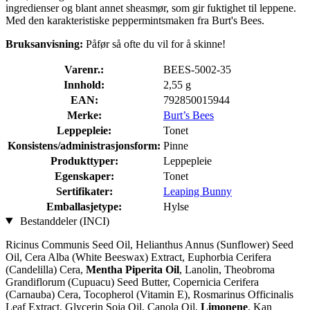
ingredienser og blant annet sheasmør, som gir fuktighet til leppene.
Med den karakteristiske peppermintsmaken fra Burt's Bees.
Bruksanvisning:
Påfør så ofte du vil for å skinne!
Varenr.:
BEES-5002-35
Innhold:
2,55 g
EAN:
792850015944
Merke:
Burt’s Bees
Leppepleie:
Tonet
Konsistens/administrasjonsform:
Pinne
Produkttyper:
Leppepleie
Egenskaper:
Tonet
Sertifikater:
Leaping Bunny
Emballasjetype:
Hylse
Bestanddeler (INCI)
Ricinus Communis Seed Oil, Helianthus Annus (Sunflower) Seed
Oil, Cera Alba (White Beeswax) Extract, Euphorbia Cerifera
(Candelilla) Cera,
Mentha Piperita Oil
, Lanolin, Theobroma
Grandiflorum (Cupuacu) Seed Butter, Copernicia Cerifera
(Carnauba) Cera, Tocopherol (Vitamin E), Rosmarinus Officinalis
Leaf Extract, Glycerin Soja Oil, Canola Oil,
Limonene
, Kan