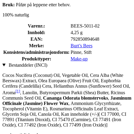
Bruk:
Påfør på leppene etter behov.
100% naturlig
Varenr.:
BEES-5011-02
Innhold:
4,25 g
EAN:
792850894648
Merke:
Burt’s Bees
Konsistens/administrasjonsform:
Pinne, Stift
Produkttyper:
Make-up
Bestanddeler (INCI)
Cocos Nucifera (Coconut) Oil, Vegetable Oil, Cera Alba (White
Beeswax) Extract, Olea Europaea (Olive) Fruit Oil, Euphorbia
Cerifera (Candelilla) Cera, Helianthus Annus (Sunflower) Seed Oil,
[1]
Aroma
, Lanolin, Butyrospermum Parkii (Shea) Butter, Ricinus
Communis Seed Oil,
Cananga Odorata blomstervoks
,
Jasminum
Officinale (Jasmine) Flower Wax
, Ammonium Glycyrrhizate,
Tocopherol (Vitamin E), Rosmarinus Officinalis Leaf Extract,
Glycerin Soja Oil, Canola Oil, Kan inneholde (+/-)[ CI 77000, CI
77891 (Titanium Dioxid), CI 75470 (Carmine), CI 77491 (Iron
Oxide), CI 77492 (Iron Oxide), CI 77499 (Iron Oxide)]