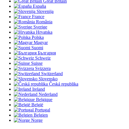
Great Britain
España
Slovenija
France
România
Sverige
Hrvatska
Polska
Magyar
Suomi
България
Schweiz
Suisse
Svizzera
Switzerland
Slovensko
Česká republika
Ireland
Nederland
Belgique
België
Portugal
Belgien
Norge