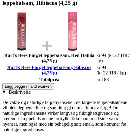
leppebalsam, Hibiscus (4,25 g)
Burt’s Bees Farget leppebalsam, Red Dahlia
kr 94
(kr 22 118 /
(4,25 g)
kg)
Burt’s Bees Farget leppebalsam, Hibiscus
kr 94
(4,25 g)
(kr 22 118 / kg)
Totalpris:
kr 188
Legg begge i handlekurven
Beskrivelse
De vakre og naturlige fargenyansene i de fargede leppebalsamene
vil pleie leppene dine og samtidig gi dem et hint av farge! De
naturlige ingrediensene virker langvarig fuktighetsgivende og
nærende. Leppebalsamene fortryller ikke bare med sine vakre
nyanser, men også med sin behagelig søte smak, som kommer fra
naturlige ingredienser.