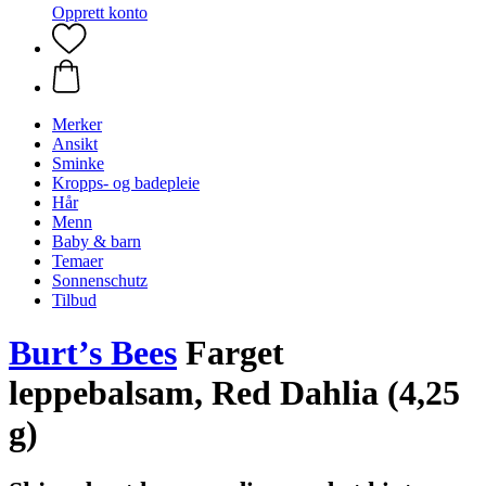
Opprett konto
Merker
Ansikt
Sminke
Kropps- og badepleie
Hår
Menn
Baby & barn
Temaer
Sonnenschutz
Tilbud
Burt’s Bees
Farget
leppebalsam, Red Dahlia (4,25
g)