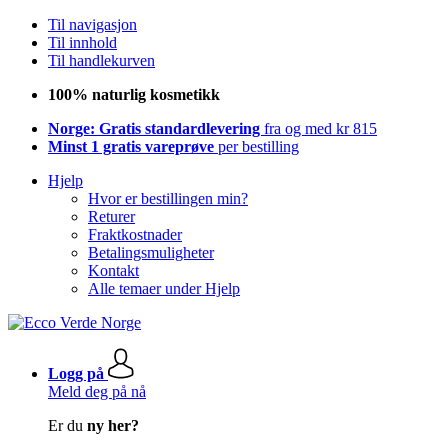
Til navigasjon
Til innhold
Til handlekurven
100% naturlig kosmetikk
Norge: Gratis standardlevering
fra og med kr 815
Minst 1 gratis vareprøve
per bestilling
Hjelp
Hvor er bestillingen min?
Returer
Fraktkostnader
Betalingsmuligheter
Kontakt
Alle temaer under Hjelp
Logg på
Meld deg på nå
Er du
ny her?