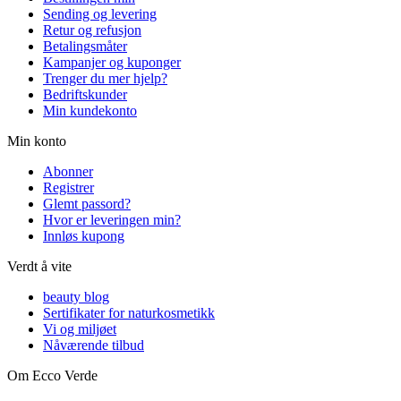
Sending og levering
Retur og refusjon
Betalingsmåter
Kampanjer og kuponger
Trenger du mer hjelp?
Bedriftskunder
Min kundekonto
Min konto
Abonner
Registrer
Glemt passord?
Hvor er leveringen min?
Innløs kupong
Verdt å vite
beauty blog
Sertifikater for naturkosmetikk
Vi og miljøet
Nåværende tilbud
Om Ecco Verde