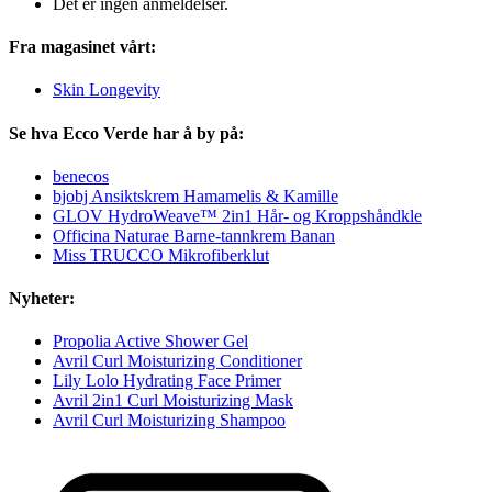
Det er ingen anmeldelser.
Fra magasinet vårt:
Skin Longevity
Se hva Ecco Verde har å by på:
benecos
bjobj Ansiktskrem Hamamelis & Kamille
GLOV HydroWeave™ 2in1 Hår- og Kroppshåndkle
Officina Naturae Barne-tannkrem Banan
Miss TRUCCO Mikrofiberklut
Nyheter:
Propolia Active Shower Gel
Avril Curl Moisturizing Conditioner
Lily Lolo Hydrating Face Primer
Avril 2in1 Curl Moisturizing Mask
Avril Curl Moisturizing Shampoo