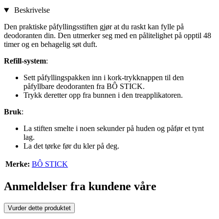
Beskrivelse
Den praktiske påfyllingsstiften gjør at du raskt kan fylle på
deodoranten din. Den utmerker seg med en pålitelighet på opptil 48
timer og en behagelig søt duft.
Refill-system
:
Sett påfyllingspakken inn i kork-trykknappen til den
påfyllbare deodoranten fra BÔ STICK.
Trykk deretter opp fra bunnen i den treapplikatoren.
Bruk
:
La stiften smelte i noen sekunder på huden og påfør et tynt
lag.
La det tørke før du kler på deg.
Merke:
BÔ STICK
Anmeldelser fra kundene våre
Vurder dette produktet