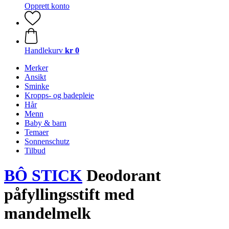
Opprett konto
Handlekurv
kr 0
Merker
Ansikt
Sminke
Kropps- og badepleie
Hår
Menn
Baby & barn
Temaer
Sonnenschutz
Tilbud
BÔ STICK
Deodorant
påfyllingsstift med
mandelmelk