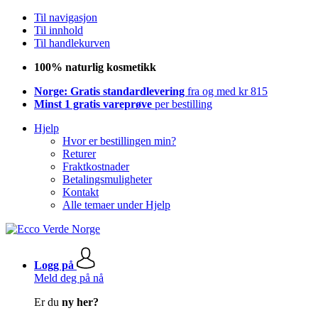
Til navigasjon
Til innhold
Til handlekurven
100% naturlig kosmetikk
Norge: Gratis standardlevering
fra og med kr 815
Minst 1 gratis vareprøve
per bestilling
Hjelp
Hvor er bestillingen min?
Returer
Fraktkostnader
Betalingsmuligheter
Kontakt
Alle temaer under Hjelp
Logg på
Meld deg på nå
Er du
ny her?