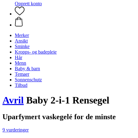
Opprett konto
Merker
Ansikt
Sminke
Kropps- og badepleie
Hår
Menn
Baby & barn
Temaer
Sonnenschutz
Tilbud
Avril
Baby 2-i-1 Rensegel
Uparfymert vaskegelé for de minste
9 vurderinger