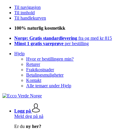
Til navigasjon
Til innhold
Til handlekurven
100% naturlig kosmetikk
Norge: Gratis standardlevering
fra og med kr 815
Minst 1 gratis vareprøve
per bestilling
Hjelp
Hvor er bestillingen min?
Returer
Fraktkostnader
Betalingsmuligheter
Kontakt
Alle temaer under Hjelp
Logg på
Meld deg på nå
Er du
ny her?