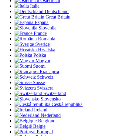
Österreich
Italia
Deutschland
Great Britain
España
Slovenija
France
România
Sverige
Hrvatska
Polska
Magyar
Suomi
България
Schweiz
Suisse
Svizzera
Switzerland
Slovensko
Česká republika
Ireland
Nederland
Belgique
België
Portugal