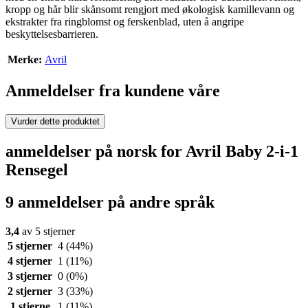
kropp og hår blir skånsomt rengjort med økologisk kamillevann og
ekstrakter fra ringblomst og ferskenblad, uten å angripe
beskyttelsesbarrieren.
Merke:
Avril
Anmeldelser fra kundene våre
Vurder dette produktet
anmeldelser på norsk for Avril Baby 2-i-1
Rensegel
9 anmeldelser på andre språk
3,4
av 5 stjerner
5 stjerner
4
(44%)
4 stjerner
1
(11%)
3 stjerner
0
(0%)
2 stjerner
3
(33%)
1 stjerne
1
(11%)