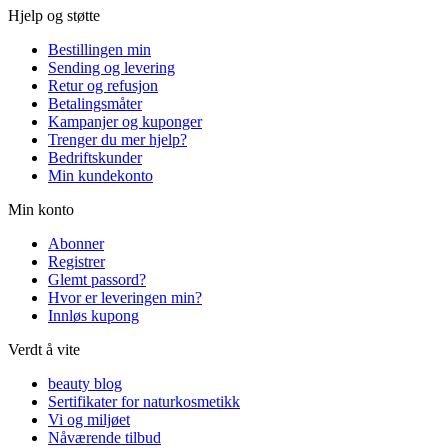
Hjelp og støtte
Bestillingen min
Sending og levering
Retur og refusjon
Betalingsmåter
Kampanjer og kuponger
Trenger du mer hjelp?
Bedriftskunder
Min kundekonto
Min konto
Abonner
Registrer
Glemt passord?
Hvor er leveringen min?
Innløs kupong
Verdt å vite
beauty blog
Sertifikater for naturkosmetikk
Vi og miljøet
Nåværende tilbud