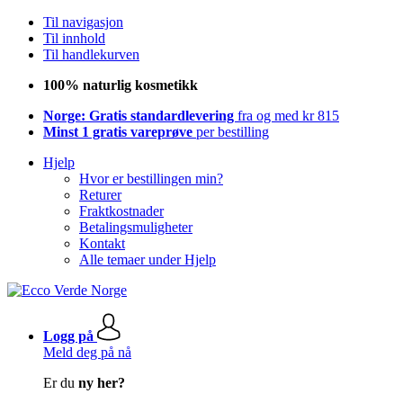
Til navigasjon
Til innhold
Til handlekurven
100% naturlig kosmetikk
Norge: Gratis standardlevering
fra og med kr 815
Minst 1 gratis vareprøve
per bestilling
Hjelp
Hvor er bestillingen min?
Returer
Fraktkostnader
Betalingsmuligheter
Kontakt
Alle temaer under Hjelp
Logg på
Meld deg på nå
Er du
ny her?