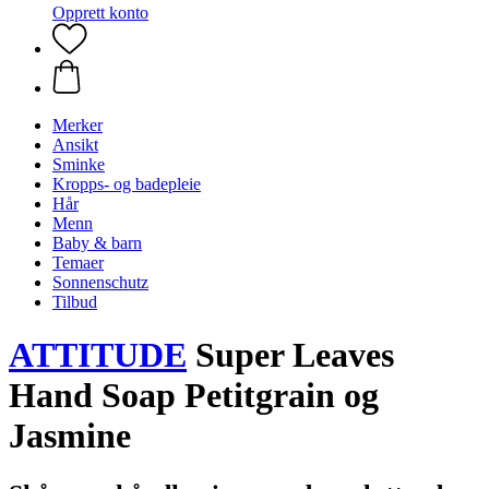
Opprett konto
Merker
Ansikt
Sminke
Kropps- og badepleie
Hår
Menn
Baby & barn
Temaer
Sonnenschutz
Tilbud
ATTITUDE
Super Leaves
Hand Soap Petitgrain og
Jasmine