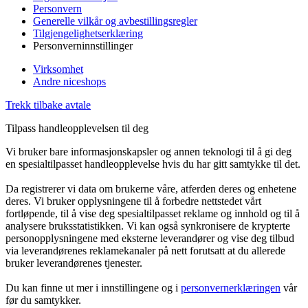
Personvern
Generelle vilkår og avbestillingsregler
Tilgjengelighetserklæring
Personverninnstillinger
Virksomhet
Andre niceshops
Trekk tilbake avtale
Tilpass handleopplevelsen til deg
Vi bruker bare informasjonskapsler og annen teknologi til å gi deg
en spesialtilpasset handleopplevelse hvis du har gitt samtykke til det.
Da registrerer vi data om brukerne våre, atferden deres og enhetene
deres. Vi bruker opplysningene til å forbedre nettstedet vårt
fortløpende, til å vise deg spesialtilpasset reklame og innhold og til å
analysere bruksstatistikken. Vi kan også synkronisere de krypterte
personopplysningene med eksterne leverandører og vise deg tilbud
via leverandørenes reklamekanaler på nett forutsatt at du allerede
bruker leverandørenes tjenester.
Du kan finne ut mer i innstillingene og i
personvernerklæringen
vår
før du samtykker.