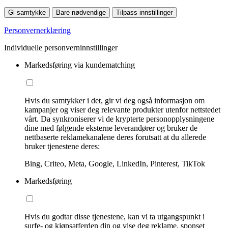
Gi samtykke
Bare nødvendige
Tilpass innstillinger
Personvernerklæring
Individuelle personverninnstillinger
Markedsføring via kundematching
Hvis du samtykker i det, gir vi deg også informasjon om
kampanjer og viser deg relevante produkter utenfor nettstedet
vårt. Da synkroniserer vi de krypterte personopplysningene
dine med følgende eksterne leverandører og bruker de
nettbaserte reklamekanalene deres forutsatt at du allerede
bruker tjenestene deres:
Bing, Criteo, Meta, Google, LinkedIn, Pinterest, TikTok
Markedsføring
Hvis du godtar disse tjenestene, kan vi ta utgangspunkt i
surfe- og kjøpsatferden din og vise deg reklame, sponset