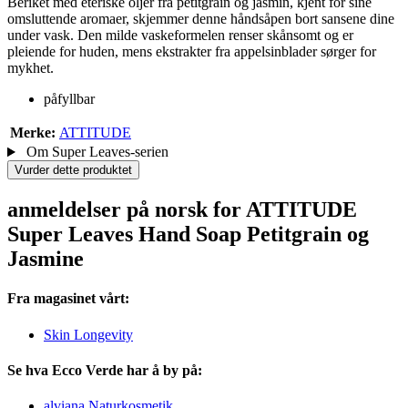
Beriket med eteriske oljer fra petitgrain og jasmin, kjent for sine
omsluttende aromaer, skjemmer denne håndsåpen bort sansene dine
under vask. Den milde vaskeformelen renser skånsomt og er
pleiende for huden, mens ekstrakter fra appelsinblader sørger for
mykhet.
påfyllbar
Merke:
ATTITUDE
Om Super Leaves-serien
Vurder dette produktet
anmeldelser på norsk for ATTITUDE
Super Leaves Hand Soap Petitgrain og
Jasmine
Fra magasinet vårt:
Skin Longevity
Se hva Ecco Verde har å by på:
alviana Naturkosmetik