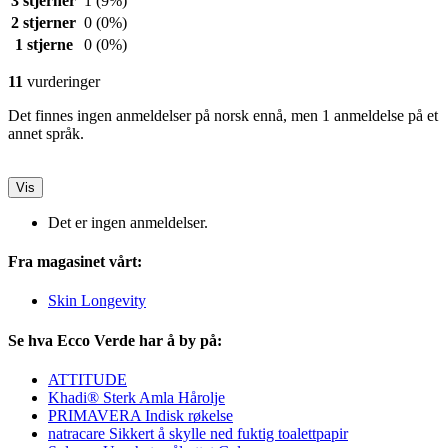
3 stjerner
1
(9%)
2 stjerner
0
(0%)
1 stjerne
0
(0%)
11
vurderinger
Det finnes ingen anmeldelser på norsk ennå, men 1 anmeldelse på et
annet språk.
Vis
Det er ingen anmeldelser.
Fra magasinet vårt:
Skin Longevity
Se hva Ecco Verde har å by på:
ATTITUDE
Khadi® Sterk Amla Hårolje
PRIMAVERA Indisk røkelse
natracare Sikkert å skylle ned fuktig toalettpapir