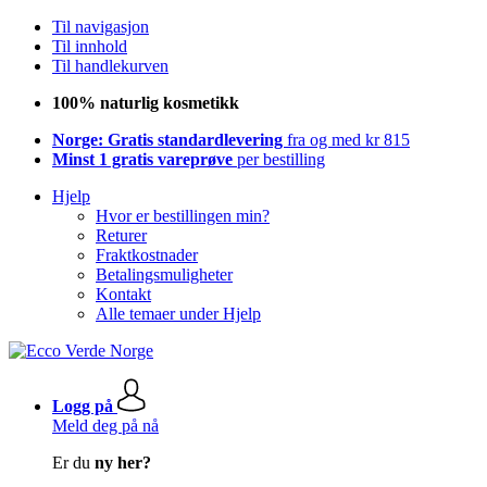
Til navigasjon
Til innhold
Til handlekurven
100% naturlig kosmetikk
Norge: Gratis standardlevering
fra og med kr 815
Minst 1 gratis vareprøve
per bestilling
Hjelp
Hvor er bestillingen min?
Returer
Fraktkostnader
Betalingsmuligheter
Kontakt
Alle temaer under Hjelp
Logg på
Meld deg på nå
Er du
ny her?