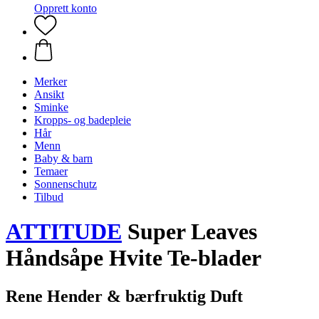
Opprett konto
Merker
Ansikt
Sminke
Kropps- og badepleie
Hår
Menn
Baby & barn
Temaer
Sonnenschutz
Tilbud
ATTITUDE
Super Leaves
Håndsåpe Hvite Te-blader
Rene Hender & bærfruktig Duft