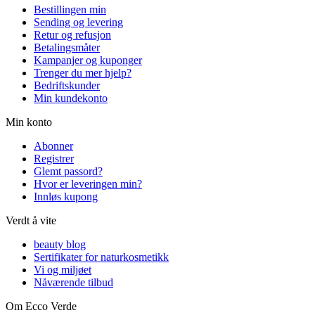
Bestillingen min
Sending og levering
Retur og refusjon
Betalingsmåter
Kampanjer og kuponger
Trenger du mer hjelp?
Bedriftskunder
Min kundekonto
Min konto
Abonner
Registrer
Glemt passord?
Hvor er leveringen min?
Innløs kupong
Verdt å vite
beauty blog
Sertifikater for naturkosmetikk
Vi og miljøet
Nåværende tilbud
Om Ecco Verde