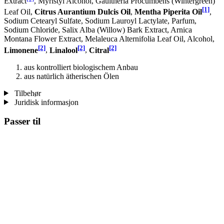
Extract
, Myristyl Alcohol, Gaultheria Procumbens (Wintergreen)
[1]
Leaf Oil,
Citrus Aurantium Dulcis Oil
,
Mentha Piperita Oil
,
Sodium Cetearyl Sulfate, Sodium Lauroyl Lactylate, Parfum,
Sodium Chloride, Salix Alba (Willow) Bark Extract, Arnica
Montana Flower Extract, Melaleuca Alternifolia Leaf Oil, Alcohol,
[2]
[2]
[2]
Limonene
,
Linalool
,
Citral
aus kontrolliert biologischem Anbau
aus natürlich ätherischen Ölen
Tilbehør
Juridisk informasjon
Passer til