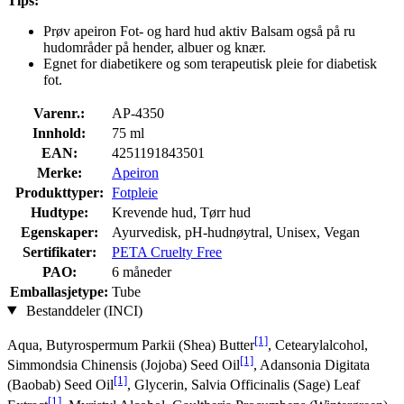
Tips:
Prøv apeiron Fot- og hard hud aktiv Balsam også på ru
hudområder på hender, albuer og knær.
Egnet for diabetikere og som terapeutisk pleie for diabetisk
fot.
Varenr.:
AP-4350
Innhold:
75 ml
EAN:
4251191843501
Merke:
Apeiron
Produkttyper:
Fotpleie
Hudtype:
Krevende hud, Tørr hud
Egenskaper:
Ayurvedisk, pH-hudnøytral, Unisex, Vegan
Sertifikater:
PETA Cruelty Free
PAO:
6 måneder
Emballasjetype:
Tube
Bestanddeler (INCI)
[1]
Aqua, Butyrospermum Parkii (Shea) Butter
, Cetearylalcohol,
[1]
Simmondsia Chinensis (Jojoba) Seed Oil
, Adansonia Digitata
[1]
(Baobab) Seed Oil
, Glycerin, Salvia Officinalis (Sage) Leaf
[1]