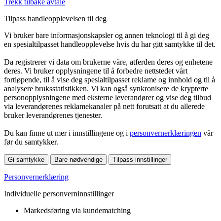
Trekk tilbake avtale
Tilpass handleopplevelsen til deg
Vi bruker bare informasjonskapsler og annen teknologi til å gi deg
en spesialtilpasset handleopplevelse hvis du har gitt samtykke til det.
Da registrerer vi data om brukerne våre, atferden deres og enhetene
deres. Vi bruker opplysningene til å forbedre nettstedet vårt
fortløpende, til å vise deg spesialtilpasset reklame og innhold og til å
analysere bruksstatistikken. Vi kan også synkronisere de krypterte
personopplysningene med eksterne leverandører og vise deg tilbud
via leverandørenes reklamekanaler på nett forutsatt at du allerede
bruker leverandørenes tjenester.
Du kan finne ut mer i innstillingene og i
personvernerklæringen
vår
før du samtykker.
Gi samtykke
Bare nødvendige
Tilpass innstillinger
Personvernerklæring
Individuelle personverninnstillinger
Markedsføring via kundematching