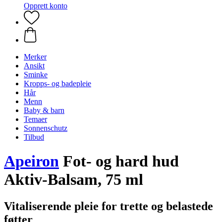
Opprett konto
Merker
Ansikt
Sminke
Kropps- og badepleie
Hår
Menn
Baby & barn
Temaer
Sonnenschutz
Tilbud
Apeiron
Fot- og hard hud
Aktiv-Balsam, 75 ml
Vitaliserende pleie for trette og belastede
føtter