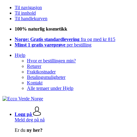
Til navigasjon
Til innhold
Til handlekurven
100% naturlig kosmetikk
Norge: Gratis standardlevering
fra og med kr 815
Minst 1 gratis vareprøve
per bestilling
Hjelp
Hvor er bestillingen min?
Returer
Fraktkostnader
Betalingsmuligheter
Kontakt
Alle temaer under Hjelp
Logg på
Meld deg på nå
Er du
ny her?