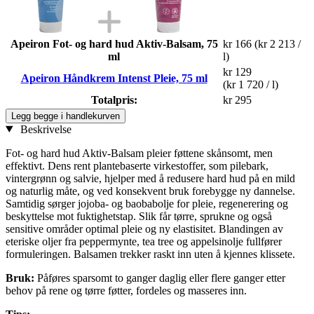
Apeiron Fot- og hard hud Aktiv-Balsam, 75
kr 166
(kr 2 213 /
ml
l)
kr 129
Apeiron Håndkrem Intenst Pleie, 75 ml
(kr 1 720 / l)
Totalpris:
kr 295
Legg begge i handlekurven
Beskrivelse
Fot- og hard hud Aktiv-Balsam pleier føttene skånsomt, men
effektivt. Dens rent plantebaserte virkestoffer, som pilebark,
vintergrønn og salvie, hjelper med å redusere hard hud på en mild
og naturlig måte, og ved konsekvent bruk forebygge ny dannelse.
Samtidig sørger jojoba- og baobabolje for pleie, regenerering og
beskyttelse mot fuktighetstap. Slik får tørre, sprukne og også
sensitive områder optimal pleie og ny elastisitet. Blandingen av
eteriske oljer fra peppermynte, tea tree og appelsinolje fullfører
formuleringen. Balsamen trekker raskt inn uten å kjennes klissete.
Bruk:
Påføres sparsomt to ganger daglig eller flere ganger etter
behov på rene og tørre føtter, fordeles og masseres inn.