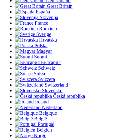
Deutschland
Great Britain
España
Slovenija
France
România
Sverige
Hrvatska
Polska
Magyar
Suomi
България
Schweiz
Suisse
Svizzera
Switzerland
Slovensko
Česká republika
Ireland
Nederland
Belgique
België
Portugal
Belgien
Norge