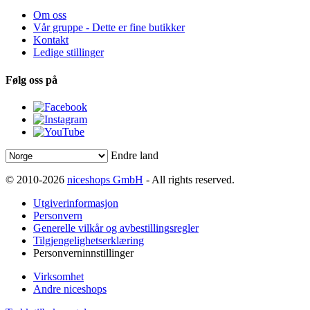
Om oss
Vår gruppe - Dette er fine butikker
Kontakt
Ledige stillinger
Følg oss på
Endre land
© 2010-2026
niceshops GmbH
- All rights reserved.
Utgiverinformasjon
Personvern
Generelle vilkår og avbestillingsregler
Tilgjengelighetserklæring
Personverninnstillinger
Virksomhet
Andre niceshops