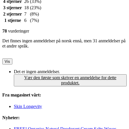
4 stjerner
26
(33%)
3 stjerner
18
(23%)
2 stjerner
7
(8%)
1 stjerne
6
(7%)
78
vurderinger
Det finnes ingen anmeldelser på norsk ennå, men 31 anmeldelser på
et andre språk.
Vis
Det er ingen anmeldelser.
Vær den første som skriver en anmeldelse for dette
produktet.
Fra magasinet vårt:
Skin Longevity
Nyheter:
FREE! Organics Natural Deodorant Cream Salty Waves