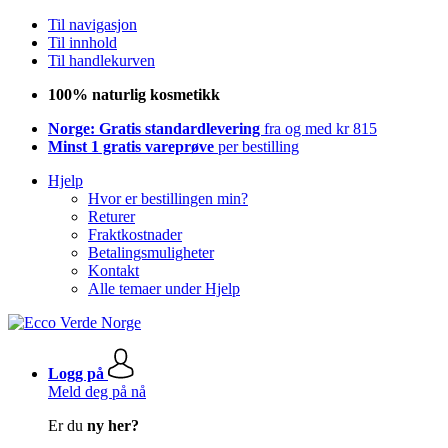
Til navigasjon
Til innhold
Til handlekurven
100% naturlig kosmetikk
Norge: Gratis standardlevering
fra og med kr 815
Minst 1 gratis vareprøve
per bestilling
Hjelp
Hvor er bestillingen min?
Returer
Fraktkostnader
Betalingsmuligheter
Kontakt
Alle temaer under Hjelp
Logg på
Meld deg på nå
Er du
ny her?