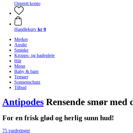
Opprett konto
Handlekurv
kr 0
Merker
Ansikt
Sminke
Kropps- og badepleie
Hår
Menn
Baby & barn
Temaer
Sonnenschutz
Tilbud
Antipodes
Rensende smør med d
For en frisk glød og herlig sunn hud!
75 vurderinger