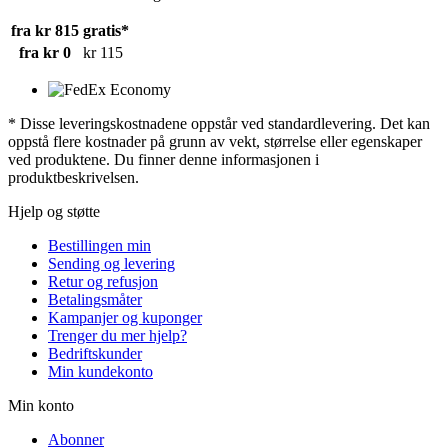
fra kr 815
gratis*
fra kr 0
kr 115
* Disse leveringskostnadene oppstår ved standardlevering. Det kan
oppstå flere kostnader på grunn av vekt, størrelse eller egenskaper
ved produktene. Du finner denne informasjonen i
produktbeskrivelsen.
Hjelp og støtte
Bestillingen min
Sending og levering
Retur og refusjon
Betalingsmåter
Kampanjer og kuponger
Trenger du mer hjelp?
Bedriftskunder
Min kundekonto
Min konto
Abonner