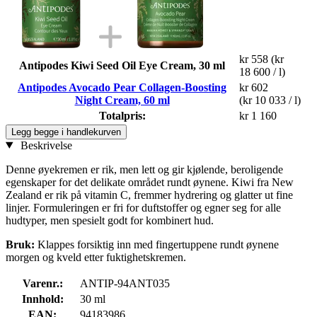
kr 558
(kr
Antipodes Kiwi Seed Oil Eye Cream, 30 ml
18 600 / l)
Antipodes Avocado Pear Collagen-Boosting
kr 602
Night Cream, 60 ml
(kr 10 033 / l)
Totalpris:
kr 1 160
Legg begge i handlekurven
Beskrivelse
Denne øyekremen er rik, men lett og gir kjølende, beroligende
egenskaper for det delikate området rundt øynene. Kiwi fra New
Zealand er rik på vitamin C, fremmer hydrering og glatter ut fine
linjer. Formuleringen er fri for duftstoffer og egner seg for alle
hudtyper, men spesielt godt for kombinert hud.
Bruk:
Klappes forsiktig inn med fingertuppene rundt øynene
morgen og kveld etter fuktighetskremen.
Varenr.:
ANTIP-94ANT035
Innhold:
30 ml
EAN:
94183986