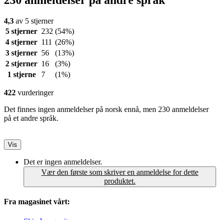
230 anmeldelser på andre språk
4,3
av 5 stjerner
5 stjerner
232
(54%)
4 stjerner
111
(26%)
3 stjerner
56
(13%)
2 stjerner
16
(3%)
1 stjerne
7
(1%)
422
vurderinger
Det finnes ingen anmeldelser på norsk ennå, men 230 anmeldelser
på et andre språk.
Vis
Det er ingen anmeldelser.
Vær den første som skriver en anmeldelse for dette
produktet.
Fra magasinet vårt: