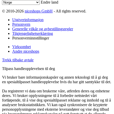
Endre land
© 2010-2026
niceshops GmbH
- All rights reserved.
Utgiverinformasjon
Personvern
Generelle vilkår og avbestillingsregler
Tilgjengelighetserklæring
Personverninnstillinger
Virksomhet
Andre niceshops
Trekk tilbake avtale
Tilpass handleopplevelsen til deg
Vi bruker bare informasjonskapsler og annen teknologi til å gi deg
en spesialtilpasset handleopplevelse hvis du har gitt samtykke til det.
Da registrerer vi data om brukerne våre, atferden deres og enhetene
deres. Vi bruker opplysningene til å forbedre nettstedet vårt
fortløpende, til å vise deg spesialtilpasset reklame og innhold og til å
analysere bruksstatistikken. Vi kan også synkronisere de krypterte
personopplysningene med eksterne leverandører og vise deg tilbud
via leverandørenes reklamekanaler på nett forutsatt at du allerede