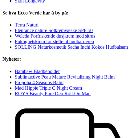
Skin Longevity
Se hva Ecco Verde har å by på:
Terra Naturi
Fleurance nature Solkremvæske SPF 50
Weleda Forfriskende dusjkrem med sitrus
Fuktighetskrem for støtte til hudbarrieren
SOLLING Naturkosmetik Sacha Inchi Kokos Hudbalsam
Nyheter:
Bambaw Bladbeholder
Sublimactive Peau Mature Revitalizing Night Balm
Propolia 4 Seasons Balm
Mad Hippie Triple C Night Cream
ROYS Beauty Pure Deo Roll-On Man