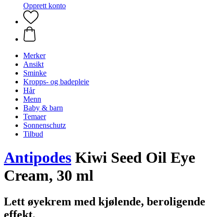
Opprett konto
Merker
Ansikt
Sminke
Kropps- og badepleie
Hår
Menn
Baby & barn
Temaer
Sonnenschutz
Tilbud
Antipodes
Kiwi Seed Oil Eye
Cream, 30 ml
Lett øyekrem med kjølende, beroligende
effekt.