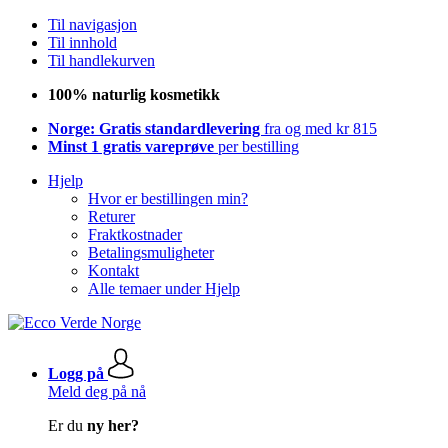
Til navigasjon
Til innhold
Til handlekurven
100% naturlig kosmetikk
Norge: Gratis standardlevering
fra og med kr 815
Minst 1 gratis vareprøve
per bestilling
Hjelp
Hvor er bestillingen min?
Returer
Fraktkostnader
Betalingsmuligheter
Kontakt
Alle temaer under Hjelp
Logg på
Meld deg på nå
Er du
ny her?