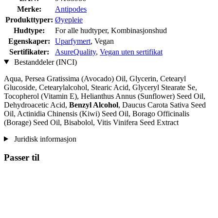
Merke:
Antipodes
Produkttyper:
Øyepleie
Hudtype:
For alle hudtyper, Kombinasjonshud
Egenskaper:
Uparfymert
, Vegan
Sertifikater:
AsureQuality
,
Vegan uten sertifikat
Bestanddeler (INCI)
Aqua, Persea Gratissima (Avocado) Oil, Glycerin, Cetearyl
Glucoside, Cetearylalcohol, Stearic Acid, Glyceryl Stearate Se,
Tocopherol (Vitamin E), Helianthus Annus (Sunflower) Seed Oil,
Dehydroacetic Acid,
Benzyl Alcohol
, Daucus Carota Sativa Seed
Oil, Actinidia Chinensis (Kiwi) Seed Oil, Borago Officinalis
(Borage) Seed Oil, Bisabolol, Vitis Vinifera Seed Extract
Juridisk informasjon
Passer til