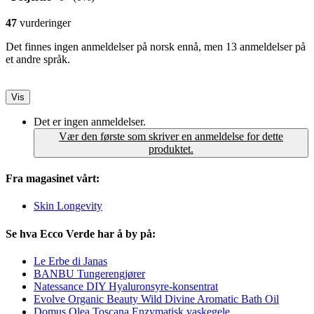
47
vurderinger
Det finnes ingen anmeldelser på norsk ennå, men 13 anmeldelser på
et andre språk.
Vis
Det er ingen anmeldelser.
Vær den første som skriver en anmeldelse for dette
produktet.
Fra magasinet vårt:
Skin Longevity
Se hva Ecco Verde har å by på:
Le Erbe di Janas
BANBU Tungerengjører
Natessance DIY Hyaluronsyre-konsentrat
Evolve Organic Beauty Wild Divine Aromatic Bath Oil
Domus Olea Toscana Enzymatisk vaskegele