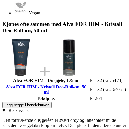
Vegan
Kjøpes ofte sammen med Alva FOR HIM - Kristall
Deo-Roll-on, 50 ml
Alva FOR HIM - Dusjgelé, 175 ml
kr 132
(kr 754 / l)
Alva FOR HIM - Kristall Deo-Roll-on, 50
kr 132
(kr 2 640 / l)
ml
Totalpris:
kr 264
Legg begge i handlekurven
Beskrivelse
Den forfriskende dusjgeléen er svært drøy og inneholder milde
tensider av vegetabilsk opprinnelse. Den pleier huden allerede under