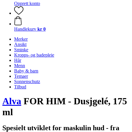
Opprett konto
Handlekurv
kr 0
Merker
Ansikt
Sminke
Kropps- og badepleie
Hår
Menn
Baby & barn
Temaer
Sonnenschutz
Tilbud
Alva
FOR HIM - Dusjgelé, 175
ml
Spesielt utviklet for maskulin hud - fra