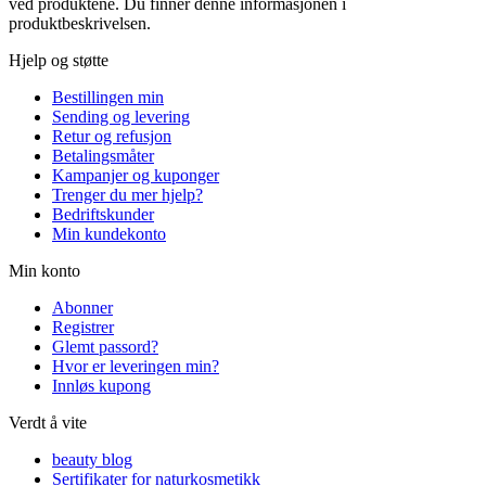
ved produktene. Du finner denne informasjonen i
produktbeskrivelsen.
Hjelp og støtte
Bestillingen min
Sending og levering
Retur og refusjon
Betalingsmåter
Kampanjer og kuponger
Trenger du mer hjelp?
Bedriftskunder
Min kundekonto
Min konto
Abonner
Registrer
Glemt passord?
Hvor er leveringen min?
Innløs kupong
Verdt å vite
beauty blog
Sertifikater for naturkosmetikk