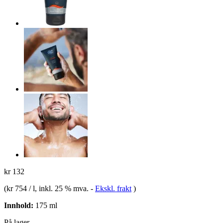
kr 132
(
kr 754 / l
, inkl. 25 % mva.
-
Ekskl. frakt
)
Innhold:
175 ml
På lager