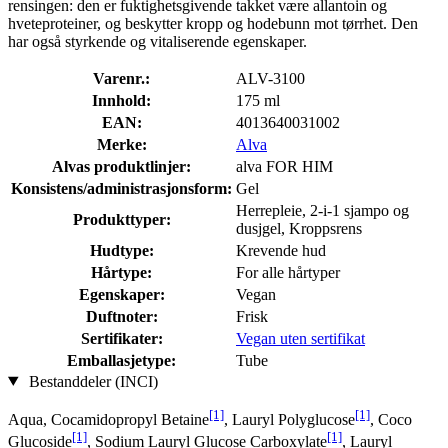
rensingen: den er fuktighetsgivende takket være allantoin og
hveteproteiner, og beskytter kropp og hodebunn mot tørrhet. Den
har også styrkende og vitaliserende egenskaper.
Varenr.:
ALV-3100
Innhold:
175 ml
EAN:
4013640031002
Merke:
Alva
Alvas produktlinjer:
alva FOR HIM
Konsistens/administrasjonsform:
Gel
Herrepleie, 2-i-1 sjampo og
Produkttyper:
dusjgel, Kroppsrens
Hudtype:
Krevende hud
Hårtype:
For alle hårtyper
Egenskaper:
Vegan
Duftnoter:
Frisk
Sertifikater:
Vegan uten sertifikat
Emballasjetype:
Tube
Bestanddeler (INCI)
[1]
[1]
Aqua, Cocamidopropyl Betaine
, Lauryl Polyglucose
, Coco
[1]
[1]
Glucoside
, Sodium Lauryl Glucose Carboxylate
, Lauryl