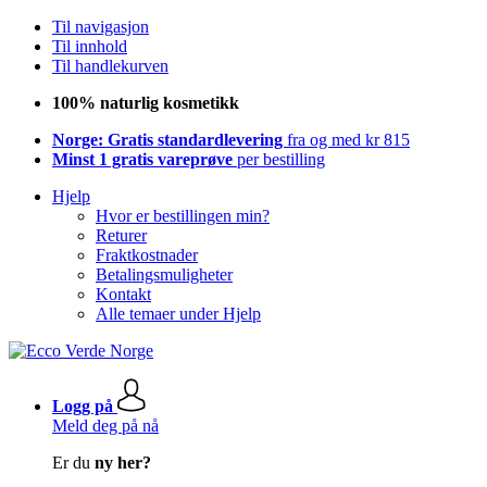
Til navigasjon
Til innhold
Til handlekurven
100% naturlig kosmetikk
Norge: Gratis standardlevering
fra og med kr 815
Minst 1 gratis vareprøve
per bestilling
Hjelp
Hvor er bestillingen min?
Returer
Fraktkostnader
Betalingsmuligheter
Kontakt
Alle temaer under Hjelp
Logg på
Meld deg på nå
Er du
ny her?