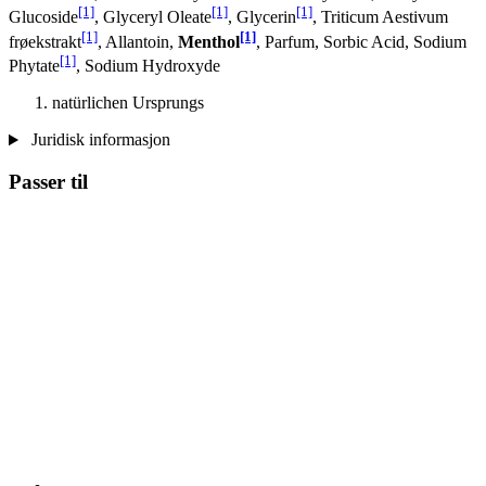
[1]
[1]
[1]
Glucoside
, Glyceryl Oleate
, Glycerin
, Triticum Aestivum
[1]
[1]
frøekstrakt
, Allantoin,
Menthol
, Parfum, Sorbic Acid, Sodium
[1]
Phytate
, Sodium Hydroxyde
natürlichen Ursprungs
Juridisk informasjon
Passer til