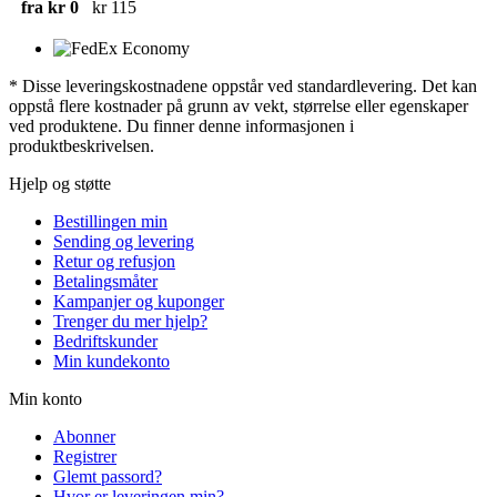
fra kr 0
kr 115
* Disse leveringskostnadene oppstår ved standardlevering. Det kan
oppstå flere kostnader på grunn av vekt, størrelse eller egenskaper
ved produktene. Du finner denne informasjonen i
produktbeskrivelsen.
Hjelp og støtte
Bestillingen min
Sending og levering
Retur og refusjon
Betalingsmåter
Kampanjer og kuponger
Trenger du mer hjelp?
Bedriftskunder
Min kundekonto
Min konto
Abonner
Registrer
Glemt passord?
Hvor er leveringen min?