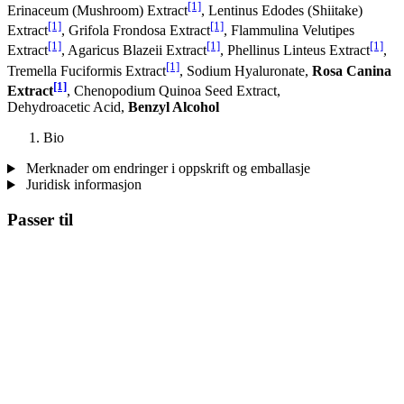
[1]
Erinaceum (Mushroom) Extract
, Lentinus Edodes (Shiitake)
[1]
[1]
Extract
, Grifola Frondosa Extract
, Flammulina Velutipes
[1]
[1]
[1]
Extract
, Agaricus Blazeii Extract
, Phellinus Linteus Extract
,
[1]
Tremella Fuciformis Extract
, Sodium Hyaluronate,
Rosa Canina
[1]
Extract
, Chenopodium Quinoa Seed Extract,
Dehydroacetic Acid,
Benzyl Alcohol
Bio
Merknader om endringer i oppskrift og emballasje
Juridisk informasjon
Passer til