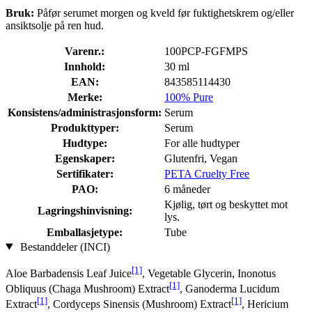
Bruk:
Påfør serumet morgen og kveld før fuktighetskrem og/eller
ansiktsolje på ren hud.
Varenr.:
100PCP-FGFMPS
Innhold:
30 ml
EAN:
843585114430
Merke:
100% Pure
Konsistens/administrasjonsform:
Serum
Produkttyper:
Serum
Hudtype:
For alle hudtyper
Egenskaper:
Glutenfri, Vegan
Sertifikater:
PETA Cruelty Free
PAO:
6 måneder
Kjølig, tørt og beskyttet mot
Lagringshinvisning:
lys.
Emballasjetype:
Tube
Bestanddeler (INCI)
[1]
Aloe Barbadensis Leaf Juice
, Vegetable Glycerin, Inonotus
[1]
Obliquus (Chaga Mushroom) Extract
, Ganoderma Lucidum
[1]
[1]
Extract
, Cordyceps Sinensis (Mushroom) Extract
, Hericium