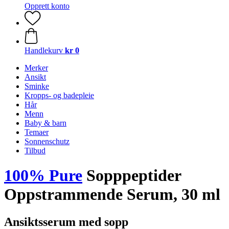
Opprett konto
Handlekurv
kr 0
Merker
Ansikt
Sminke
Kropps- og badepleie
Hår
Menn
Baby & barn
Temaer
Sonnenschutz
Tilbud
100% Pure
Sopppeptider
Oppstrammende Serum, 30 ml
Ansiktsserum med sopp