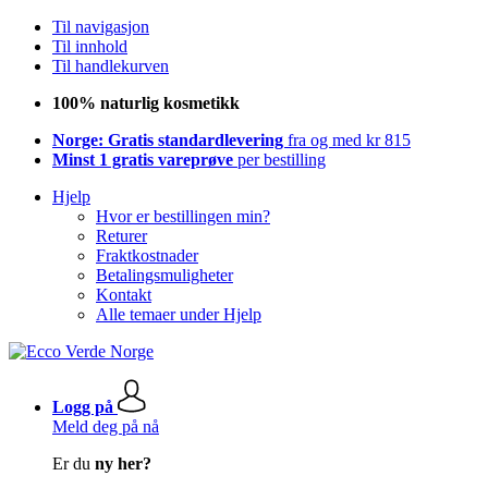
Til navigasjon
Til innhold
Til handlekurven
100% naturlig kosmetikk
Norge: Gratis standardlevering
fra og med kr 815
Minst 1 gratis vareprøve
per bestilling
Hjelp
Hvor er bestillingen min?
Returer
Fraktkostnader
Betalingsmuligheter
Kontakt
Alle temaer under Hjelp
Logg på
Meld deg på nå
Er du
ny her?