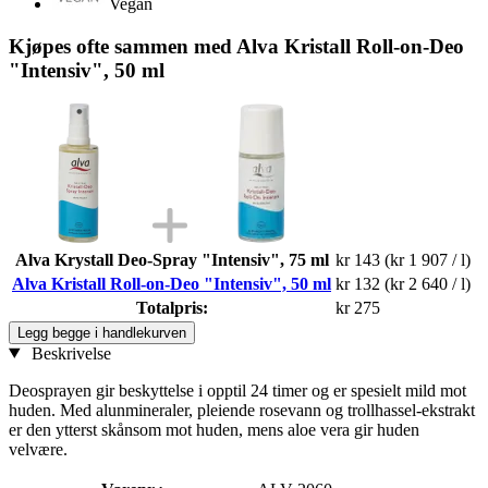
Vegan
Kjøpes ofte sammen med Alva Kristall Roll-on-Deo
"Intensiv", 50 ml
Alva Krystall Deo-Spray "Intensiv", 75 ml
kr 143
(kr 1 907 / l)
Alva Kristall Roll-on-Deo "Intensiv", 50 ml
kr 132
(kr 2 640 / l)
Totalpris:
kr 275
Legg begge i handlekurven
Beskrivelse
Deosprayen gir beskyttelse i opptil 24 timer og er spesielt mild mot
huden. Med alunmineraler, pleiende rosevann og trollhassel-ekstrakt
er den ytterst skånsom mot huden, mens aloe vera gir huden
velvære.