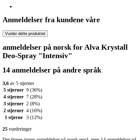
Anmeldelser fra kundene våre
Vurder dette produktet
anmeldelser på norsk for Alva Krystall
Deo-Spray "Intensiv"
14 anmeldelser på andre språk
3,6
av 5 stjerner
5 stjerner
9
(36%)
4 stjerner
7
(28%)
3 stjerner
2
(8%)
2 stjerner
4
(16%)
1 stjerne
3
(12%)
25
vurderinger
Det finnes ingen anmeldelser på norsk ennå, men 14 anmeldelser på