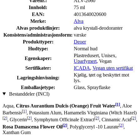
Varenr.:
ALV-2060
Innhold:
75 ml
EAN:
4013640020600
Merke:
Alva
Alvas produktlinjer:
alva krystall-deodoranter
Konsistens/administrasjonsform:
væske
Produkttyper:
Deoer
Hudtype:
Normal hud
Plastredu­sert, Unisex,
Egenskaper:
Uparfymert
, Vegan
Sertifikater:
ICADA
,
Vegan uten sertifikat
Kjølig, tørt og beskyttet mot
Lagringshinvisning:
lys.
Emballasjetype:
Glass, Sprayflaske
Bestanddeler (INCI)
[1]
Aqua,
Citrus Aurantium Dulcis (Orange) Fruit Water
, Aloe
[1]
Barbensis
, Potassium Alum, Hamamelis Virginiana (Witch Hazel)
[2]
[2]
[2]
[2]
, Glycerin
, Symphytum Officinale Extract
, Cinnamic Acid
,
[2]
[2]
Rosa Damascena Flower Oil
, Polyglyceryl -10 Laurate
,
Xanthan Gum