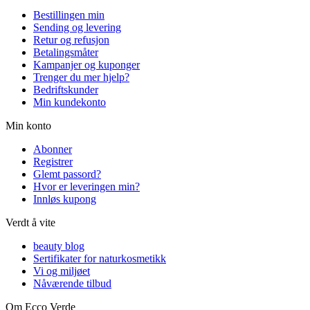
Bestillingen min
Sending og levering
Retur og refusjon
Betalingsmåter
Kampanjer og kuponger
Trenger du mer hjelp?
Bedriftskunder
Min kundekonto
Min konto
Abonner
Registrer
Glemt passord?
Hvor er leveringen min?
Innløs kupong
Verdt å vite
beauty blog
Sertifikater for naturkosmetikk
Vi og miljøet
Nåværende tilbud
Om Ecco Verde