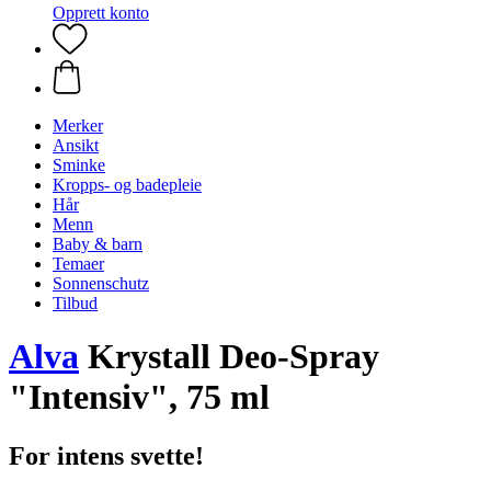
Opprett konto
Merker
Ansikt
Sminke
Kropps- og badepleie
Hår
Menn
Baby & barn
Temaer
Sonnenschutz
Tilbud
Alva
Krystall Deo-Spray
"Intensiv", 75 ml
For intens svette!