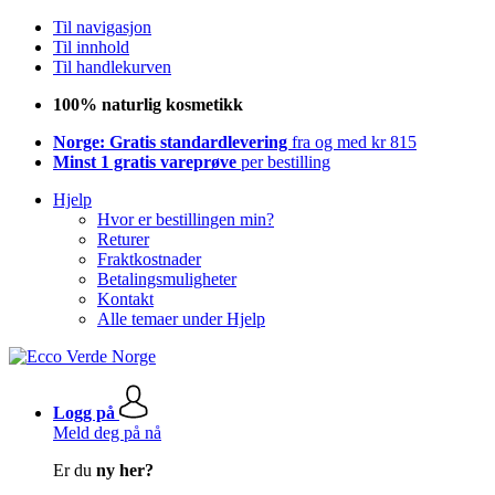
Til navigasjon
Til innhold
Til handlekurven
100% naturlig kosmetikk
Norge: Gratis standardlevering
fra og med kr 815
Minst 1 gratis vareprøve
per bestilling
Hjelp
Hvor er bestillingen min?
Returer
Fraktkostnader
Betalingsmuligheter
Kontakt
Alle temaer under Hjelp
Logg på
Meld deg på nå
Er du
ny her?